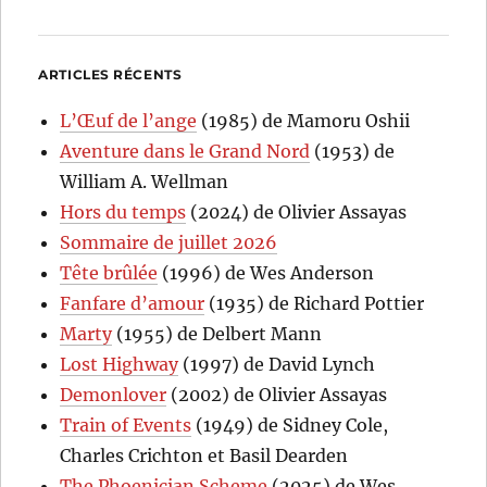
ARTICLES RÉCENTS
L’Œuf de l’ange
(1985) de Mamoru Oshii
Aventure dans le Grand Nord
(1953) de
William A. Wellman
Hors du temps
(2024) de Olivier Assayas
Sommaire de juillet 2026
Tête brûlée
(1996) de Wes Anderson
Fanfare d’amour
(1935) de Richard Pottier
Marty
(1955) de Delbert Mann
Lost Highway
(1997) de David Lynch
Demonlover
(2002) de Olivier Assayas
Train of Events
(1949) de Sidney Cole,
Charles Crichton et Basil Dearden
The Phoenician Scheme
(2025) de Wes