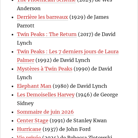
Anderson
Derrière les barreaux
(1929) de James
Parrott
Twin Peaks : The Return
(2017) de David
Lynch
Twin Peaks : Les 7 derniers jours de Laura
Palmer
(1992) de David Lynch
Mystères à Twin Peaks
(1990) de David
Lynch
Elephant Man
(1980) de David Lynch
Les Demoiselles Harvey
(1946) de George
Sidney
Sommaire de juin 2026
Center Stage
(1991) de Stanley Kwan
Hurricane
(1937) de John Ford
Vie privée
(2025) de Rebecca Zlotowski