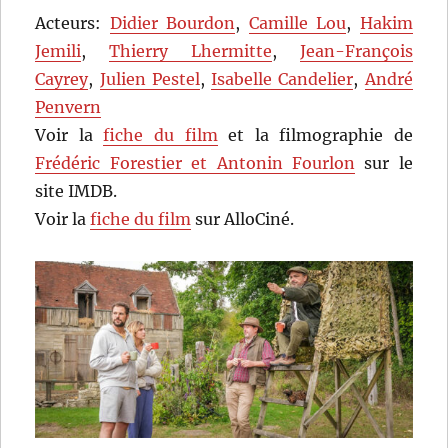
Acteurs:
Didier Bourdon
,
Camille Lou
,
Hakim
Jemili
,
Thierry Lhermitte
,
Jean-François
Cayrey
,
Julien Pestel
,
Isabelle Candelier
,
André
Penvern
Voir la
fiche du film
et la filmographie de
Frédéric Forestier et Antonin Fourlon
sur le
site IMDB.
Voir la
fiche du film
sur AlloCiné.