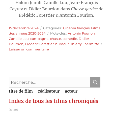
Hakim Jemili, Camille Lou, Jean-François
Cayrey et Didier Bourdon dans
Chasse gardée
de
Frédéric Forestier & Antonin Fourlon.
Publié
Catégories
15 décembre 2024
Catégories :
Cinéma français
,
Films
le
Étiquettes
des années 2020-2024
Mots-clés :
Antonin Fourlon
,
Camille Lou
,
campagne
,
chasse
,
comédie
,
Didier
Bourdon
,
Frédéric Forestier
,
humour
,
Thierry Lhermitte
sur
Laisser un commentaire
Chasse
gardée
(2023)
de
Frédéric
Recherche
Forestier
et
pour
RECHER
OK
titre de film – réalisateur – acteur
Antonin
:
Fourlon
Index de tous les films chroniqués
(6380)