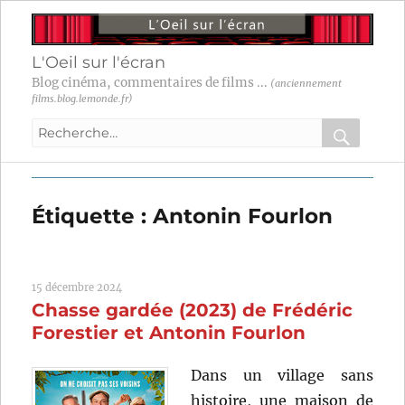
L'Oeil sur l'écran
Blog cinéma, commentaires de films ...
(anciennement
films.blog.lemonde.fr)
Recherche
pour
RECHER
OK
:
Étiquette :
Antonin Fourlon
15 décembre 2024
Chasse gardée (2023) de Frédéric
Forestier et Antonin Fourlon
Dans un village sans
histoire, une maison de