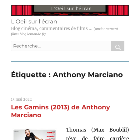
L'Oeil sur l'écran
Blog cinéma, commentaires de films ...
(anciennement
films.blog.lemonde.fr)
Recherche
pour
RECHER
OK
:
Étiquette :
Anthony Marciano
15 mai 2022
Les Gamins (2013) de Anthony
Marciano
Thomas (Max Boublil)
rêve de faire carrière