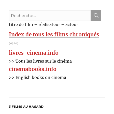
Anthony
Marciano
Recherche
pour
RECHER
OK
titre de film – réalisateur – acteur
:
Index de tous les films chroniqués
(6380)
livres-cinema.info
>> Tous les livres sur le cinéma
cinemabooks.info
>> English books on cinema
3 FILMS AU HASARD