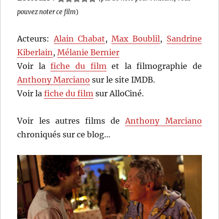
pouvez noter ce film
)
Acteurs:
Alain Chabat
,
Max Boublil
,
Sandrine
Kiberlain
,
Mélanie Bernier
Voir la
fiche du film
et la filmographie de
Anthony Marciano
sur le site IMDB.
Voir la
fiche du film
sur AlloCiné.
Voir les autres films de
Anthony Marciano
chroniqués sur ce blog…