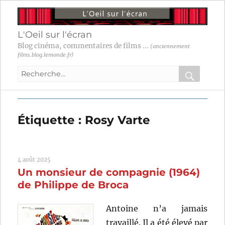
L'Oeil sur l'écran
Blog cinéma, commentaires de films ...
(anciennement
films.blog.lemonde.fr)
Recherche
pour
RECHER
OK
:
Étiquette :
Rosy Varte
4 août 2025
Un monsieur de compagnie (1964)
de Philippe de Broca
Antoine n’a jamais
travaillé. Il a été élevé par