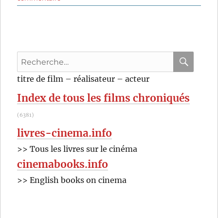
Un
monsieur
de
compagnie
(1964)
Recherche
de
Philippe
pour
RECHER
OK
titre de film – réalisateur – acteur
de
:
Broca
Index de tous les films chroniqués
(6381)
livres-cinema.info
>> Tous les livres sur le cinéma
cinemabooks.info
>> English books on cinema