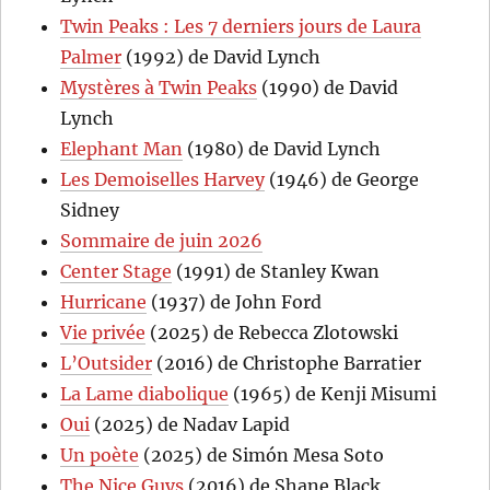
Twin Peaks : Les 7 derniers jours de Laura
Palmer
(1992) de David Lynch
Mystères à Twin Peaks
(1990) de David
Lynch
Elephant Man
(1980) de David Lynch
Les Demoiselles Harvey
(1946) de George
Sidney
Sommaire de juin 2026
Center Stage
(1991) de Stanley Kwan
Hurricane
(1937) de John Ford
Vie privée
(2025) de Rebecca Zlotowski
L’Outsider
(2016) de Christophe Barratier
La Lame diabolique
(1965) de Kenji Misumi
Oui
(2025) de Nadav Lapid
Un poète
(2025) de Simón Mesa Soto
The Nice Guys
(2016) de Shane Black