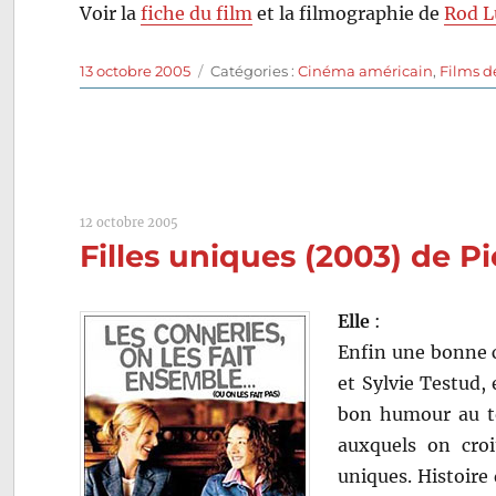
Voir la
fiche du film
et la filmographie de
Rod L
Publié
Catégories
13 octobre 2005
Catégories :
Cinéma américain
,
Films 
le
12 octobre 2005
Filles uniques (2003) de Pi
Elle
:
Enfin une bonne c
et Sylvie Testud, 
bon humour au to
auxquels on croi
uniques. Histoire