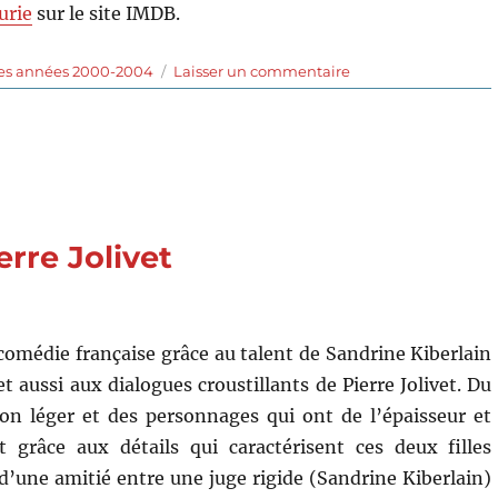
urie
sur le site IMDB.
sur
des années 2000-2004
Laisser un commentaire
Le
dernier
château
(2001)
de
Rod
Lurie
erre Jolivet
omédie française grâce au talent de Sandrine Kiberlain
et aussi aux dialogues croustillants de Pierre Jolivet. Du
n léger et des personnages qui ont de l’épaisseur et
t grâce aux détails qui caractérisent ces deux filles
 d’une amitié entre une juge rigide (Sandrine Kiberlain)