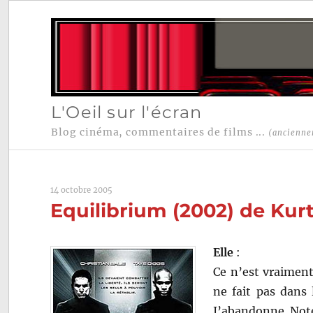
L'Oeil sur l'écran
Blog cinéma, commentaires de films ...
(ancienne
14 octobre 2005
Equilibrium (2002) de Ku
Elle
:
Ce n’est vraiment
ne fait pas dans 
J’abandonne. Not