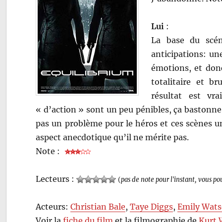
Lui
:
La base du scén
anticipations: un
émotions, et don
totalitaire et b
résultat est vr
« d’action » sont un peu pénibles, ça bastonne d
pas un problème pour le héros et ces scènes u
aspect anecdotique qu’il ne mérite pas.
Note :
Lecteurs :
(
pas de note pour l'instant, vous po
Acteurs:
Christian Bale
,
Taye Diggs
,
Emily Wat
Voir la
fiche du film
et la filmographie de
Kurt