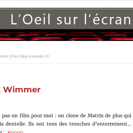
ment films.blog.lemonde.fr)
rt Wimmer
 pas un film pour moi : un clone de Matrix de plus qui
la dentelle. Ils ont tous des tronches d’enterrement…
e :