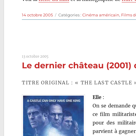
Publié
Catégories
14 octobre 2005
Catégories :
Cinéma américain
,
Films 
le
13 octobre 2005
Le dernier château (2001)
TITRE ORIGINAL : « THE LAST CASTLE 
Elle
:
On se demande qu
ce film militaris
pour des militai
parvient à gagner