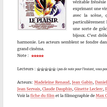
véritable frénés
exprimant une vir
avec la scène, 
particulièrement l
une sorte de grâc
bijoux. C’est drôl
harmonie. Les acteurs semblent se fondre dan
grand cinéma.
Note :
Lecteurs :
(
pas de note pour l'instant, vous po
Acteurs:
Madeleine Renaud
,
Jean Gabin
,
Daniel
Jean Servais
,
Claude Dauphin
,
Ginette Leclerc
,
Voir la
fiche du film
et la filmographie de
Max 