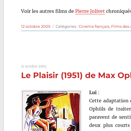
Voir les autres films de
Pierre Jolivet
chroniqués
Publié
Catégories
12 octobre 2005
Catégories :
Cinéma français
,
Films des
le
11 octobre 2005
Le Plaisir (1951) de Max O
Lui
:
Cette adaptation 
Ophüls de traiter
paravent de senti
deux plus court