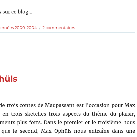
 sur ce blog…
sur
 années 2000-2004
2 commentaires
Filles
uniques
(2003)
de
Pierre
Jolivet
phüls
de trois contes de Maupassant est l’occasion pour Max
 en trois sketches trois aspects du thème du plaisir,
ments plus forts. Dans le premier et le troisième, tous
s que le second, Max Ophüls nous entraîne dans une