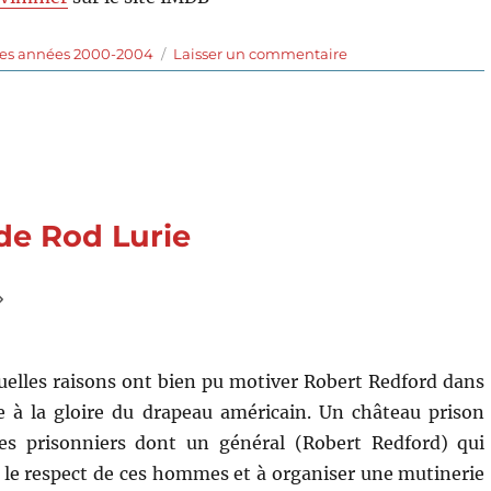
sur
des années 2000-2004
Laisser un commentaire
Equilibrium
(2002)
de
Kurt
Wimmer
 de Rod Lurie
»
elles raisons ont bien pu motiver Robert Redford dans
te à la gloire du drapeau américain. Un château prison
res prisonniers dont un général (Robert Redford) qui
 le respect de ces hommes et à organiser une mutinerie