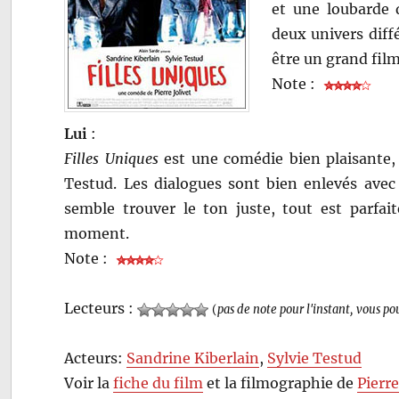
et une loubarde d
deux univers diff
être un grand fil
Note :
Lui
:
Filles Uniques
est une comédie bien plaisante,
Testud. Les dialogues sont bien enlevés ave
semble trouver le ton juste, tout est parfai
moment.
Note :
Lecteurs :
(
pas de note pour l'instant, vous po
Acteurs:
Sandrine Kiberlain
,
Sylvie Testud
Voir la
fiche du film
et la filmographie de
Pierre