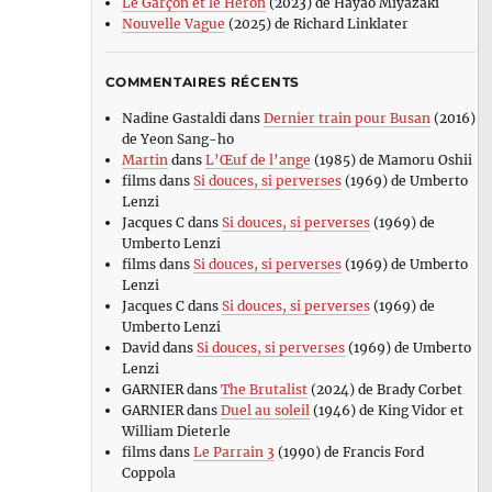
Le Garçon et le Héron
(2023) de Hayao Miyazaki
Nouvelle Vague
(2025) de Richard Linklater
COMMENTAIRES RÉCENTS
Nadine Gastaldi
dans
Dernier train pour Busan
(2016)
de Yeon Sang-ho
Martin
dans
L’Œuf de l’ange
(1985) de Mamoru Oshii
films
dans
Si douces, si perverses
(1969) de Umberto
Lenzi
Jacques C
dans
Si douces, si perverses
(1969) de
Umberto Lenzi
films
dans
Si douces, si perverses
(1969) de Umberto
Lenzi
Jacques C
dans
Si douces, si perverses
(1969) de
Umberto Lenzi
David
dans
Si douces, si perverses
(1969) de Umberto
Lenzi
GARNIER
dans
The Brutalist
(2024) de Brady Corbet
GARNIER
dans
Duel au soleil
(1946) de King Vidor et
William Dieterle
films
dans
Le Parrain 3
(1990) de Francis Ford
Coppola