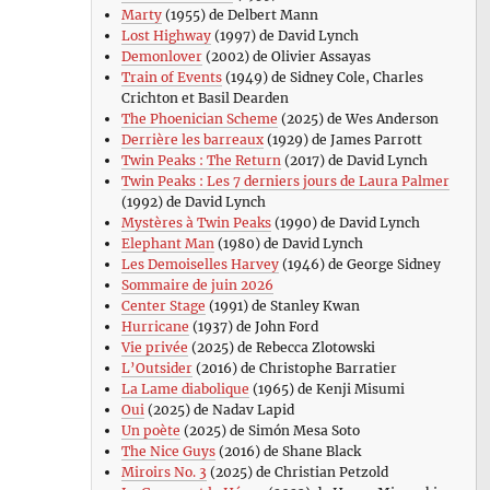
Marty
(1955) de Delbert Mann
Lost Highway
(1997) de David Lynch
Demonlover
(2002) de Olivier Assayas
Train of Events
(1949) de Sidney Cole, Charles
Crichton et Basil Dearden
The Phoenician Scheme
(2025) de Wes Anderson
Derrière les barreaux
(1929) de James Parrott
Twin Peaks : The Return
(2017) de David Lynch
Twin Peaks : Les 7 derniers jours de Laura Palmer
(1992) de David Lynch
Mystères à Twin Peaks
(1990) de David Lynch
Elephant Man
(1980) de David Lynch
Les Demoiselles Harvey
(1946) de George Sidney
Sommaire de juin 2026
Center Stage
(1991) de Stanley Kwan
Hurricane
(1937) de John Ford
Vie privée
(2025) de Rebecca Zlotowski
L’Outsider
(2016) de Christophe Barratier
La Lame diabolique
(1965) de Kenji Misumi
Oui
(2025) de Nadav Lapid
Un poète
(2025) de Simón Mesa Soto
The Nice Guys
(2016) de Shane Black
Miroirs No. 3
(2025) de Christian Petzold