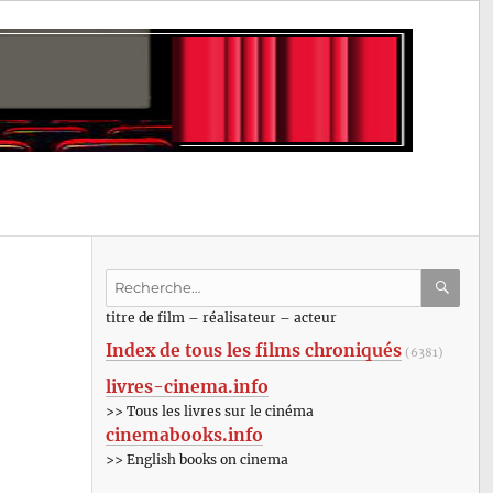
Recherche
pour
RECHE
OK
titre de film – réalisateur – acteur
:
Index de tous les films chroniqués
(6381)
livres-cinema.info
>> Tous les livres sur le cinéma
cinemabooks.info
>> English books on cinema