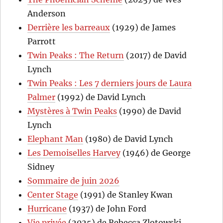
Anderson
Derrière les barreaux
(1929) de James
Parrott
Twin Peaks : The Return
(2017) de David
Lynch
Twin Peaks : Les 7 derniers jours de Laura
Palmer
(1992) de David Lynch
Mystères à Twin Peaks
(1990) de David
Lynch
Elephant Man
(1980) de David Lynch
Les Demoiselles Harvey
(1946) de George
Sidney
Sommaire de juin 2026
Center Stage
(1991) de Stanley Kwan
Hurricane
(1937) de John Ford
Vie privée
(2025) de Rebecca Zlotowski