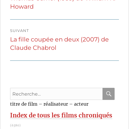
Howard
précédente :
l’article
SUIVANT
La fille coupée en deux (2007) de
Publication
Claude Chabrol
suivante :
Recherche
pour
RECHER
OK
titre de film – réalisateur – acteur
:
Index de tous les films chroniqués
(6380)