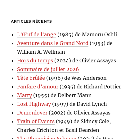
ARTICLES RÉCENTS
L’Œuf de l’ange
(1985) de Mamoru Oshii
Aventure dans le Grand Nord
(1953) de
William A. Wellman
Hors du temps
(2024) de Olivier Assayas
Sommaire de juillet 2026
Tête brûlée
(1996) de Wes Anderson
Fanfare d’amour
(1935) de Richard Pottier
Marty
(1955) de Delbert Mann
Lost Highway
(1997) de David Lynch
Demonlover
(2002) de Olivier Assayas
Train of Events
(1949) de Sidney Cole,
Charles Crichton et Basil Dearden
The Phoenician Scheme
(2025) de Wes