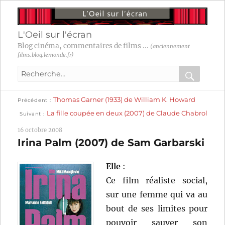
L'Oeil sur l'écran
Blog cinéma, commentaires de films ...
(anciennement
films.blog.lemonde.fr)
Recherche
pour
RECHER
OK
Publication
Navigation
Thomas Garner (1933) de William K. Howard
:
Précédent
précédente :
Publication
La fille coupée en deux (2007) de Claude Chabrol
Suivant
suivante :
de
16 octobre 2008
l’article
Irina Palm (2007) de Sam Garbarski
Elle
:
Ce film réaliste social,
sur une femme qui va au
bout de ses limites pour
pouvoir sauver son