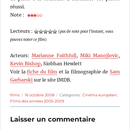
réussi.
Note :
Lecteurs :
(
pas de note pour l'instant, vous
pouvez noter ce film
)
Acteurs:
Marianne Faithfull
,
Miki Manojlovic
,
Kevin Bishop
, Siobhan Hewlett
Voir la
fiche du film
et la filmographie de
Sam
Garbarski
sur le site IMDB.
Auteur
Publié
Catégories
films
16 octobre 2008
Catégories :
Cinéma européen
,
le
Films des années 2005-2009
Laisser un commentaire