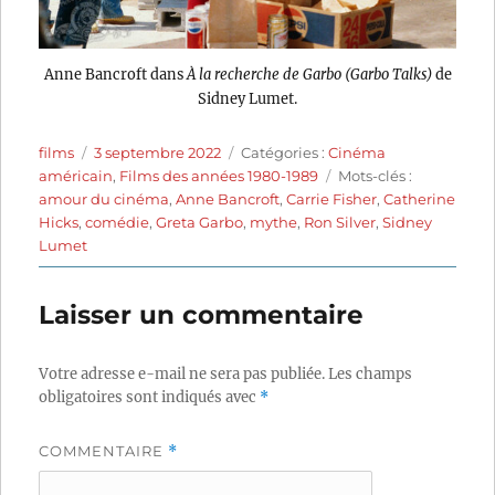
Anne Bancroft dans
À la recherche de Garbo (Garbo Talks)
de
Sidney Lumet.
Auteur
Publié
Catégories
films
3 septembre 2022
Catégories :
Cinéma
le
Étiquettes
américain
,
Films des années 1980-1989
Mots-clés :
amour du cinéma
,
Anne Bancroft
,
Carrie Fisher
,
Catherine
Hicks
,
comédie
,
Greta Garbo
,
mythe
,
Ron Silver
,
Sidney
Lumet
Laisser un commentaire
Votre adresse e-mail ne sera pas publiée.
Les champs
obligatoires sont indiqués avec
*
COMMENTAIRE
*