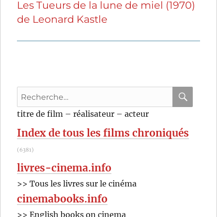
Les Tueurs de la lune de miel (1970)
Publication
de Leonard Kastle
suivante :
Recherche
pour
RECHER
OK
titre de film – réalisateur – acteur
:
Index de tous les films chroniqués
(6381)
livres-cinema.info
>> Tous les livres sur le cinéma
cinemabooks.info
>> English books on cinema