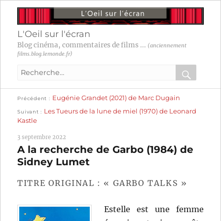
L'Oeil sur l'écran
Blog cinéma, commentaires de films ...
(anciennement
films.blog.lemonde.fr)
Recherche
pour
RECHER
OK
Publication
Navigation
Eugénie Grandet (2021) de Marc Dugain
:
Précédent
précédente :
Publication
Les Tueurs de la lune de miel (1970) de Leonard
Suivant
suivante :
de
Kastle
l’article
3 septembre 2022
A la recherche de Garbo (1984) de
Sidney Lumet
TITRE ORIGINAL : « GARBO TALKS »
Estelle est une femme