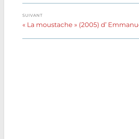
l’article
SUIVANT
« La moustache » (2005) d’ Emmanue
Publication
suivante :