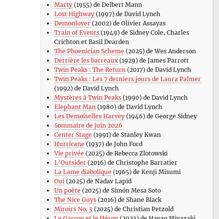
Marty
(1955) de Delbert Mann
Lost Highway
(1997) de David Lynch
Demonlover
(2002) de Olivier Assayas
Train of Events
(1949) de Sidney Cole, Charles
Crichton et Basil Dearden
The Phoenician Scheme
(2025) de Wes Anderson
Derrière les barreaux
(1929) de James Parrott
Twin Peaks : The Return
(2017) de David Lynch
Twin Peaks : Les 7 derniers jours de Laura Palmer
(1992) de David Lynch
Mystères à Twin Peaks
(1990) de David Lynch
Elephant Man
(1980) de David Lynch
Les Demoiselles Harvey
(1946) de George Sidney
Sommaire de juin 2026
Center Stage
(1991) de Stanley Kwan
Hurricane
(1937) de John Ford
Vie privée
(2025) de Rebecca Zlotowski
L’Outsider
(2016) de Christophe Barratier
La Lame diabolique
(1965) de Kenji Misumi
Oui
(2025) de Nadav Lapid
Un poète
(2025) de Simón Mesa Soto
The Nice Guys
(2016) de Shane Black
Miroirs No. 3
(2025) de Christian Petzold
Le Garçon et le Héron
(2023) de Hayao Miyazaki