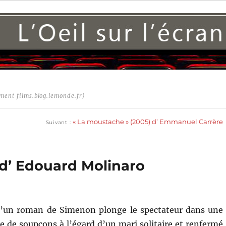
ment films.blog.lemonde.fr)
Publication
suivante :
« La moustache » (2005) d’ Emmanuel Carrère
Suivant
) d’ Edouard Molinaro
d’un roman de Simenon plonge le spectateur dans une
 de soupçons à l’égard d’un mari solitaire et renfermé