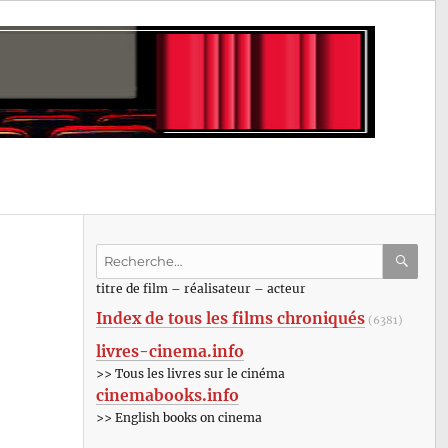
Recherche
pour
RECHE
OK
titre de film – réalisateur – acteur
:
Index de tous les films chroniqués
(6381)
livres-cinema.info
>> Tous les livres sur le cinéma
cinemabooks.info
>> English books on cinema