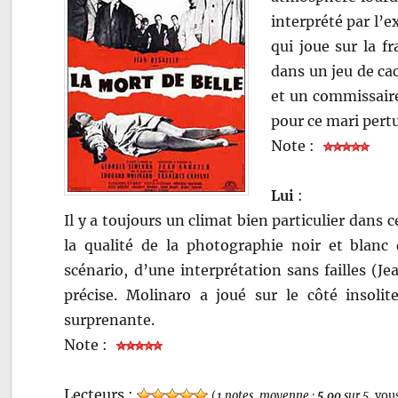
interprété par l’e
qui joue sur la fr
dans un jeu de ca
et un commissaire 
pour ce mari pert
Note :
Lui
:
Il y a toujours un climat bien particulier dans c
la qualité de la photographie noir et blanc 
scénario, d’une interprétation sans failles (
précise. Molinaro a joué sur le côté insol
surprenante.
Note :
Lecteurs :
(
1 notes, moyenne :
5,00
sur 5
, vou