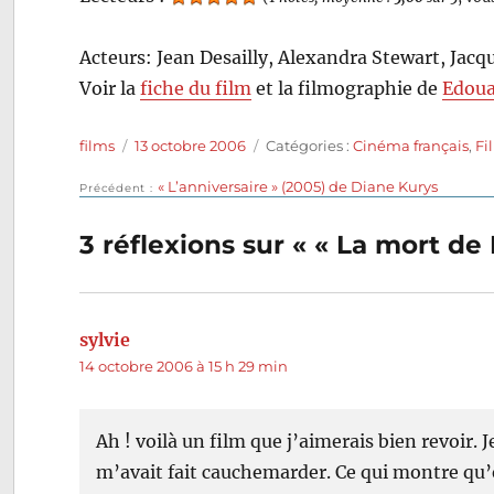
Acteurs: Jean Desailly, Alexandra Stewart, Jac
Voir la
fiche du film
et la filmographie de
Edoua
Auteur
Publié
Catégories
films
13 octobre 2006
Catégories :
Cinéma français
,
Fi
le
Publication
« L’anniversaire » (2005) de Diane Kurys
Navigation
Précédent
précédente :
de
3 réflexions sur « « La mort de 
l’article
sylvie
dit :
14 octobre 2006 à 15 h 29 min
Ah ! voilà un film que j’aimerais bien revoir. Je
m’avait fait cauchemarder. Ce qui montre qu’