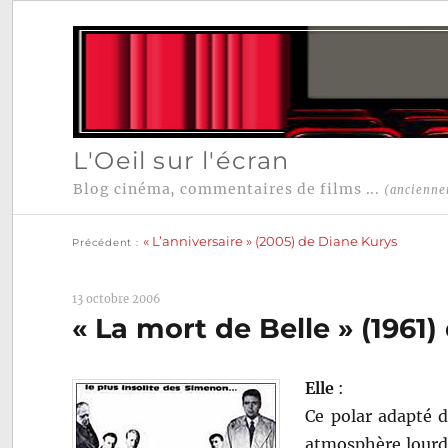
L'Oeil sur l'écran
Blog cinéma, commentaires de films ...
(ancienne
Publication
Navigation
précédente :
« L’anniversaire » (2005) de Diane Kurys
Précédent
de
l’article
13 octobre 2006
« La mort de Belle » (1961
Elle
:
Ce polar adapté 
atmosphère lourde