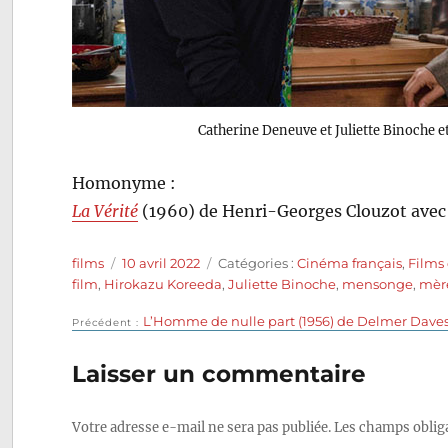
Catherine Deneuve et Juliette Binoche 
Homonyme :
La Vérité
(1960) de Henri-Georges Clouzot avec 
Auteur
Publié
Catégories
films
10 avril 2022
Catégories :
Cinéma français
,
Films
le
film
,
Hirokazu Koreeda
,
Juliette Binoche
,
mensonge
,
mère
Publication
L’Homme de nulle part (1956) de Delmer Dave
Navigation
Précédent
précédente :
de
Laisser un commentaire
l’article
Votre adresse e-mail ne sera pas publiée.
Les champs obliga