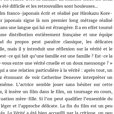
été difficile et les retrouvailles sont houleuses…
lm franco-japonais écrit et réalisé par Hirokazu Kore-
ur japonais signe là son premier long métrage réalisé
ans une langue qui lui est étrangère. Il a en effet tourné
une distribution entièrement française et une équipe
nd du propos peut paraître classique, les délicates
le, mais il y introduit une réflexion sur la vérité et le
t-ce qui fait qu’une famille est une famille ? Est-ce la
z-vous entre une vérité cruelle et un doux mensonge ? »
 a une relation particulière à la vérité : après tout, un
sez étonnant de voir Catherine Deneuve interpréter un
-même. L’actrice semble jouer sans hésiter sur cette
, il insère un film dans le film, un tournage en cours,
ation mère-fille. Si l’on peut qualifier l’ensemble du
léger et l’approche délicate. La fin du film est un peu
tés.
La Vérité
a été bien accueilli par la critique, un peu