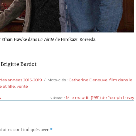
et Ethan Hawke dans
La Vérité
de Hirokazu Koreeda.
Brigitte Bardot
Étiquettes
 des années 2015-2019
Mots-clés :
Catherine Deneuve
,
film dans le
 et fille
,
vérité
Publication
s
M le maudit (1951) de Joseph Losey
Suivant
suivante :
toires sont indiqués avec
*