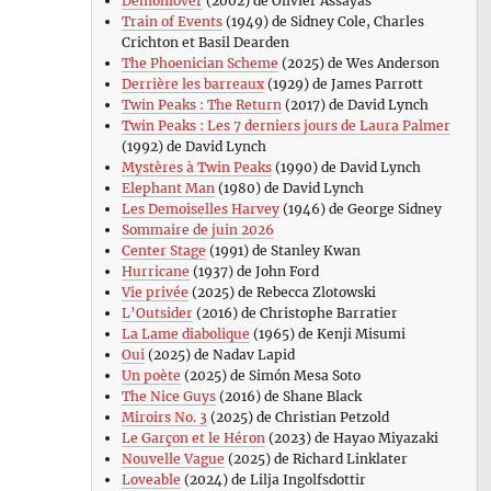
Demonlover
(2002) de Olivier Assayas
Train of Events
(1949) de Sidney Cole, Charles
Crichton et Basil Dearden
The Phoenician Scheme
(2025) de Wes Anderson
Derrière les barreaux
(1929) de James Parrott
Twin Peaks : The Return
(2017) de David Lynch
Twin Peaks : Les 7 derniers jours de Laura Palmer
(1992) de David Lynch
Mystères à Twin Peaks
(1990) de David Lynch
Elephant Man
(1980) de David Lynch
Les Demoiselles Harvey
(1946) de George Sidney
Sommaire de juin 2026
Center Stage
(1991) de Stanley Kwan
Hurricane
(1937) de John Ford
Vie privée
(2025) de Rebecca Zlotowski
L’Outsider
(2016) de Christophe Barratier
La Lame diabolique
(1965) de Kenji Misumi
Oui
(2025) de Nadav Lapid
Un poète
(2025) de Simón Mesa Soto
The Nice Guys
(2016) de Shane Black
Miroirs No. 3
(2025) de Christian Petzold
Le Garçon et le Héron
(2023) de Hayao Miyazaki
Nouvelle Vague
(2025) de Richard Linklater
Loveable
(2024) de Lilja Ingolfsdottir