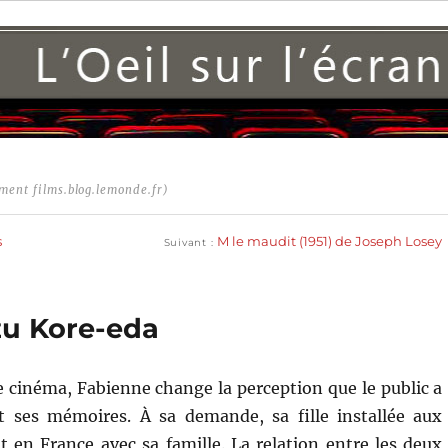
ment films.blog.lemonde.fr)
Publication
suivante :
s
M le maudit (1951) de Joseph Losey
Suivant
azu Kore-eda
 cinéma, Fabienne change la perception que le public a
nt ses mémoires. À sa demande, sa fille installée aux
t en France avec sa famille. La relation entre les deux