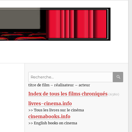
Recherche
pour
RECHE
OK
titre de film – réalisateur – acteur
:
Index de tous les films chroniqués
(6380)
livres-cinema.info
>> Tous les livres sur le cinéma
cinemabooks.info
>> English books on cinema