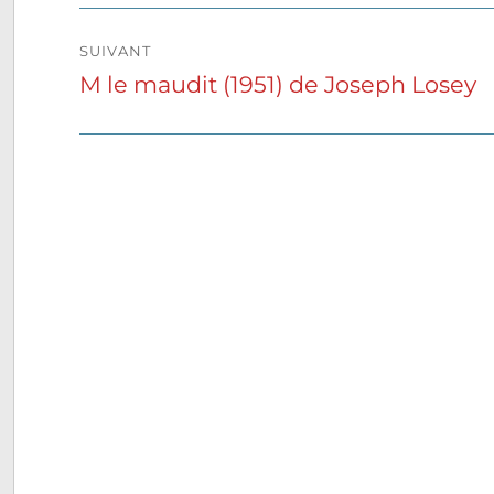
SUIVANT
M le maudit (1951) de Joseph Losey
Publication
suivante :