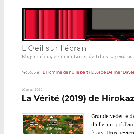
L'Oeil sur l'écran
Blog cinéma, commentaires de films ...
(ancienne
Publication
Navigation
précédente :
L’Homme de nulle part (1956) de Delmer Dave
Précédent
de
l’article
10 avril 2022
La Vérité (2019) de Hirok
Grande vedette de
d’elle en publia
États-Unis revien