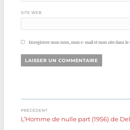
SITE WEB
Enregistrer mon nom, mon e-mail et mon site dans le
Navigation
PRÉCÉDENT
de
L’Homme de nulle part (1956) de D
Publication
précédente :
l’article