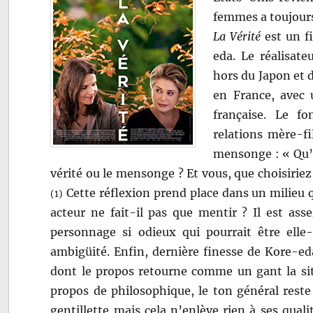
femmes a toujours 
La Vérité
est un fi
eda. Le réalisate
hors du Japon et d
en France, avec 
française. Le fo
relations mère-fil
mensonge : « Qu’es
vérité ou le mensonge ? Et vous, que choisirie
Cette réflexion prend place dans un milieu qui
(1)
acteur ne fait-il pas que mentir ? Il est as
personnage si odieux qui pourrait être elle
ambigüité. Enfin, dernière finesse de Kore-eda
dont le propos retourne comme un gant la situ
propos de philosophique, le ton général reste 
gentillette mais cela n’enlève rien à ses quali