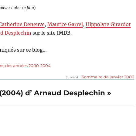
pouvez noter ce film
)
Catherine Deneuve
,
Maurice Garrel
,
Hippolyte Girardot
d Desplechin
sur le site IMDB.
niqués sur ce blog…
lms des années 2000-2004
Publication
Sommaire de janvier 2006
Suivant
suivante :
e (2004) d’ Arnaud Desplechin »