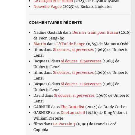
Le Garçon et le Héron
(2023) de Hayao Miyazaki
Nouvelle Vague
(2025) de Richard Linklater
COMMENTAIRES RÉCENTS
Nadine Gastaldi
dans
Dernier train pour Busan
(2016)
de Yeon Sang-ho
Martin
dans
L’Œuf de l’ange
(1985) de Mamoru Oshii
films
dans
Si douces, si perverses
(1969) de Umberto
Lenzi
Jacques C
dans
Si douces, si perverses
(1969) de
Umberto Lenzi
films
dans
Si douces, si perverses
(1969) de Umberto
Lenzi
Jacques C
dans
Si douces, si perverses
(1969) de
Umberto Lenzi
David
dans
Si douces, si perverses
(1969) de Umberto
Lenzi
GARNIER
dans
The Brutalist
(2024) de Brady Corbet
GARNIER
dans
Duel au soleil
(1946) de King Vidor et
William Dieterle
films
dans
Le Parrain 3
(1990) de Francis Ford
Coppola