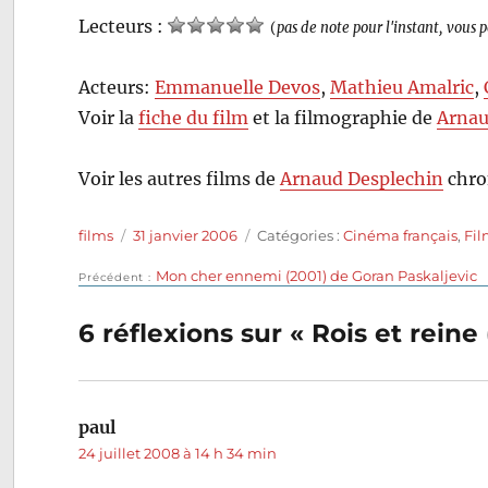
Lecteurs :
(
pas de note pour l'instant, vous 
Acteurs:
Emmanuelle Devos
,
Mathieu Amalric
,
Voir la
fiche du film
et la filmographie de
Arnau
Voir les autres films de
Arnaud Desplechin
chro
Auteur
Publié
Catégories
films
31 janvier 2006
Catégories :
Cinéma français
,
Fi
le
Publication
Mon cher ennemi (2001) de Goran Paskaljevic
Navigation
Précédent
précédente :
de
6 réflexions sur « Rois et rein
l’article
paul
dit :
24 juillet 2008 à 14 h 34 min