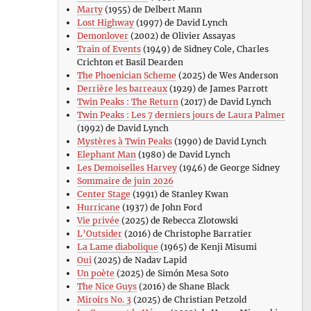
Marty
(1955) de Delbert Mann
Lost Highway
(1997) de David Lynch
Demonlover
(2002) de Olivier Assayas
Train of Events
(1949) de Sidney Cole, Charles
Crichton et Basil Dearden
The Phoenician Scheme
(2025) de Wes Anderson
Derrière les barreaux
(1929) de James Parrott
Twin Peaks : The Return
(2017) de David Lynch
Twin Peaks : Les 7 derniers jours de Laura Palmer
(1992) de David Lynch
Mystères à Twin Peaks
(1990) de David Lynch
Elephant Man
(1980) de David Lynch
Les Demoiselles Harvey
(1946) de George Sidney
Sommaire de juin 2026
Center Stage
(1991) de Stanley Kwan
Hurricane
(1937) de John Ford
Vie privée
(2025) de Rebecca Zlotowski
L’Outsider
(2016) de Christophe Barratier
La Lame diabolique
(1965) de Kenji Misumi
Oui
(2025) de Nadav Lapid
Un poète
(2025) de Simón Mesa Soto
The Nice Guys
(2016) de Shane Black
Miroirs No. 3
(2025) de Christian Petzold