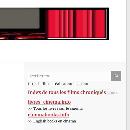
Recherche
pour
RECHE
OK
titre de film – réalisateur – acteur
:
Index de tous les films chroniqués
(6381)
livres-cinema.info
>> Tous les livres sur le cinéma
cinemabooks.info
>> English books on cinema