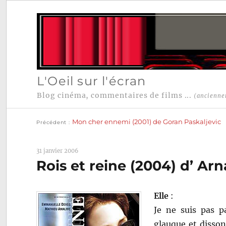
L'Oeil sur l'écran
Blog cinéma, commentaires de films ...
(ancienne
Publication
Navigation
précédente :
Mon cher ennemi (2001) de Goran Paskaljevic
Précédent
de
l’article
31 janvier 2006
Rois et reine (2004) d’ A
Elle
:
Je ne suis pas p
glauque et disson