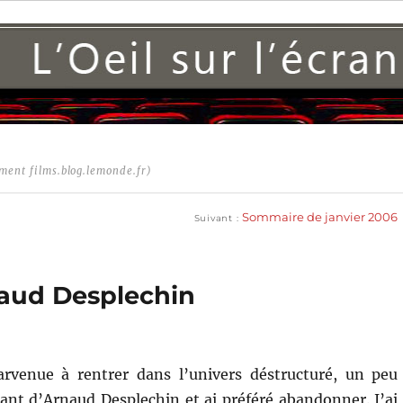
ment films.blog.lemonde.fr)
Publication
suivante :
Sommaire de janvier 2006
Suivant
rnaud Desplechin
arvenue à rentrer dans l’univers déstructuré, un peu
ant d’Arnaud Desplechin et ai préféré abandonner. J’ai