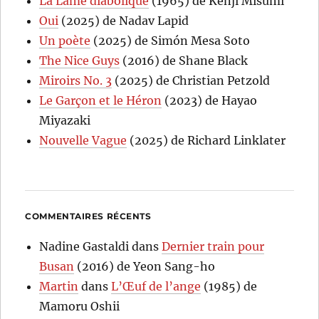
La Lame diabolique
(1965) de Kenji Misumi
Oui
(2025) de Nadav Lapid
Un poète
(2025) de Simón Mesa Soto
The Nice Guys
(2016) de Shane Black
Miroirs No. 3
(2025) de Christian Petzold
Le Garçon et le Héron
(2023) de Hayao
Miyazaki
Nouvelle Vague
(2025) de Richard Linklater
COMMENTAIRES RÉCENTS
Nadine Gastaldi
dans
Dernier train pour
Busan
(2016) de Yeon Sang-ho
Martin
dans
L’Œuf de l’ange
(1985) de
Mamoru Oshii