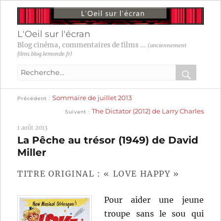
L'Oeil sur l'écran
Blog cinéma, commentaires de films ...
(anciennement
films.blog.lemonde.fr)
Recherche
pour
RECHER
OK
Publication
Navigation
Sommaire de juillet 2013
:
Précédent
précédente :
Publication
The Dictator (2012) de Larry Charles
Suivant
suivante :
de
1 août 2013
l’article
La Pêche au trésor (1949) de David
Miller
TITRE ORIGINAL : « LOVE HAPPY »
Pour aider une jeune
troupe sans le sou qui