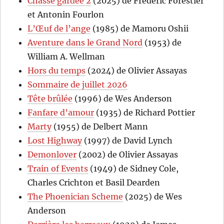
Chasse gardée 2
(2025) de Frédéric Forestier
et Antonin Fourlon
L’Œuf de l’ange
(1985) de Mamoru Oshii
Aventure dans le Grand Nord
(1953) de
William A. Wellman
Hors du temps
(2024) de Olivier Assayas
Sommaire de juillet 2026
Tête brûlée
(1996) de Wes Anderson
Fanfare d’amour
(1935) de Richard Pottier
Marty
(1955) de Delbert Mann
Lost Highway
(1997) de David Lynch
Demonlover
(2002) de Olivier Assayas
Train of Events
(1949) de Sidney Cole,
Charles Crichton et Basil Dearden
The Phoenician Scheme
(2025) de Wes
Anderson