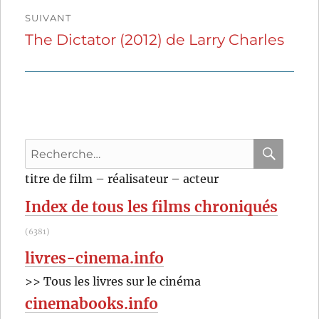
SUIVANT
The Dictator (2012) de Larry Charles
Publication
suivante :
Recherche
pour
RECHER
OK
titre de film – réalisateur – acteur
:
Index de tous les films chroniqués
(6381)
livres-cinema.info
>> Tous les livres sur le cinéma
cinemabooks.info