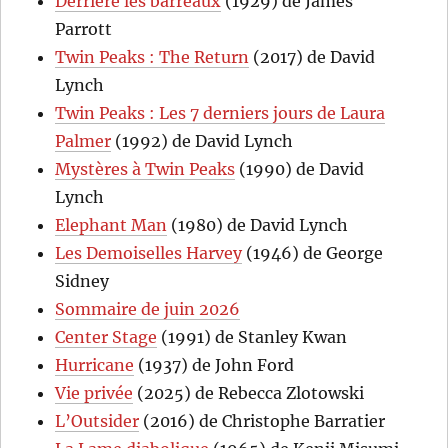
Derrière les barreaux
(1929) de James
Parrott
Twin Peaks : The Return
(2017) de David
Lynch
Twin Peaks : Les 7 derniers jours de Laura
Palmer
(1992) de David Lynch
Mystères à Twin Peaks
(1990) de David
Lynch
Elephant Man
(1980) de David Lynch
Les Demoiselles Harvey
(1946) de George
Sidney
Sommaire de juin 2026
Center Stage
(1991) de Stanley Kwan
Hurricane
(1937) de John Ford
Vie privée
(2025) de Rebecca Zlotowski
L’Outsider
(2016) de Christophe Barratier