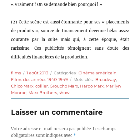
« Vraiment ? On se demande bien pourquoi ! »
(2) Cette scène est aussi étonnante pour ses « placements
de produits », source de financement devenue hélas assez
courante par la suite mais qui, à cette époque, était
rarissime. Ces publicités témoignent sans doute des
difficultés financières de la production.
Auteur
Publié
Catégories
films
1 août 2013
Catégories :
Cinéma américain
,
le
Étiquettes
Films des années 1940-1949
Mots-clés :
Broadway
,
Chico Marx
,
collier
,
Groucho Marx
,
Harpo Marx
,
Marilyn
Monroe
,
Marx Brothers
,
show
Laisser un commentaire
Votre adresse e-mail ne sera pas publiée.
Les champs
obligatoires sont indiqués avec
*