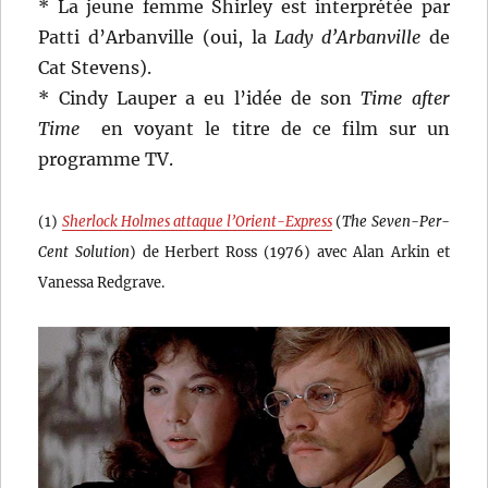
* La jeune femme Shirley est interprétée par
Patti d’Arbanville (oui, la
Lady d’Arbanville
de
Cat Stevens).
* Cindy Lauper a eu l’idée de son
Time after
Time
en voyant le titre de ce film sur un
programme TV.
(1)
Sherlock Holmes attaque l’Orient-Express
(
The Seven-Per-
Cent Solution
) de Herbert Ross (1976) avec Alan Arkin et
Vanessa Redgrave.