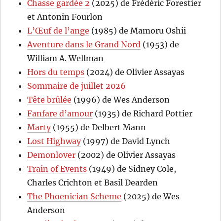
Chasse gardée 2
(2025) de Frédéric Forestier
et Antonin Fourlon
L’Œuf de l’ange
(1985) de Mamoru Oshii
Aventure dans le Grand Nord
(1953) de
William A. Wellman
Hors du temps
(2024) de Olivier Assayas
Sommaire de juillet 2026
Tête brûlée
(1996) de Wes Anderson
Fanfare d’amour
(1935) de Richard Pottier
Marty
(1955) de Delbert Mann
Lost Highway
(1997) de David Lynch
Demonlover
(2002) de Olivier Assayas
Train of Events
(1949) de Sidney Cole,
Charles Crichton et Basil Dearden
The Phoenician Scheme
(2025) de Wes
Anderson