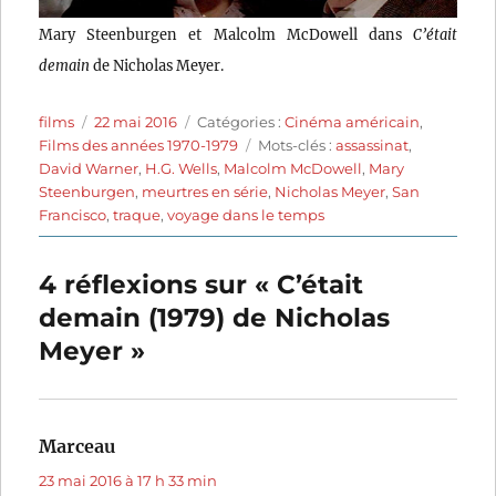
Mary Steenburgen et Malcolm McDowell dans
C’était
demain
de Nicholas Meyer.
Auteur
Publié
Catégories
films
22 mai 2016
Catégories :
Cinéma américain
,
le
Étiquettes
Films des années 1970-1979
Mots-clés :
assassinat
,
David Warner
,
H.G. Wells
,
Malcolm McDowell
,
Mary
Steenburgen
,
meurtres en série
,
Nicholas Meyer
,
San
Francisco
,
traque
,
voyage dans le temps
4 réflexions sur « C’était
demain (1979) de Nicholas
Meyer »
Marceau
dit :
23 mai 2016 à 17 h 33 min