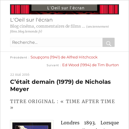
L'Oeil sur l'écran
Blog cinéma, commentaires de films ...
(anciennement
films.blog.lemonde.fr)
Recherche
pour
RECHER
OK
Publication
Navigation
Soupçons (1941) de Alfred Hitchcock
:
Précédent
précédente :
Publication
Ed Wood (1994) de Tim Burton
Suivant
suivante :
de
22 mai 2016
l’article
C’était demain (1979) de Nicholas
Meyer
TITRE ORIGINAL : « TIME AFTER TIME
»
Londres 1893. Lorsque