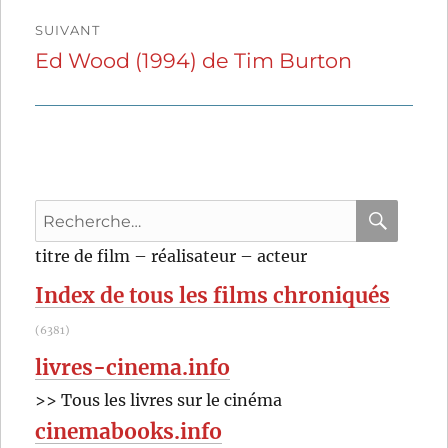
SUIVANT
Ed Wood (1994) de Tim Burton
Publication
suivante :
Recherche
pour
RECHER
OK
titre de film – réalisateur – acteur
:
Index de tous les films chroniqués
(6381)
livres-cinema.info
>> Tous les livres sur le cinéma
cinemabooks.info