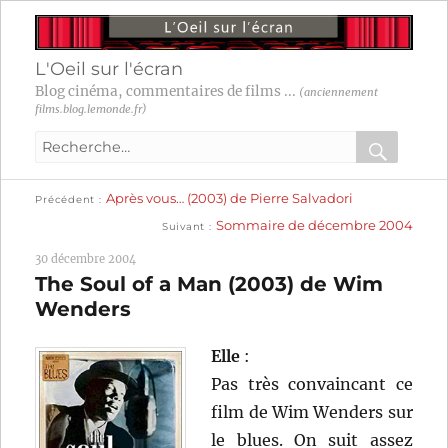
L'Oeil sur l'écran
Blog cinéma, commentaires de films ...
(anciennement
films.blog.lemonde.fr)
Recherche
pour
RECHER
OK
Publication
Navigation
Après vous… (2003) de Pierre Salvadori
:
Précédent
précédente :
Publication
Sommaire de décembre 2004
Suivant
suivante :
de
30 décembre 2004
l’article
The Soul of a Man (2003) de Wim
Wenders
Elle
:
Pas très convaincant ce
film de Wim Wenders sur
le blues. On suit assez