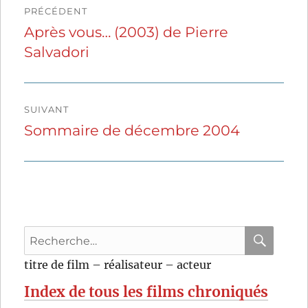
PRÉCÉDENT
de
Après vous… (2003) de Pierre
Publication
Salvadori
précédente :
l’article
SUIVANT
Sommaire de décembre 2004
Publication
suivante :
Recherche
pour
RECHER
OK
titre de film – réalisateur – acteur
:
Index de tous les films chroniqués