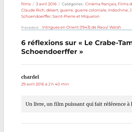
Auteur
Publié
Catégories
films
3 avril 2016
Catégories :
Cinéma français
,
Films 
le
Claude Rich
,
désert
,
guerre
,
guerre coloniale
,
Indochine
,
J
Schoendoerffer
,
Saint-Pierre et Miquelon
Publication
Intrigues en Orient (1943) de Raoul Walsh
Navigation
Précédent
précédente :
de
6 réflexions sur « Le Crabe-Ta
Schoendoerffer »
l’article
chardel
dit :
29 avril 2016 à 2 h 40 min
Un livre, un film puissant qui fait référence à