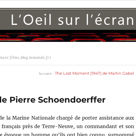
ment films.blog.lemonde.fr)
Publication
suivante :
The Lost Moment (1947) de Martin Gabel
Suivant
de Pierre Schoendoerffer
e la Marine Nationale chargé de porter assistance aux
 français près de Terre-Neuve, un commandant et son
ne évoque un homme qu’ils ont bien connu, surnommé