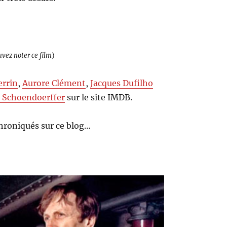
uvez noter ce film
)
errin
,
Aurore Clément
,
Jacques Dufilho
e Schoendoerffer
sur le site IMDB.
hroniqués sur ce blog…