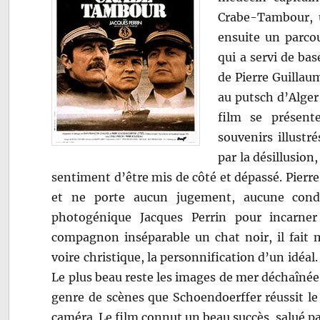
Crabe-Tambour, u
ensuite un parco
qui a servi de bas
de Pierre Guillau
au putsch d’Alger
film se présent
souvenirs illustr
par la désillusion,
sentiment d’être mis de côté et dépassé. Pier
et ne porte aucun jugement, aucune conda
photogénique Jacques Perrin pour incarne
compagnon inséparable un chat noir, il fait
voire christique, la personnification d’un idéal
Le plus beau reste les images de mer déchaînée e
genre de scènes que Schoendoerffer réussit le
caméra. Le film connut un beau succès, salué par