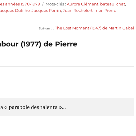
Étiquettes
des années 1970-1979
Mots-clés :
Aurore Clément
,
bateau
,
chat
,
acques Dufilho
,
Jacques Perrin
,
Jean Rochefort
,
mer
,
Pierre
Publication
The Lost Moment (1947) de Martin Gabel
Suivant
suivante :
mbour (1977) de Pierre
 la « parabole des talents »…