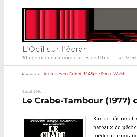
L'Oeil sur l'écran
Blog cinéma, commentaires de films ...
(ancienne
Publication
Navigation
précédente :
Intrigues en Orient (1943) de Raoul Walsh
Précédent
de
l’article
3 avril 2016
Le Crabe-Tambour (1977) 
Sur un bâtiment d
bateaux de pêche
médecin-capitai