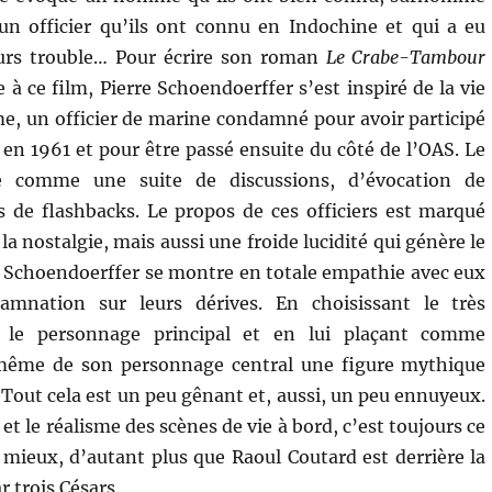
n officier qu’ils ont connu en Indochine et qui a eu
urs trouble… Pour écrire son roman
Le Crabe-Tambour
e à ce film, Pierre Schoendoerffer s’est inspiré de la vie
me, un officier de marine condamné pour avoir participé
 en 1961 et pour être passé ensuite du côté de l’OAS. Le
e comme une suite de discussions, d’évocation de
és de flashbacks. Le propos de ces officiers est marqué
 la nostalgie, mais aussi une froide lucidité qui génère le
re Schoendoerffer se montre en totale empathie avec eux
mnation sur leurs dérives. En choisissant le très
r le personnage principal et en lui plaçant comme
 même de son personnage central une figure mythique
. Tout cela est un peu gênant et, aussi, un peu ennuyeux.
t le réalisme des scènes de vie à bord, c’est toujours ce
 mieux, d’autant plus que Raoul Coutard est derrière la
 trois Césars.