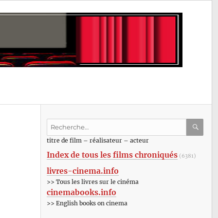
Recherche
pour
RECHE
OK
titre de film – réalisateur – acteur
:
Index de tous les films chroniqués
(6381)
livres-cinema.info
>> Tous les livres sur le cinéma
cinemabooks.info
>> English books on cinema