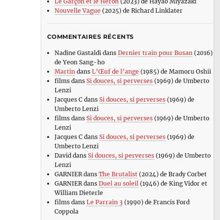
Le Garçon et le Héron
(2023) de Hayao Miyazaki
Nouvelle Vague
(2025) de Richard Linklater
COMMENTAIRES RÉCENTS
Nadine Gastaldi
dans
Dernier train pour Busan
(2016)
de Yeon Sang-ho
Martin
dans
L’Œuf de l’ange
(1985) de Mamoru Oshii
films
dans
Si douces, si perverses
(1969) de Umberto
Lenzi
Jacques C
dans
Si douces, si perverses
(1969) de
Umberto Lenzi
films
dans
Si douces, si perverses
(1969) de Umberto
Lenzi
Jacques C
dans
Si douces, si perverses
(1969) de
Umberto Lenzi
David
dans
Si douces, si perverses
(1969) de Umberto
Lenzi
GARNIER
dans
The Brutalist
(2024) de Brady Corbet
GARNIER
dans
Duel au soleil
(1946) de King Vidor et
William Dieterle
films
dans
Le Parrain 3
(1990) de Francis Ford
Coppola