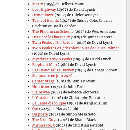
Marty
(1955) de Delbert Mann
Lost Highway
(1997) de David Lynch
Demonlover
(2002) de Olivier Assayas
Train of Events
(1949) de Sidney Cole, Charles
Crichton et Basil Dearden
The Phoenician Scheme
(2025) de Wes Anderson
Derrière les barreaux
(1929) de James Parrott
Twin Peaks : The Return
(2017) de David Lynch
Twin Peaks : Les 7 derniers jours de Laura Palmer
(1992) de David Lynch
Mystères à Twin Peaks
(1990) de David Lynch
Elephant Man
(1980) de David Lynch
Les Demoiselles Harvey
(1946) de George Sidney
Sommaire de juin 2026
Center Stage
(1991) de Stanley Kwan
Hurricane
(1937) de John Ford
Vie privée
(2025) de Rebecca Zlotowski
L’Outsider
(2016) de Christophe Barratier
La Lame diabolique
(1965) de Kenji Misumi
Oui
(2025) de Nadav Lapid
Un poète
(2025) de Simón Mesa Soto
The Nice Guys
(2016) de Shane Black
Miroirs No. 3
(2025) de Christian Petzold