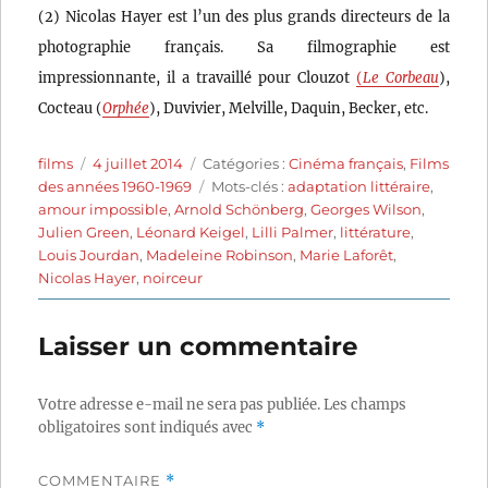
(2) Nicolas Hayer est l’un des plus grands directeurs de la
photographie français. Sa filmographie est
impressionnante, il a travaillé pour Clouzot
(
Le Corbeau
),
Cocteau (
Orphée
), Duvivier, Melville, Daquin, Becker, etc.
Auteur
Publié
Catégories
films
4 juillet 2014
Catégories :
Cinéma français
,
Films
le
Étiquettes
des années 1960-1969
Mots-clés :
adaptation littéraire
,
amour impossible
,
Arnold Schönberg
,
Georges Wilson
,
Julien Green
,
Léonard Keigel
,
Lilli Palmer
,
littérature
,
Louis Jourdan
,
Madeleine Robinson
,
Marie Laforêt
,
Nicolas Hayer
,
noirceur
Laisser un commentaire
Votre adresse e-mail ne sera pas publiée.
Les champs
obligatoires sont indiqués avec
*
COMMENTAIRE
*