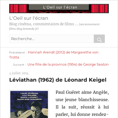
L'Oeil sur l'écran
Blog cinéma, commentaires de films ...
(anciennement
films.blog.lemonde.fr)
Recherche
pour
RECHER
OK
Publication
Navigation
Hannah Arendt (2012) de Margarethe von
:
Précédent
précédente :
Trotta
Publication
de
Une fille de la province (1954) de George Seaton
Suivant
suivante :
l’article
4 juillet 2014
Léviathan (1962) de Léonard Keigel
Paul Guéret aime Angèle,
une jeune blanchisseuse.
Il la suit, réussit à lui
parler, lui donne rendez-