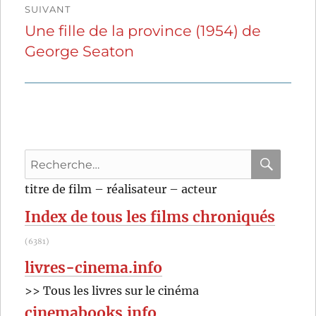
SUIVANT
Une fille de la province (1954) de
Publication
George Seaton
suivante :
Recherche
pour
RECHER
OK
titre de film – réalisateur – acteur
:
Index de tous les films chroniqués
(6381)
livres-cinema.info
>> Tous les livres sur le cinéma
cinemabooks.info