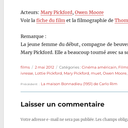
Acteurs:
Mary Pickford
,
Owen Moore
Voir la
fiche du film
et la filmographie de
Thoma
Remarque :
La jeune femme du début, compagne de beuverie
Mary Pickford. Elle a beaucoup tourné avec sa s
Auteur
Publié
Catégories
films
2 mai 2012
Catégories :
Cinéma américain
,
Films
le
ivresse
,
Lottie Pickford
,
Mary Pickford
,
muet
,
Owen Moore
Publication
La maison Bonnadieu (1951) de Carlo Rim
Navigation
Précédent
précédente :
de
Laisser un commentaire
l’article
Votre adresse e-mail ne sera pas publiée.
Les champs obliga