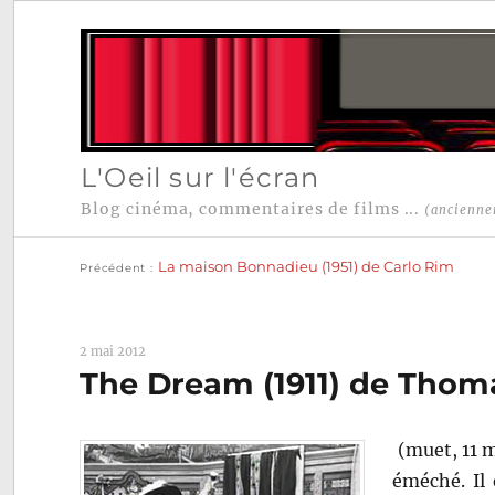
L'Oeil sur l'écran
Blog cinéma, commentaires de films ...
(ancienne
Publication
Navigation
précédente :
La maison Bonnadieu (1951) de Carlo Rim
Précédent
de
l’article
2 mai 2012
The Dream (1911) de Thoma
(muet, 11 
éméché. Il 