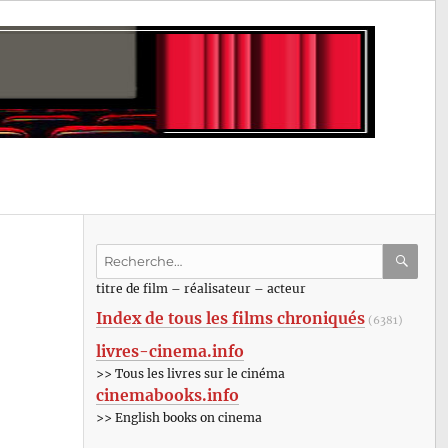
Recherche
pour
RECHE
OK
titre de film – réalisateur – acteur
:
Index de tous les films chroniqués
(6381)
livres-cinema.info
>> Tous les livres sur le cinéma
cinemabooks.info
>> English books on cinema