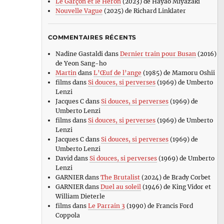
Le Garçon et le Héron
(2023) de Hayao Miyazaki
Nouvelle Vague
(2025) de Richard Linklater
COMMENTAIRES RÉCENTS
Nadine Gastaldi
dans
Dernier train pour Busan
(2016)
de Yeon Sang-ho
Martin
dans
L’Œuf de l’ange
(1985) de Mamoru Oshii
films
dans
Si douces, si perverses
(1969) de Umberto
Lenzi
Jacques C
dans
Si douces, si perverses
(1969) de
Umberto Lenzi
films
dans
Si douces, si perverses
(1969) de Umberto
Lenzi
Jacques C
dans
Si douces, si perverses
(1969) de
Umberto Lenzi
David
dans
Si douces, si perverses
(1969) de Umberto
Lenzi
GARNIER
dans
The Brutalist
(2024) de Brady Corbet
GARNIER
dans
Duel au soleil
(1946) de King Vidor et
William Dieterle
films
dans
Le Parrain 3
(1990) de Francis Ford
Coppola