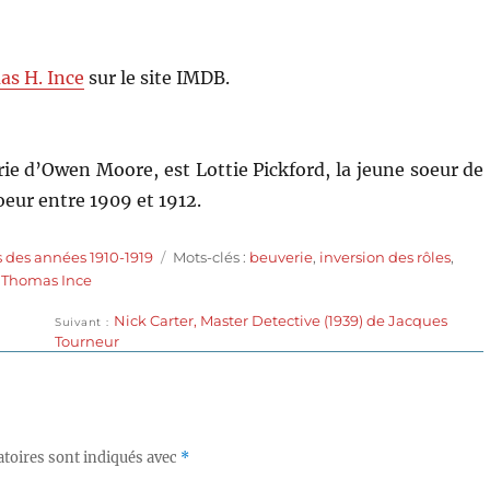
s H. Ince
sur le site IMDB.
 d’Owen Moore, est Lottie Pickford, la jeune soeur de
oeur entre 1909 et 1912.
Étiquettes
 des années 1910-1919
Mots-clés :
beuverie
,
inversion des rôles
,
,
Thomas Ince
Publication
Nick Carter, Master Detective (1939) de Jacques
Suivant
suivante :
Tourneur
toires sont indiqués avec
*