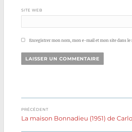
SITE WEB
Enregistrer mon nom, mon e-mail et mon site dans le
Navigation
PRÉCÉDENT
de
La maison Bonnadieu (1951) de Carl
Publication
précédente :
l’article