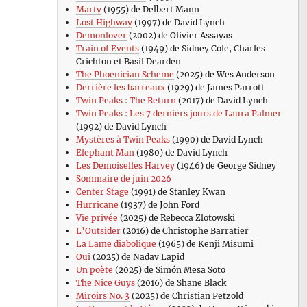
Marty
(1955) de Delbert Mann
Lost Highway
(1997) de David Lynch
Demonlover
(2002) de Olivier Assayas
Train of Events
(1949) de Sidney Cole, Charles
Crichton et Basil Dearden
The Phoenician Scheme
(2025) de Wes Anderson
Derrière les barreaux
(1929) de James Parrott
Twin Peaks : The Return
(2017) de David Lynch
Twin Peaks : Les 7 derniers jours de Laura Palmer
(1992) de David Lynch
Mystères à Twin Peaks
(1990) de David Lynch
Elephant Man
(1980) de David Lynch
Les Demoiselles Harvey
(1946) de George Sidney
Sommaire de juin 2026
Center Stage
(1991) de Stanley Kwan
Hurricane
(1937) de John Ford
Vie privée
(2025) de Rebecca Zlotowski
L’Outsider
(2016) de Christophe Barratier
La Lame diabolique
(1965) de Kenji Misumi
Oui
(2025) de Nadav Lapid
Un poète
(2025) de Simón Mesa Soto
The Nice Guys
(2016) de Shane Black
Miroirs No. 3
(2025) de Christian Petzold