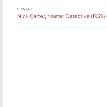
SUIVANT
Nick Carter, Master Detective (1939
Publication
suivante :