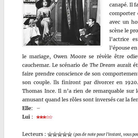
canapé. Il f
comporter 
avec un 
scène le pr
l’actrice 
l’épouse en
le mariage, Owen Moore se révèle être odie
cauchemar. Le scénario de
The Dream
aurait ét
faire prendre conscience de son comportement é
son couple. Ils finiront par divorcer en 1920
Thomas Ince. Il n’a rien de remarquable sur l
amusant quand les rôles sont inversés car la f
Elle
:
–
Lui
:
Lecteurs :
(
pas de note pour l'instant, vous po