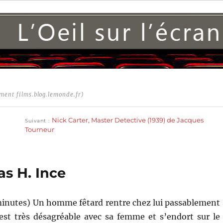
ment films.blog.lemonde.fr)
Publication
suivante :
Nick Carter, Master Detective (1939) de Jacques
Suivant
Tourneur
s H. Ince
minutes) Un homme fêtard rentre chez lui passablement
est très désagréable avec sa femme et s’endort sur le