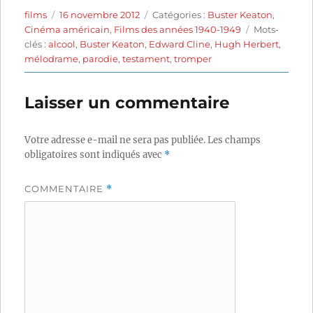
Auteur
Publié
Catégories
films
16 novembre 2012
Catégories :
Buster Keaton
,
le
Étiquettes
Cinéma américain
,
Films des années 1940-1949
Mots-
clés :
alcool
,
Buster Keaton
,
Edward Cline
,
Hugh Herbert
,
mélodrame
,
parodie
,
testament
,
tromper
Laisser un commentaire
Votre adresse e-mail ne sera pas publiée.
Les champs
obligatoires sont indiqués avec
*
COMMENTAIRE
*