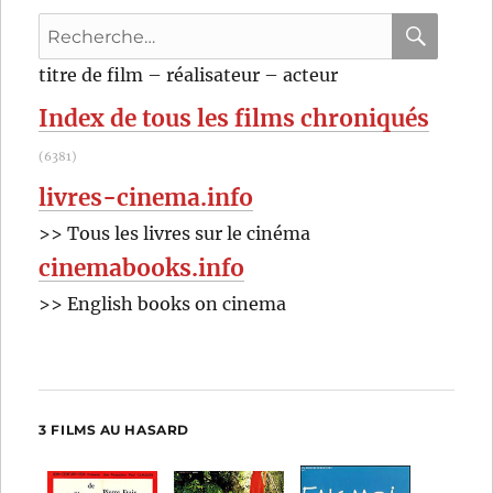
Recherche
pour
RECHER
OK
titre de film – réalisateur – acteur
:
Index de tous les films chroniqués
(6381)
livres-cinema.info
>> Tous les livres sur le cinéma
cinemabooks.info
>> English books on cinema
3 FILMS AU HASARD