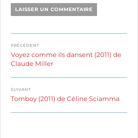
Navigation
PRÉCÉDENT
de
Voyez comme ils dansent (2011) de
Publication
Claude Miller
précédente :
l’article
SUIVANT
Tomboy (2011) de Céline Sciamma
Publication
suivante :