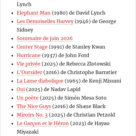
Lynch
Elephant Man
(1980) de David Lynch
Les Demoiselles Harvey
(1946) de George
Sidney
Sommaire de juin 2026
Center Stage
(1991) de Stanley Kwan
Hurricane
(1937) de John Ford
Vie privée
(2025) de Rebecca Zlotowski
L’Outsider
(2016) de Christophe Barratier
La Lame diabolique
(1965) de Kenji Misumi
Oui
(2025) de Nadav Lapid
Un poète
(2025) de Simón Mesa Soto
The Nice Guys
(2016) de Shane Black
Miroirs No. 3
(2025) de Christian Petzold
Le Garçon et le Héron
(2023) de Hayao
Miyazaki