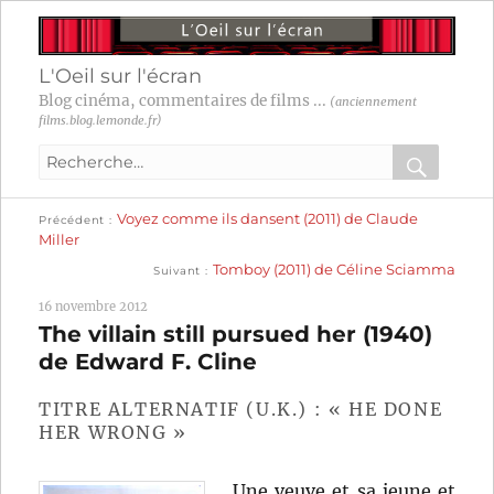
L'Oeil sur l'écran
Blog cinéma, commentaires de films ...
(anciennement
films.blog.lemonde.fr)
Recherche
pour
RECHER
OK
Publication
Navigation
Voyez comme ils dansent (2011) de Claude
:
Précédent
précédente :
Miller
Publication
de
Tomboy (2011) de Céline Sciamma
Suivant
suivante :
l’article
16 novembre 2012
The villain still pursued her (1940)
de Edward F. Cline
TITRE ALTERNATIF (U.K.) : « HE DONE
HER WRONG »
Une veuve et sa jeune et