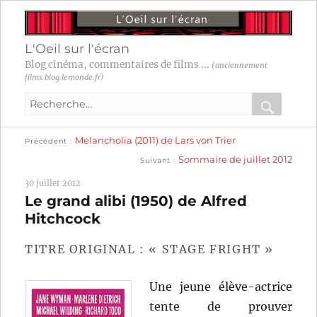
L'Oeil sur l'écran
Blog cinéma, commentaires de films ...
(anciennement
films.blog.lemonde.fr)
Recherche
pour
RECHER
OK
Publication
Navigation
Melancholia (2011) de Lars von Trier
:
Précédent
précédente :
Publication
Sommaire de juillet 2012
Suivant
suivante :
de
30 juillet 2012
l’article
Le grand alibi (1950) de Alfred
Hitchcock
TITRE ORIGINAL : « STAGE FRIGHT »
Une jeune élève-actrice
tente de prouver