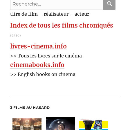
Recherche
pour
RECHER
OK
titre de film – réalisateur – acteur
:
Index de tous les films chroniqués
(6380)
livres-cinema.info
>> Tous les livres sur le cinéma
cinemabooks.info
>> English books on cinema
3 FILMS AU HASARD