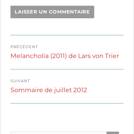
Navigation
PRÉCÉDENT
de
Melancholia (2011) de Lars von Trier
Publication
précédente :
l’article
SUIVANT
Sommaire de juillet 2012
Publication
suivante :