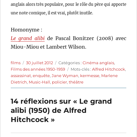
anglais alors très populaire, pour le rôle du père qui apporte
une note comique, il est vrai, plutôt inutile.
Homonyme :
Le grand alibi
de Pascal Bonitzer (2008) avec
Miou-Miou et Lambert Wilson.
Auteur
Publié
Catégories
films
30 juillet 2012
Catégories :
Cinéma anglais
,
le
Étiquettes
Films des années 1950-1959
Mots-clés :
Alfred Hitchcock
,
assassinat
,
enquête
,
Jane Wyman
,
kermesse
,
Marlene
Dietrich
,
Music-Hall
,
policier
,
théâtre
14 réflexions sur « Le grand
alibi (1950) de Alfred
Hitchcock »