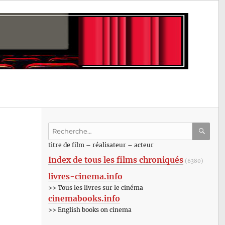
Recherche
pour
RECHE
OK
titre de film – réalisateur – acteur
:
Index de tous les films chroniqués
(6380)
livres-cinema.info
>> Tous les livres sur le cinéma
cinemabooks.info
>> English books on cinema