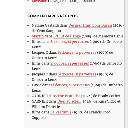
Loveable
(2024) de Lilja Ingolfsdottir
COMMENTAIRES RÉCENTS
Nadine Gastaldi
dans
Dernier train pour Busan
(2016)
de Yeon Sang-ho
Martin
dans
L’Œuf de l’ange
(1985) de Mamoru Oshii
films
dans
Si douces, si perverses
(1969) de Umberto
Lenzi
Jacques C
dans
Si douces, si perverses
(1969) de
Umberto Lenzi
films
dans
Si douces, si perverses
(1969) de Umberto
Lenzi
Jacques C
dans
Si douces, si perverses
(1969) de
Umberto Lenzi
David
dans
Si douces, si perverses
(1969) de Umberto
Lenzi
GARNIER
dans
The Brutalist
(2024) de Brady Corbet
GARNIER
dans
Duel au soleil
(1946) de King Vidor et
William Dieterle
films
dans
Le Parrain 3
(1990) de Francis Ford
Coppola