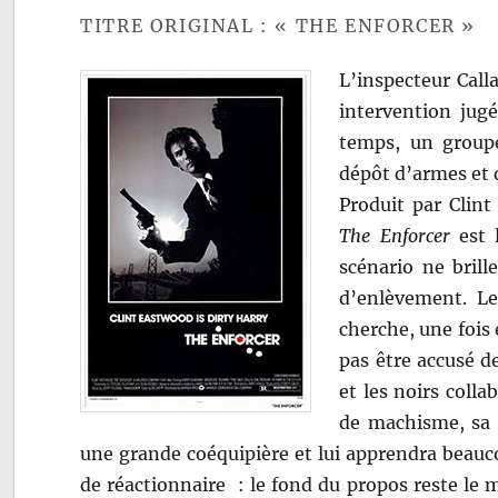
TITRE ORIGINAL : « THE ENFORCER »
L’inspecteur Call
intervention jug
temps, un groupe
dépôt d’armes et 
Produit par Clint
The Enforcer
est 
scénario ne brill
d’enlèvement. L
cherche, une fois 
pas être accusé d
et les noirs colla
de machisme, sa 
une grande coéquipière et lui apprendra beauco
de réactionnaire : le fond du propos reste le 