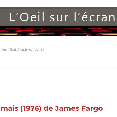
ment films.blog.lemonde.fr)
amais (1976) de James Fargo