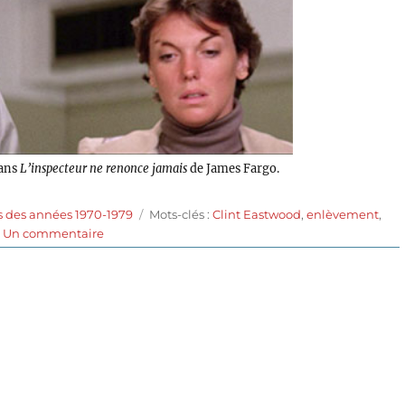
dans
L’inspecteur ne renonce jamais
de James Fargo.
Étiquettes
s des années 1970-1979
Mots-clés :
Clint Eastwood
,
enlèvement
,
sur
Un commentaire
L’inspecteur
ne
renonce
jamais
(1976)
de
James
Fargo