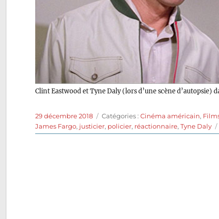
Clint Eastwood et Tyne Daly (lors d’une scène d’autopsie) 
Publié
Catégories
29 décembre 2018
Catégories :
Cinéma américain
,
Film
le
James Fargo
,
justicier
,
policier
,
réactionnaire
,
Tyne Daly