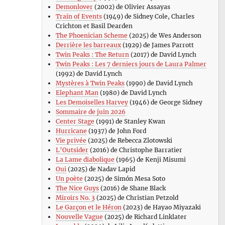
Demonlover
(2002) de Olivier Assayas
Train of Events
(1949) de Sidney Cole, Charles
Crichton et Basil Dearden
The Phoenician Scheme
(2025) de Wes Anderson
Derrière les barreaux
(1929) de James Parrott
Twin Peaks : The Return
(2017) de David Lynch
Twin Peaks : Les 7 derniers jours de Laura Palmer
(1992) de David Lynch
Mystères à Twin Peaks
(1990) de David Lynch
Elephant Man
(1980) de David Lynch
Les Demoiselles Harvey
(1946) de George Sidney
Sommaire de juin 2026
Center Stage
(1991) de Stanley Kwan
Hurricane
(1937) de John Ford
Vie privée
(2025) de Rebecca Zlotowski
L’Outsider
(2016) de Christophe Barratier
La Lame diabolique
(1965) de Kenji Misumi
Oui
(2025) de Nadav Lapid
Un poète
(2025) de Simón Mesa Soto
The Nice Guys
(2016) de Shane Black
Miroirs No. 3
(2025) de Christian Petzold
Le Garçon et le Héron
(2023) de Hayao Miyazaki
Nouvelle Vague
(2025) de Richard Linklater