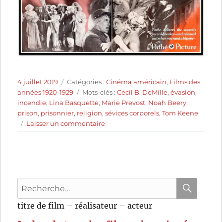
Publié
Catégories
4 juillet 2019
Catégories :
Cinéma américain
,
Films des
le
Étiquettes
années 1920-1929
Mots-clés :
Cecil B. DeMille
,
évasion
,
incendie
,
Lina Basquette
,
Marie Prevost
,
Noah Beery
,
prison
,
prisonnier
,
religion
,
sévices corporels
,
Tom Keene
sur
Laisser un commentaire
Les
Damnés
du
coeur
(1928)
Recherche
de
Cecil
pour
RECHER
OK
titre de film – réalisateur – acteur
B.
:
DeMille