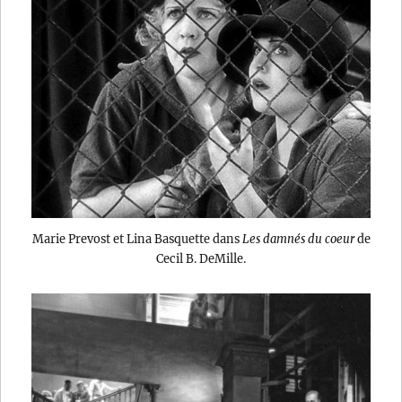
Marie Prevost et Lina Basquette dans
Les damnés du coeur
de
Cecil B. DeMille.