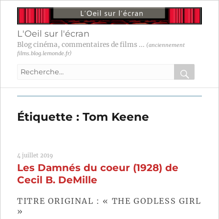
L'Oeil sur l'écran
Blog cinéma, commentaires de films ...
(anciennement
films.blog.lemonde.fr)
Recherche
pour
RECHER
OK
:
Étiquette :
Tom Keene
4 juillet 2019
Les Damnés du coeur (1928) de
Cecil B. DeMille
TITRE ORIGINAL : « THE GODLESS GIRL
»