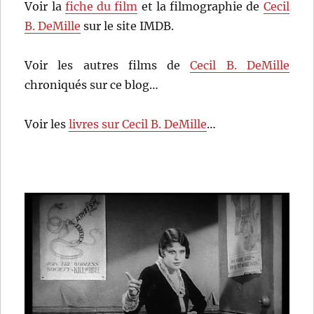
Voir la
fiche du film
et la filmographie de
Cecil
B. DeMille
sur le site IMDB.
Voir les autres films de
Cecil B. DeMille
chroniqués sur ce blog…
Voir les
livres sur Cecil B. DeMille
…