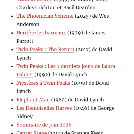
Charles Crichton et Basil Dearden
The Phoenician Scheme
(2025) de Wes
Anderson
Derrière les barreaux
(1929) de James
Parrott
Twin Peaks : The Return
(2017) de David
Lynch
Twin Peaks : Les 7 derniers jours de Laura
Palmer
(1992) de David Lynch
Mystères à Twin Peaks
(1990) de David
Lynch
Elephant Man
(1980) de David Lynch
Les Demoiselles Harvey
(1946) de George
Sidney
Sommaire de juin 2026
Center Stage
(1991) de Stanley Kwan