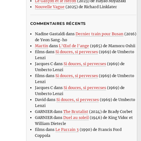
Le Garçon et le Héron
(2023) de Hayao Miyazaki
Nouvelle Vague
(2025) de Richard Linklater
COMMENTAIRES RÉCENTS
Nadine Gastaldi
dans
Dernier train pour Busan
(2016)
de Yeon Sang-ho
Martin
dans
L’Œuf de l’ange
(1985) de Mamoru Oshii
films
dans
Si douces, si perverses
(1969) de Umberto
Lenzi
Jacques C
dans
Si douces, si perverses
(1969) de
Umberto Lenzi
films
dans
Si douces, si perverses
(1969) de Umberto
Lenzi
Jacques C
dans
Si douces, si perverses
(1969) de
Umberto Lenzi
David
dans
Si douces, si perverses
(1969) de Umberto
Lenzi
GARNIER
dans
The Brutalist
(2024) de Brady Corbet
GARNIER
dans
Duel au soleil
(1946) de King Vidor et
William Dieterle
films
dans
Le Parrain 3
(1990) de Francis Ford
Coppola