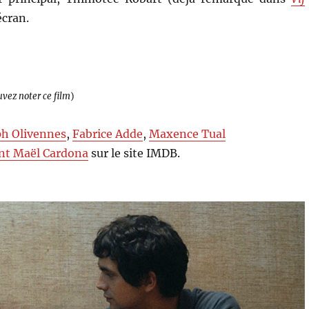
écran.
uvez noter ce film
)
ph Olivennes
,
Fabrice Adde
,
Maxence Tual
nt Maël Cardona
sur le site IMDB.