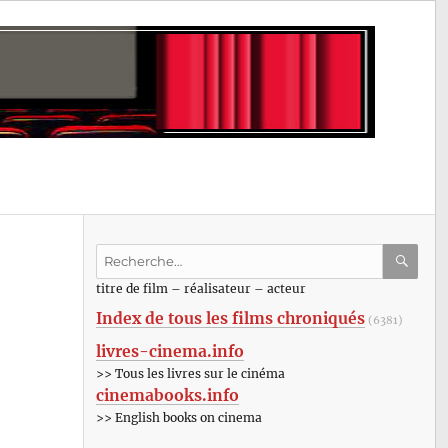
Recherche
pour
RECHE
OK
titre de film – réalisateur – acteur
:
Index de tous les films chroniqués
(6381)
livres-cinema.info
>> Tous les livres sur le cinéma
cinemabooks.info
>> English books on cinema