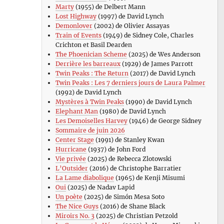
Marty
(1955) de Delbert Mann
Lost Highway
(1997) de David Lynch
Demonlover
(2002) de Olivier Assayas
Train of Events
(1949) de Sidney Cole, Charles
Crichton et Basil Dearden
The Phoenician Scheme
(2025) de Wes Anderson
Derrière les barreaux
(1929) de James Parrott
Twin Peaks : The Return
(2017) de David Lynch
Twin Peaks : Les 7 derniers jours de Laura Palmer
(1992) de David Lynch
Mystères à Twin Peaks
(1990) de David Lynch
Elephant Man
(1980) de David Lynch
Les Demoiselles Harvey
(1946) de George Sidney
Sommaire de juin 2026
Center Stage
(1991) de Stanley Kwan
Hurricane
(1937) de John Ford
Vie privée
(2025) de Rebecca Zlotowski
L’Outsider
(2016) de Christophe Barratier
La Lame diabolique
(1965) de Kenji Misumi
Oui
(2025) de Nadav Lapid
Un poète
(2025) de Simón Mesa Soto
The Nice Guys
(2016) de Shane Black
Miroirs No. 3
(2025) de Christian Petzold