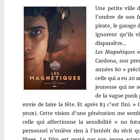
Une petite ville 
l’ombre de son fr
pirate, le garage 
ignorent qu’ils v
disparaître…
Les Magnétiques
e
Cardona, son prem
années 80 » précis
celle qui a eu 20 
jeunesse qui ne s
de la vague punk
envie de faire la fête. Et après 83 c’est fini.
yeux). Cette vision d’une génération me sembl
celle qui affectionne la sensibilité « no fu
personnel n’enlève rien à l’intérêt du récit qu
libres. Le film est porté par son jeune act