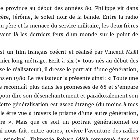
de province au début des années 80. Philippe vit dans
ère, Jérôme, le soleil noir de la bande. Entre la radio
du père et la menace du service militaire, les deux frères
ivent là les derniers feux d’un monde sur le point de
st un film français coécrit et réalisé par Vincent Maël
ier long métrage. Ecrit à six (« tous nés au début des
e le réalisateur), il dresse le portrait d’une génération,
ans en 1980. Le réalisateur la présente ainsi : « Toute une
e reconnaît plus dans les promesses de 68 et s’empare
 pour dire son désenchantement et paradoxalement son
 » Cette généralisation est assez étrange (du moins à mes
e être vue à travers le prisme d’une autre génération,
ture ». Mais que ce soit un portrait générationnel ou
i nous fait, entre autres, revivre l’aventure des radios
eur principal, Thimotée Robart (déjà remarqué dans
Vif