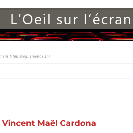
ment films.blog.lemonde.fr)
e Vincent Maël Cardona