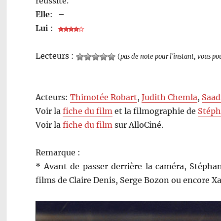
réussite.
Elle
:
–
Lui
:
Lecteurs :
(
pas de note pour l'instant, vous po
Acteurs:
Thimotée Robart
,
Judith Chemla
,
Saad
Voir la
fiche du film
et la filmographie de
Stéph
Voir la
fiche du film
sur AlloCiné.
Remarque :
* Avant de passer derrière la caméra, Stéphan
films de Claire Denis, Serge Bozon ou encore Xa