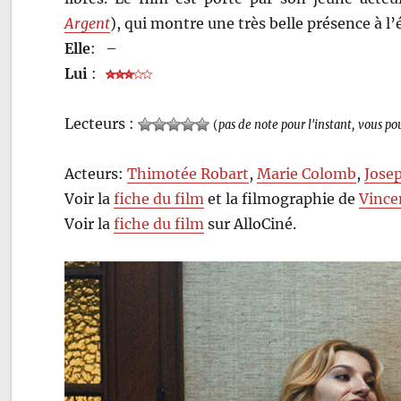
Argent
), qui montre une très belle présence à l’
Elle
:
–
Lui
:
Lecteurs :
(
pas de note pour l'instant, vous po
Acteurs:
Thimotée Robart
,
Marie Colomb
,
Jose
Voir la
fiche du film
et la filmographie de
Vince
Voir la
fiche du film
sur AlloCiné.