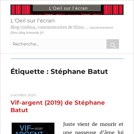
L'Oeil sur l'écran
Blog cinéma, commentaires de films ...
(anciennement
films.blog.lemonde.fr)
Recherche
pour
RECHER
OK
:
Étiquette :
Stéphane Batut
9 octobre 2020
Vif-argent (2019) de Stéphane
Batut
Juste vient de mourir et
une passeuse d’âme lui