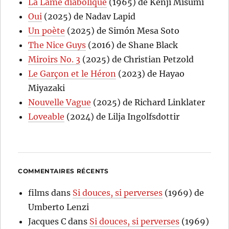
La Lame diabolique
(1965) de Kenji Misumi
Oui
(2025) de Nadav Lapid
Un poète
(2025) de Simón Mesa Soto
The Nice Guys
(2016) de Shane Black
Miroirs No. 3
(2025) de Christian Petzold
Le Garçon et le Héron
(2023) de Hayao
Miyazaki
Nouvelle Vague
(2025) de Richard Linklater
Loveable
(2024) de Lilja Ingolfsdottir
COMMENTAIRES RÉCENTS
films
dans
Si douces, si perverses
(1969) de
Umberto Lenzi
Jacques C
dans
Si douces, si perverses
(1969)