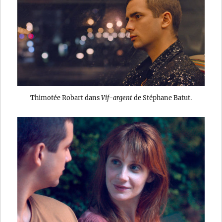
Thimotée Robart dans
Vif-argent
de Stéphane Batut.