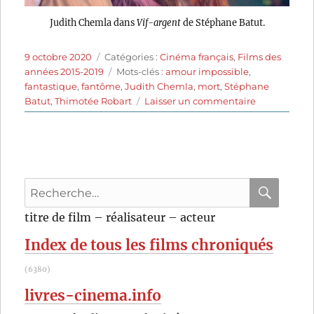
Judith Chemla dans
Vif-argent
de Stéphane Batut.
Publié
Catégories
9 octobre 2020
Catégories :
Cinéma français
,
Films des
le
Étiquettes
années 2015-2019
Mots-clés :
amour impossible
,
fantastique
,
fantôme
,
Judith Chemla
,
mort
,
Stéphane
sur
Batut
,
Thimotée Robart
Laisser un commentaire
Vif-
argent
(2019)
de
Stéphane
Recherche
Batut
pour
RECHER
OK
titre de film – réalisateur – acteur
:
Index de tous les films chroniqués
(6380)
livres-cinema.info