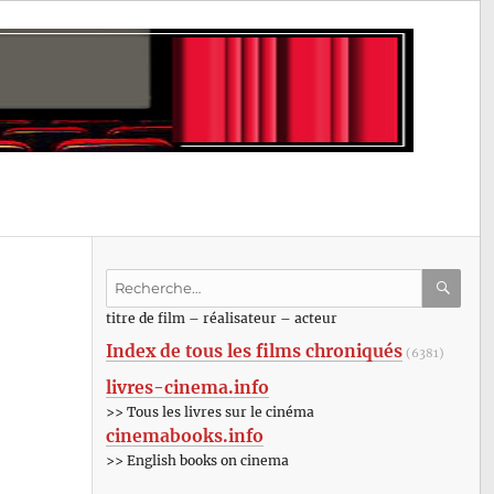
Recherche
pour
RECHE
OK
titre de film – réalisateur – acteur
:
Index de tous les films chroniqués
(6381)
livres-cinema.info
>> Tous les livres sur le cinéma
cinemabooks.info
>> English books on cinema