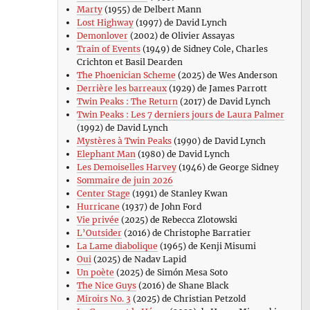
Marty
(1955) de Delbert Mann
Lost Highway
(1997) de David Lynch
Demonlover
(2002) de Olivier Assayas
Train of Events
(1949) de Sidney Cole, Charles
Crichton et Basil Dearden
The Phoenician Scheme
(2025) de Wes Anderson
Derrière les barreaux
(1929) de James Parrott
Twin Peaks : The Return
(2017) de David Lynch
Twin Peaks : Les 7 derniers jours de Laura Palmer
(1992) de David Lynch
Mystères à Twin Peaks
(1990) de David Lynch
Elephant Man
(1980) de David Lynch
Les Demoiselles Harvey
(1946) de George Sidney
Sommaire de juin 2026
Center Stage
(1991) de Stanley Kwan
Hurricane
(1937) de John Ford
Vie privée
(2025) de Rebecca Zlotowski
L’Outsider
(2016) de Christophe Barratier
La Lame diabolique
(1965) de Kenji Misumi
Oui
(2025) de Nadav Lapid
Un poète
(2025) de Simón Mesa Soto
The Nice Guys
(2016) de Shane Black
Miroirs No. 3
(2025) de Christian Petzold