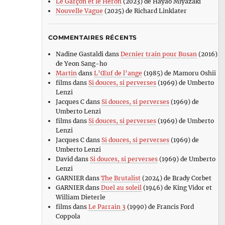
Le Garçon et le Héron
(2023) de Hayao Miyazaki
Nouvelle Vague
(2025) de Richard Linklater
COMMENTAIRES RÉCENTS
Nadine Gastaldi
dans
Dernier train pour Busan
(2016)
de Yeon Sang-ho
Martin
dans
L’Œuf de l’ange
(1985) de Mamoru Oshii
films
dans
Si douces, si perverses
(1969) de Umberto
Lenzi
Jacques C
dans
Si douces, si perverses
(1969) de
Umberto Lenzi
films
dans
Si douces, si perverses
(1969) de Umberto
Lenzi
Jacques C
dans
Si douces, si perverses
(1969) de
Umberto Lenzi
David
dans
Si douces, si perverses
(1969) de Umberto
Lenzi
GARNIER
dans
The Brutalist
(2024) de Brady Corbet
GARNIER
dans
Duel au soleil
(1946) de King Vidor et
William Dieterle
films
dans
Le Parrain 3
(1990) de Francis Ford
Coppola