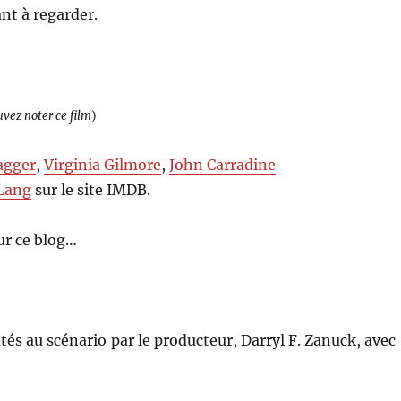
ant à regarder.
uvez noter ce film
)
agger
,
Virginia Gilmore
,
John Carradine
 Lang
sur le site IMDB.
ur ce blog…
és au scénario par le producteur, Darryl F. Zanuck, avec