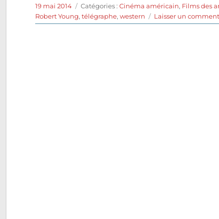
Publié
Catégories
19 mai 2014
Catégories :
Cinéma américain
,
Films des 
le
Robert Young
,
télégraphe
,
western
Laisser un comment