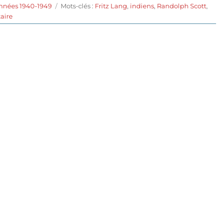
Étiquettes
années 1940-1949
Mots-clés :
Fritz Lang
,
indiens
,
Randolph Scott
,
sur
aire
Les
pionniers
de
la
Western
Union
(1941)
de
Fritz
Lang