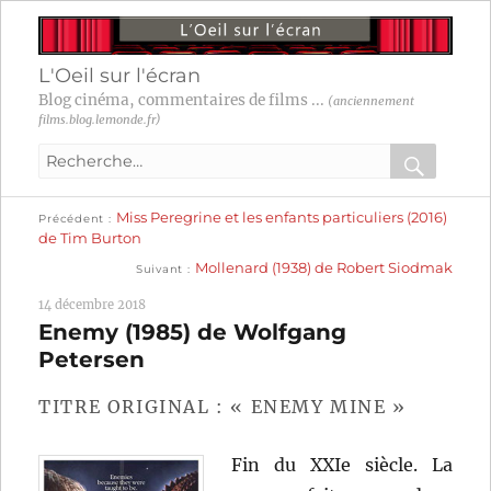
L'Oeil sur l'écran
Blog cinéma, commentaires de films ...
(anciennement
films.blog.lemonde.fr)
Recherche
pour
RECHER
OK
Publication
Navigation
Miss Peregrine et les enfants particuliers (2016)
:
Précédent
précédente :
de Tim Burton
Publication
de
Mollenard (1938) de Robert Siodmak
Suivant
suivante :
l’article
14 décembre 2018
Enemy (1985) de Wolfgang
Petersen
TITRE ORIGINAL : « ENEMY MINE »
Fin du XXIe siècle. La