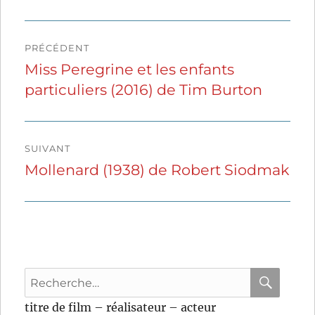
Navigation
PRÉCÉDENT
de
Miss Peregrine et les enfants
Publication
particuliers (2016) de Tim Burton
précédente :
l’article
SUIVANT
Mollenard (1938) de Robert Siodmak
Publication
suivante :
Recherche
pour
RECHER
OK
titre de film – réalisateur – acteur