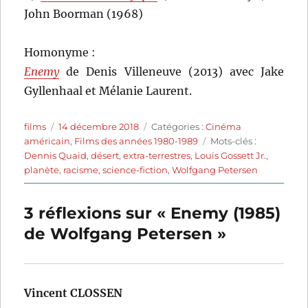
John Boorman (1968)
Homonyme :
Enemy
de Denis Villeneuve (2013) avec Jake
Gyllenhaal et Mélanie Laurent.
Auteur
Publié
Catégories
films
14 décembre 2018
Catégories :
Cinéma
le
Étiquettes
américain
,
Films des années 1980-1989
Mots-clés :
Dennis Quaid
,
désert
,
extra-terrestres
,
Louis Gossett Jr.
,
planète
,
racisme
,
science-fiction
,
Wolfgang Petersen
3 réflexions sur « Enemy (1985)
de Wolfgang Petersen »
Vincent CLOSSEN
dit :