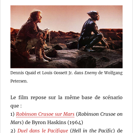
Dennis Quaid et Louis Gossett Jr. dans
Enemy
de Wolfgang
Petersen.
Le film repose sur la même base de scénario
que :
1)
Robinson Crusoe sur Mars
(
Robinson Crusoe on
Mars
) de Byron Haskins (1964)
2)
Duel dans le Pacifique
(
Hell in the Pacific
) de