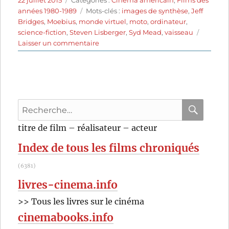
22 juillet 2015
Catégories :
Cinéma américain
,
Films des
le
Étiquettes
années 1980-1989
Mots-clés :
images de synthèse
,
Jeff
Bridges
,
Moebius
,
monde virtuel
,
moto
,
ordinateur
,
science-fiction
,
Steven Lisberger
,
Syd Mead
,
vaisseau
sur
Laisser un commentaire
Tron
(1982)
de
Steven
Lisberger
Recherche
pour
RECHER
OK
titre de film – réalisateur – acteur
:
Index de tous les films chroniqués
(6381)
livres-cinema.info
>> Tous les livres sur le cinéma
cinemabooks.info