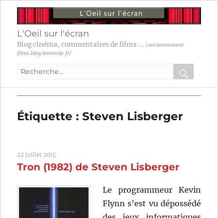
L'Oeil sur l'écran
Blog cinéma, commentaires de films ...
(anciennement
films.blog.lemonde.fr)
Recherche
pour
RECHER
OK
:
Étiquette :
Steven Lisberger
22 juillet 2015
Tron (1982) de Steven Lisberger
Le programmeur Kevin
Flynn s’est vu dépossédé
des jeux informatiques