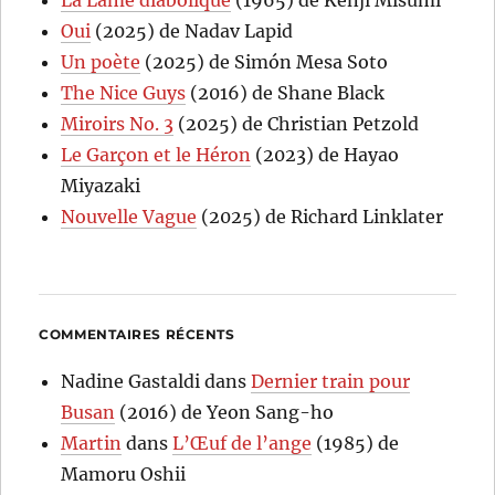
La Lame diabolique
(1965) de Kenji Misumi
Oui
(2025) de Nadav Lapid
Un poète
(2025) de Simón Mesa Soto
The Nice Guys
(2016) de Shane Black
Miroirs No. 3
(2025) de Christian Petzold
Le Garçon et le Héron
(2023) de Hayao
Miyazaki
Nouvelle Vague
(2025) de Richard Linklater
COMMENTAIRES RÉCENTS
Nadine Gastaldi
dans
Dernier train pour
Busan
(2016) de Yeon Sang-ho
Martin
dans
L’Œuf de l’ange
(1985) de
Mamoru Oshii