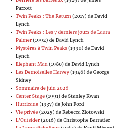
Derrière les barreaux
(1929) de James
Parrott
Twin Peaks : The Return
(2017) de David
Lynch
Twin Peaks : Les 7 derniers jours de Laura
Palmer
(1992) de David Lynch
Mystères à Twin Peaks
(1990) de David
Lynch
Elephant Man
(1980) de David Lynch
Les Demoiselles Harvey
(1946) de George
Sidney
Sommaire de juin 2026
Center Stage
(1991) de Stanley Kwan
Hurricane
(1937) de John Ford
Vie privée
(2025) de Rebecca Zlotowski
L’Outsider
(2016) de Christophe Barratier