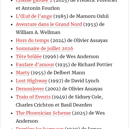
Chasse gardée 2
(2025) de Frédéric Forestier
et Antonin Fourlon
L’Œuf de l’ange
(1985) de Mamoru Oshii
Aventure dans le Grand Nord
(1953) de
William A. Wellman
Hors du temps
(2024) de Olivier Assayas
Sommaire de juillet 2026
Tête brûlée
(1996) de Wes Anderson
Fanfare d’amour
(1935) de Richard Pottier
Marty
(1955) de Delbert Mann
Lost Highway
(1997) de David Lynch
Demonlover
(2002) de Olivier Assayas
Train of Events
(1949) de Sidney Cole,
Charles Crichton et Basil Dearden
The Phoenician Scheme
(2025) de Wes
Anderson