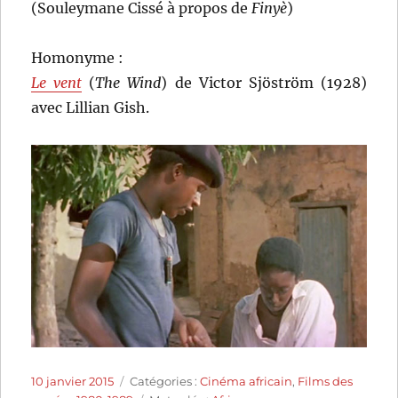
(Souleymane Cissé à propos de
Finyè
)
Homonyme :
Le vent
(
The Wind
) de Victor Sjöström (1928)
avec Lillian Gish.
Publié
Catégories
10 janvier 2015
Catégories :
Cinéma africain
,
Films des