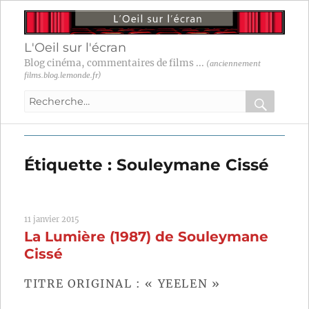
L'Oeil sur l'écran
Blog cinéma, commentaires de films ...
(anciennement
films.blog.lemonde.fr)
Recherche
pour
RECHER
OK
:
Étiquette :
Souleymane Cissé
11 janvier 2015
La Lumière (1987) de Souleymane
Cissé
TITRE ORIGINAL : « YEELEN »