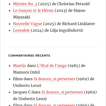
Miroirs No. 3
(2025) de Christian Petzold
Le Garçon et le Héron
(2023) de Hayao
Miyazaki
Nouvelle Vague
(2025) de Richard Linklater
Loveable
(2024) de Lilja Ingolfsdottir
COMMENTAIRES RÉCENTS
Martin
dans
L’Œuf de l’ange
(1985) de
Mamoru Oshii
films
dans
Si douces, si perverses
(1969) de
Umberto Lenzi
Jacques C
dans
Si douces, si perverses
(1969)
de Umberto Lenzi
films
dans
Si douces, si perverses
(1969) de