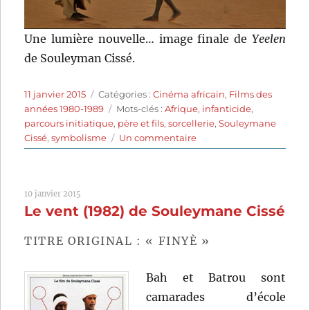
Une lumière nouvelle… image finale de
Yeelen
de Souleyman Cissé.
Publié
Catégories
11 janvier 2015
Catégories :
Cinéma africain
,
Films des
le
Étiquettes
années 1980-1989
Mots-clés :
Afrique
,
infanticide
,
parcours initiatique
,
père et fils
,
sorcellerie
,
Souleymane
sur
Cissé
,
symbolisme
Un commentaire
La
Lumière
(1987)
10 janvier 2015
de
Le vent (1982) de Souleymane Cissé
Souleymane
Cissé
TITRE ORIGINAL : « FINYÈ »
Bah et Batrou sont
camarades d’école