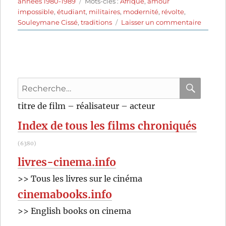
le
Étiquettes
années 1980-1989
Mots-clés :
Afrique
,
amour
impossible
,
étudiant
,
militaires
,
modernité
,
révolte
,
sur
Souleymane Cissé
,
traditions
Laisser un commentaire
Le
vent
(1982)
de
Soule
Recherche
Cissé
pour
RECHER
OK
titre de film – réalisateur – acteur
:
Index de tous les films chroniqués
(6380)
livres-cinema.info
>> Tous les livres sur le cinéma
cinemabooks.info
>> English books on cinema