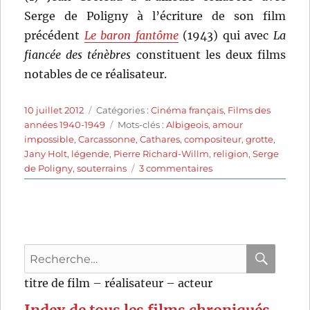
Serge de Poligny à l’écriture de son film
précédent
Le baron fantôme
(1943) qui avec
La
fiancée des ténèbres
constituent les deux films
notables de ce réalisateur.
Publié
Catégories
10 juillet 2012
Catégories :
Cinéma français
,
Films des
le
Étiquettes
années 1940-1949
Mots-clés :
Albigeois
,
amour
impossible
,
Carcassonne
,
Cathares
,
compositeur
,
grotte
,
Jany Holt
,
légende
,
Pierre Richard-Willm
,
religion
,
Serge
sur
de Poligny
,
souterrains
3 commentaires
La
fiancée
des
ténèbres
(1945)
Recherche
de
Serge
pour
RECHER
OK
titre de film – réalisateur – acteur
de
:
Poligny