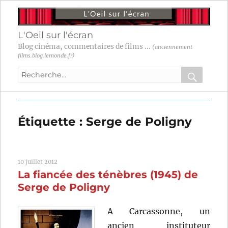
L'Oeil sur l'écran
Blog cinéma, commentaires de films ...
(anciennement
films.blog.lemonde.fr)
Recherche
pour
RECHER
OK
:
Étiquette :
Serge de Poligny
10 juillet 2012
La fiancée des ténèbres (1945) de
Serge de Poligny
A Carcassonne, un
ancien instituteur