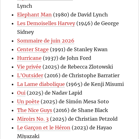
Lynch
Elephant Man
(1980) de David Lynch
Les Demoiselles Harvey
(1946) de George
Sidney
Sommaire de juin 2026
Center Stage
(1991) de Stanley Kwan
Hurricane
(1937) de John Ford
Vie privée
(2025) de Rebecca Zlotowski
L’Outsider
(2016) de Christophe Barratier
La Lame diabolique
(1965) de Kenji Misumi
Oui
(2025) de Nadav Lapid
Un poète
(2025) de Simón Mesa Soto
The Nice Guys
(2016) de Shane Black
Miroirs No. 3
(2025) de Christian Petzold
Le Garçon et le Héron
(2023) de Hayao
Miyazaki