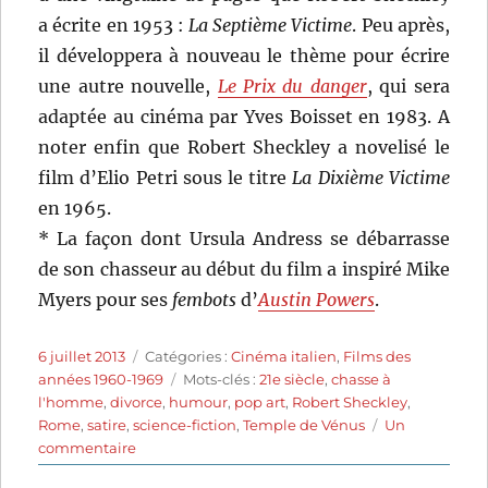
a écrite en 1953 :
La Septième Victime
. Peu après,
il développera à nouveau le thème pour écrire
une autre nouvelle,
Le Prix du danger
, qui sera
adaptée au cinéma par Yves Boisset en 1983. A
noter enfin que Robert Sheckley a novelisé le
film d’Elio Petri sous le titre
La Dixième Victime
en 1965.
* La façon dont Ursula Andress se débarrasse
de son chasseur au début du film a inspiré Mike
Myers pour ses
fembots
d’
Austin Powers
.
Publié
Catégories
6 juillet 2013
Catégories :
Cinéma italien
,
Films des
le
Étiquettes
années 1960-1969
Mots-clés :
21e siècle
,
chasse à
l'homme
,
divorce
,
humour
,
pop art
,
Robert Sheckley
,
Rome
,
satire
,
science-fiction
,
Temple de Vénus
Un
sur
commentaire
La