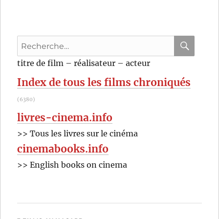
Dixième
Victime
(1965)
de
Recherche
Elio
Petri
pour
RECHER
OK
titre de film – réalisateur – acteur
:
Index de tous les films chroniqués
(6380)
livres-cinema.info
>> Tous les livres sur le cinéma
cinemabooks.info
>> English books on cinema