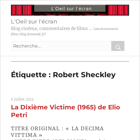
L'Oeil sur l'écran
Blog cinéma, commentaires de films ...
(anciennement
films.blog.lemonde.fr)
Recherche
pour
RECHER
OK
:
Étiquette :
Robert Sheckley
6 juillet 2013
La Dixième Victime (1965) de Elio
Petri
TITRE ORIGINAL : « LA DECIMA
VITTIMA »