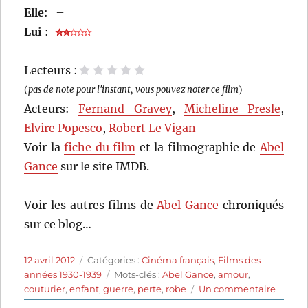
Elle
:
–
Lui
:
Lecteurs :
1 étoile
2 étoiles
3 étoiles
4 étoiles
5 étoiles
(
pas de note pour l'instant, vous pouvez noter ce film
)
Acteurs:
Fernand Gravey
,
Micheline Presle
,
Elvire Popesco
,
Robert Le Vigan
Voir la
fiche du film
et la filmographie de
Abel
Gance
sur le site IMDB.
Voir les autres films de
Abel Gance
chroniqués
sur ce blog…
Publié
Catégories
12 avril 2012
Catégories :
Cinéma français
,
Films des
le
Étiquettes
années 1930-1939
Mots-clés :
Abel Gance
,
amour
,
sur
couturier
,
enfant
,
guerre
,
perte
,
robe
Un commentaire
Paradi