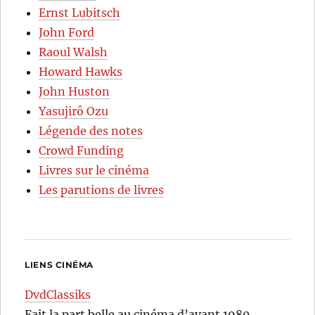
Ernst Lubitsch
John Ford
Raoul Walsh
Howard Hawks
John Huston
Yasujirô Ozu
Légende des notes
Crowd Funding
Livres sur le cinéma
Les parutions de livres
LIENS CINÉMA
DvdClassiks
Fait la part belle au cinéma d’avant 1980