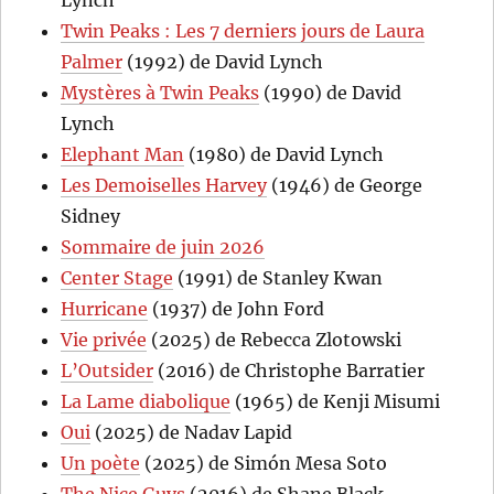
Twin Peaks : Les 7 derniers jours de Laura
Palmer
(1992) de David Lynch
Mystères à Twin Peaks
(1990) de David
Lynch
Elephant Man
(1980) de David Lynch
Les Demoiselles Harvey
(1946) de George
Sidney
Sommaire de juin 2026
Center Stage
(1991) de Stanley Kwan
Hurricane
(1937) de John Ford
Vie privée
(2025) de Rebecca Zlotowski
L’Outsider
(2016) de Christophe Barratier
La Lame diabolique
(1965) de Kenji Misumi
Oui
(2025) de Nadav Lapid
Un poète
(2025) de Simón Mesa Soto
The Nice Guys
(2016) de Shane Black