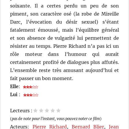
soixante. Il a certes perdu un peu de son
piment, son caractère osé (la robe de Mireille
Darc, l’évocation du désir sexuel) s’étant
fatalement émoussé, mais l’équilibre général
et son absence de vulgarité lui permettent de
résister au temps. Pierre Richard n’a pas ici un
rôle moteur dans l’humour qui aurait
certainement profité de dialogues plus affutés.
L’ensemble reste très amusant aujourd’hui et
fait passer un bon moment.
Elle
:
Lui
:
Lecteurs :
1 étoile
2 étoiles
3 étoiles
4 étoiles
5 étoiles
(
pas de note pour l'instant, vous pouvez noter ce film
)
Acteurs:
Pierre Richard
,
Bernard Blier
,
Jean