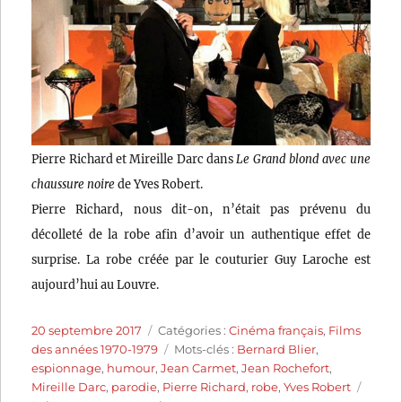
Pierre Richard et Mireille Darc dans
Le Grand blond avec une
chaussure noire
de Yves Robert.
Pierre Richard, nous dit-on, n’était pas prévenu du
décolleté de la robe afin d’avoir un authentique effet de
surprise. La robe créée par le couturier Guy Laroche est
aujourd’hui au Louvre.
Publié
Catégories
20 septembre 2017
Catégories :
Cinéma français
,
Films
le
Étiquettes
des années 1970-1979
Mots-clés :
Bernard Blier
,
espionnage
,
humour
,
Jean Carmet
,
Jean Rochefort
,
Mireille Darc
,
parodie
,
Pierre Richard
,
robe
,
Yves Robert