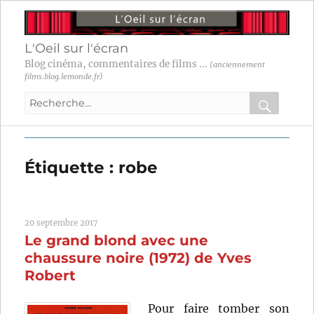
L'Oeil sur l'écran
Blog cinéma, commentaires de films ...
(anciennement
films.blog.lemonde.fr)
Recherche
pour
RECHER
OK
:
Étiquette :
robe
20 septembre 2017
Le grand blond avec une
chaussure noire (1972) de Yves
Robert
Pour faire tomber son