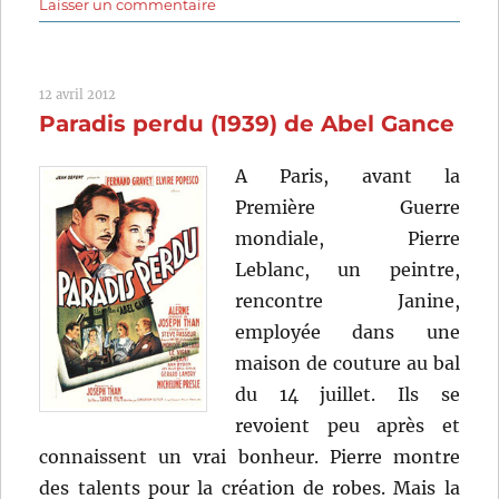
sur
Laisser un commentaire
Le
grand
blond
12 avril 2012
avec
Paradis perdu (1939) de Abel Gance
une
chaussure
noire
A Paris, avant la
(1972)
Première Guerre
de
mondiale, Pierre
Yves
Robert
Leblanc, un peintre,
rencontre Janine,
employée dans une
maison de couture au bal
du 14 juillet. Ils se
revoient peu après et
connaissent un vrai bonheur. Pierre montre
des talents pour la création de robes. Mais la