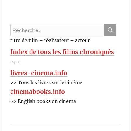
perdu
(1939)
de
Abel
Recherche
Gance
pour
RECHER
OK
titre de film – réalisateur – acteur
:
Index de tous les films chroniqués
(6382)
livres-cinema.info
>> Tous les livres sur le cinéma
cinemabooks.info
>> English books on cinema