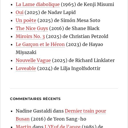
La Lame diabolique
(1965) de Kenji Misumi
Oui
(2025) de Nadav Lapid
Un poète
(2025) de Simón Mesa Soto
The Nice Guys
(2016) de Shane Black
Miroirs No. 3
(2025) de Christian Petzold
Le Garçon et le Héron
(2023) de Hayao
Miyazaki
Nouvelle Vague
(2025) de Richard Linklater
Loveable
(2024) de Lilja Ingolfsdottir
COMMENTAIRES RÉCENTS
Nadine Gastaldi
dans
Dernier train pour
Busan
(2016) de Yeon Sang-ho
Martin
dans
L’Œuf de l’ange
(1985) de