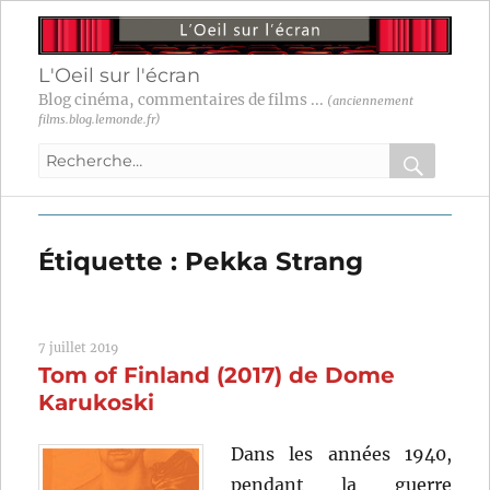
L'Oeil sur l'écran
Blog cinéma, commentaires de films ...
(anciennement
films.blog.lemonde.fr)
Recherche
pour
RECHER
OK
:
Étiquette :
Pekka Strang
7 juillet 2019
Tom of Finland (2017) de Dome
Karukoski
Dans les années 1940,
pendant la guerre