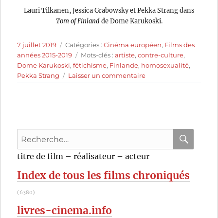
Lauri Tilkanen, Jessica Grabowsky et Pekka Strang dans
Tom of Finland
de Dome Karukoski.
Publié
Catégories
7 juillet 2019
Catégories :
Cinéma européen
,
Films des
le
Étiquettes
années 2015-2019
Mots-clés :
artiste
,
contre-culture
,
Dome Karukoski
,
fétichisme
,
Finlande
,
homosexualité
,
sur
Pekka Strang
Laisser un commentaire
Tom
of
Finland
(2017)
de
Recherche
Dome
Karukoski
pour
RECHER
OK
titre de film – réalisateur – acteur
:
Index de tous les films chroniqués
(6380)
livres-cinema.info