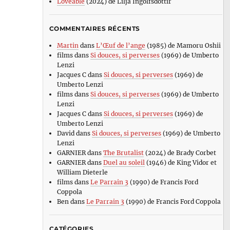
Loveable
(2024) de Lilja Ingolfsdottir
COMMENTAIRES RÉCENTS
Martin
dans
L’Œuf de l’ange
(1985) de Mamoru Oshii
films
dans
Si douces, si perverses
(1969) de Umberto
Lenzi
Jacques C
dans
Si douces, si perverses
(1969) de
Umberto Lenzi
films
dans
Si douces, si perverses
(1969) de Umberto
Lenzi
Jacques C
dans
Si douces, si perverses
(1969) de
Umberto Lenzi
David
dans
Si douces, si perverses
(1969) de Umberto
Lenzi
GARNIER
dans
The Brutalist
(2024) de Brady Corbet
GARNIER
dans
Duel au soleil
(1946) de King Vidor et
William Dieterle
films
dans
Le Parrain 3
(1990) de Francis Ford
Coppola
Ben
dans
Le Parrain 3
(1990) de Francis Ford Coppola
CATÉGORIES