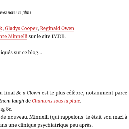
uvez noter ce film
)
k
,
Gladys Cooper
,
Reginald Owen
nte Minnelli
sur le site IMDB.
iqués sur ce blog…
u final
Be a Clown
est le plus célèbre, notamment parce
them laugh
de
Chantons sous la pluie
.
ng Sr.
de nouveau. Minnelli (qui rappelons-le était son mari à
dans une clinique psychiatrique peu après.