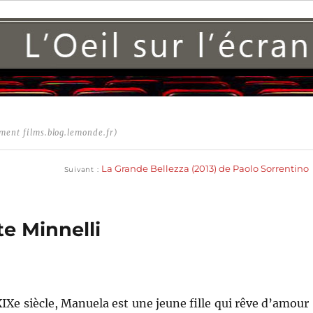
ment films.blog.lemonde.fr)
Publication
suivante :
La Grande Bellezza (2013) de Paolo Sorrentino
Suivant
te Minnelli
IXe siècle, Manuela est une jeune fille qui rêve d’amour