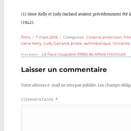
(1) Gene Kelly et Judy Garland avaient précédemment été l
(1942).
Auteur
Publié
Catégories
films
7 mars 2016
Catégories :
Cinéma américain
,
Fil
le
Gene Kelly
,
Judy Garland
,
pirate
,
saltimbanque
,
Vincente 
Publication
Le Faux Coupable (1956) de Alfred Hitchcock
Navigation
Précédent
précédente :
de
Laisser un commentaire
l’article
Votre adresse e-mail ne sera pas publiée.
Les champs obliga
COMMENTAIRE
*