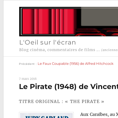
L'Oeil sur l'écran
Blog cinéma, commentaires de films ...
(ancienne
Publication
Navigation
précédente :
Le Faux Coupable (1956) de Alfred Hitchcock
Précédent
de
l’article
7 mars 2016
Le Pirate (1948) de Vincen
TITRE ORIGINAL : « THE PIRATE »
Aux Caraïbes, au X