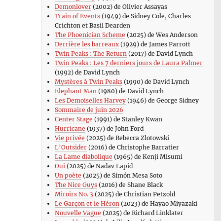
Demonlover
(2002) de Olivier Assayas
Train of Events
(1949) de Sidney Cole, Charles
Crichton et Basil Dearden
The Phoenician Scheme
(2025) de Wes Anderson
Derrière les barreaux
(1929) de James Parrott
Twin Peaks : The Return
(2017) de David Lynch
Twin Peaks : Les 7 derniers jours de Laura Palmer
(1992) de David Lynch
Mystères à Twin Peaks
(1990) de David Lynch
Elephant Man
(1980) de David Lynch
Les Demoiselles Harvey
(1946) de George Sidney
Sommaire de juin 2026
Center Stage
(1991) de Stanley Kwan
Hurricane
(1937) de John Ford
Vie privée
(2025) de Rebecca Zlotowski
L’Outsider
(2016) de Christophe Barratier
La Lame diabolique
(1965) de Kenji Misumi
Oui
(2025) de Nadav Lapid
Un poète
(2025) de Simón Mesa Soto
The Nice Guys
(2016) de Shane Black
Miroirs No. 3
(2025) de Christian Petzold
Le Garçon et le Héron
(2023) de Hayao Miyazaki
Nouvelle Vague
(2025) de Richard Linklater