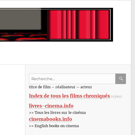
Recherche
pour
RECHE
OK
titre de film – réalisateur – acteur
:
Index de tous les films chroniqués
(6380)
livres-cinema.info
>> Tous les livres sur le cinéma
cinemabooks.info
>> English books on cinema