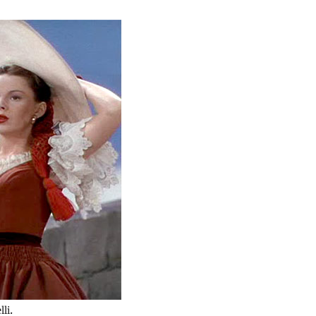
.
lli