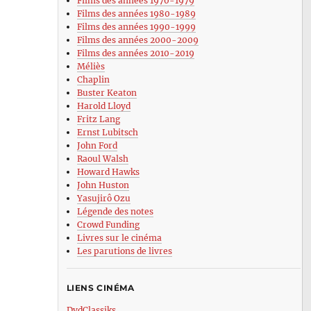
Films des années 1970-1979
Films des années 1980-1989
Films des années 1990-1999
Films des années 2000-2009
Films des années 2010-2019
Méliès
Chaplin
Buster Keaton
Harold Lloyd
Fritz Lang
Ernst Lubitsch
John Ford
Raoul Walsh
Howard Hawks
John Huston
Yasujirô Ozu
Légende des notes
Crowd Funding
Livres sur le cinéma
Les parutions de livres
LIENS CINÉMA
DvdClassiks