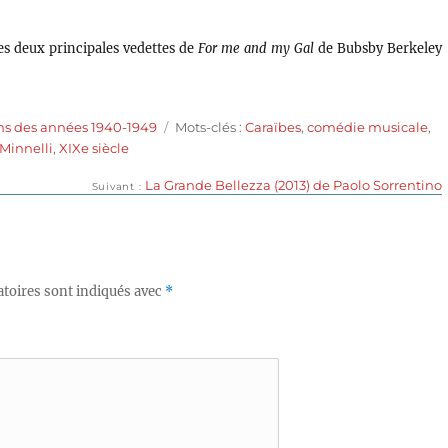
es deux principales vedettes de
For me and my Gal
de Bubsby Berkeley
Étiquettes
ms des années 1940-1949
Mots-clés :
Caraïbes
,
comédie musicale
,
Minnelli
,
XIXe siècle
Publication
La Grande Bellezza (2013) de Paolo Sorrentino
Suivant
suivante :
toires sont indiqués avec
*