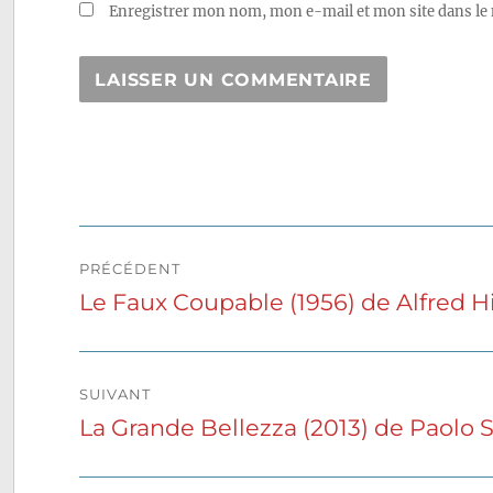
Enregistrer mon nom, mon e-mail et mon site dans le
Navigation
PRÉCÉDENT
de
Le Faux Coupable (1956) de Alfred 
Publication
précédente :
l’article
SUIVANT
La Grande Bellezza (2013) de Paolo 
Publication
suivante :