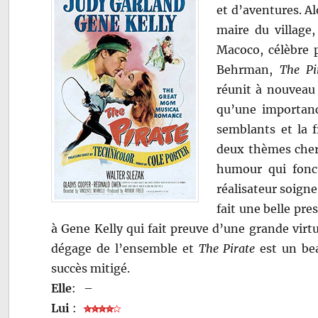
et d’aventures. A
maire du village,
Macoco, célèbre 
Behrman,
The Pi
réunit à nouveau
qu’une importanc
semblants et la 
deux thèmes chers
humour qui fonct
réalisateur soigne
fait une belle pr
à Gene Kelly qui fait preuve d’une grande virtuo
dégage de l’ensemble et
The Pirate
est un bea
succès mitigé.
Elle
:
–
Lui
: