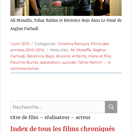
Ali Mosaffa, Tahar Rahim et Bérénice Bejo dans
Le Passé
de
Asghar Farhadi
Publié
Catégories
1 juin 2015
Catégories :
Cinéma français
,
Films des
le
Étiquettes
années 2010-2014
Mots-clés :
Ali Mosaffa
,
Asghar
Farhadi
,
Bérénice Bejo
,
divorce
,
enfants
,
mère et fille
,
Pauline Burlet
,
séparation
,
suicide
,
Tahar Rahim
4
sur
commentaires
Le
Passé
(2013)
de
Asghar
Recherche
Farhadi
pour
RECHER
OK
titre de film – réalisateur – acteur
:
Index de tous les films chroniqués