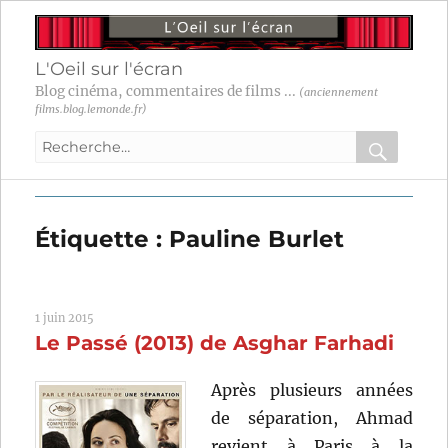
L'Oeil sur l'écran
Blog cinéma, commentaires de films ...
(anciennement
films.blog.lemonde.fr)
Recherche
pour
RECHER
OK
:
Étiquette :
Pauline Burlet
1 juin 2015
Le Passé (2013) de Asghar Farhadi
Après plusieurs années
de séparation, Ahmad
revient à Paris à la