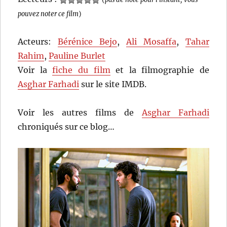
pouvez noter ce film
)
Acteurs:
Bérénice Bejo
,
Ali Mosaffa
,
Tahar
Rahim
,
Pauline Burlet
Voir la
fiche du film
et la filmographie de
Asghar Farhadi
sur le site IMDB.
Voir les autres films de
Asghar Farhadi
chroniqués sur ce blog…