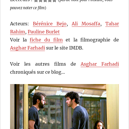
pouvez noter ce film
)
Acteurs:
Bérénice Bejo
,
Ali Mosaffa
,
Tahar
Rahim
,
Pauline Burlet
Voir la
fiche du film
et la filmographie de
Asghar Farhadi
sur le site IMDB.
Voir les autres films de
Asghar Farhadi
chroniqués sur ce blog…