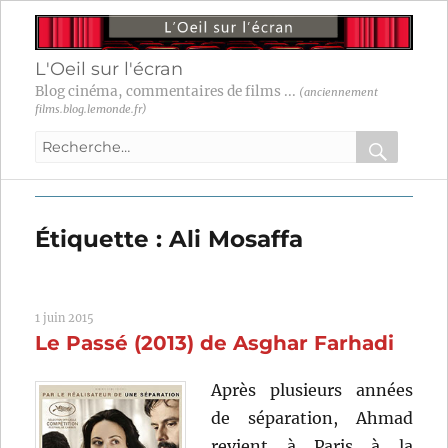
L'Oeil sur l'écran
Blog cinéma, commentaires de films ...
(anciennement
films.blog.lemonde.fr)
Recherche
pour
RECHER
OK
:
Étiquette :
Ali Mosaffa
1 juin 2015
Le Passé (2013) de Asghar Farhadi
Après plusieurs années
de séparation, Ahmad
revient à Paris à la