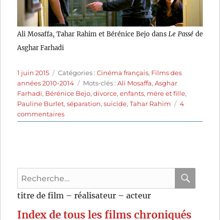
Ali Mosaffa, Tahar Rahim et Bérénice Bejo dans
Le Passé
de
Asghar Farhadi
Publié
Catégories
1 juin 2015
Catégories :
Cinéma français
,
Films des
le
Étiquettes
années 2010-2014
Mots-clés :
Ali Mosaffa
,
Asghar
Farhadi
,
Bérénice Bejo
,
divorce
,
enfants
,
mère et fille
,
Pauline Burlet
,
séparation
,
suicide
,
Tahar Rahim
4
sur
commentaires
Le
Passé
(2013)
de
Asghar
Recherche
Farhadi
pour
RECHER
OK
titre de film – réalisateur – acteur
:
Index de tous les films chroniqués