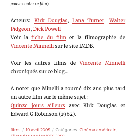
pouvez noter ce film
)
Acteurs:
Kirk Douglas
,
Lana Turner
,
Walter
Pidgeon
,
Dick Powell
Voir la
fiche du film
et la filmographie de
Vincente Minnelli
sur le site IMDB.
Voir les autres films de
Vincente Minnelli
chroniqués sur ce blog…
A noter que Minelli a tourné dix ans plus tard
un autre film sur le même sujet :
Quinze jours ailleurs
avec Kirk Douglas et
Edward G.Robinson (1962).
Auteur
Publié
Catégories
films
10 avril 2005
Catégories :
Cinéma américain
,
le