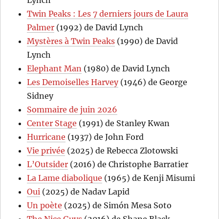
Twin Peaks : Les 7 derniers jours de Laura
Palmer
(1992) de David Lynch
Mystères à Twin Peaks
(1990) de David
Lynch
Elephant Man
(1980) de David Lynch
Les Demoiselles Harvey
(1946) de George
Sidney
Sommaire de juin 2026
Center Stage
(1991) de Stanley Kwan
Hurricane
(1937) de John Ford
Vie privée
(2025) de Rebecca Zlotowski
L’Outsider
(2016) de Christophe Barratier
La Lame diabolique
(1965) de Kenji Misumi
Oui
(2025) de Nadav Lapid
Un poète
(2025) de Simón Mesa Soto
The Nice Guys
(2016) de Shane Black