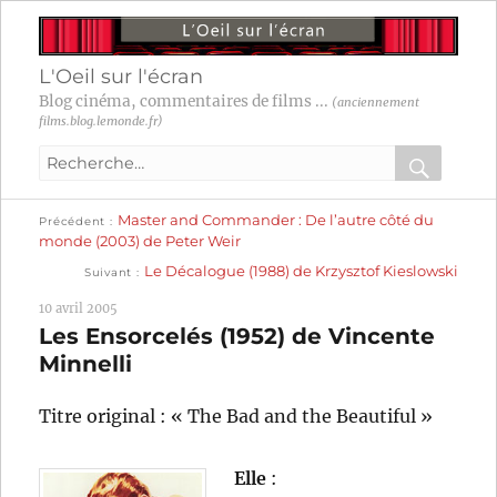
L'Oeil sur l'écran
Blog cinéma, commentaires de films ...
(anciennement
films.blog.lemonde.fr)
Recherche
pour
RECHER
OK
Publication
Navigation
Master and Commander : De l’autre côté du
:
Précédent
précédente :
monde (2003) de Peter Weir
Publication
de
Le Décalogue (1988) de Krzysztof Kieslowski
Suivant
suivante :
l’article
10 avril 2005
Les Ensorcelés (1952) de Vincente
Minnelli
Titre original : « The Bad and the Beautiful »
Elle
: