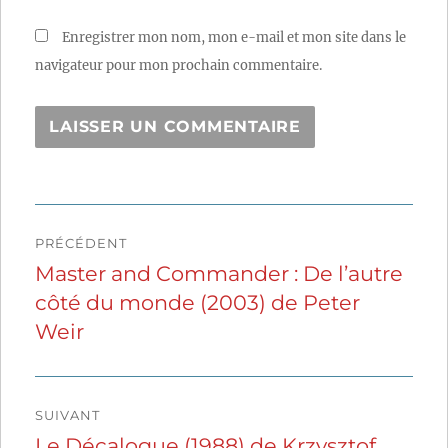
Enregistrer mon nom, mon e-mail et mon site dans le
navigateur pour mon prochain commentaire.
Navigation
PRÉCÉDENT
de
Master and Commander : De l’autre
Publication
côté du monde (2003) de Peter
précédente :
l’article
Weir
SUIVANT
Le Décalogue (1988) de Krzysztof
Publication