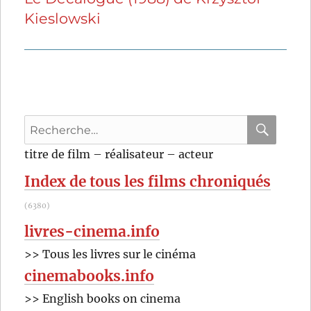
Kieslowski
suivante :
Recherche
pour
RECHER
OK
titre de film – réalisateur – acteur
:
Index de tous les films chroniqués
(6380)
livres-cinema.info
>> Tous les livres sur le cinéma
cinemabooks.info
>> English books on cinema