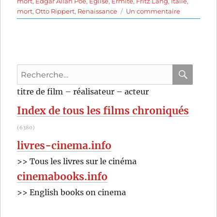
mort
,
Edgar Allan Poe
,
Eglise
,
Ermite
,
Fritz Lang
,
Italie
,
sur
mort
,
Otto Rippert
,
Renaissance
Un commentaire
La
Peste
à
Florence
(1919)
Recherche
de
Otto
pour
RECHER
OK
titre de film – réalisateur – acteur
Rippert
:
Index de tous les films chroniqués
(6380)
livres-cinema.info
>> Tous les livres sur le cinéma
cinemabooks.info
>> English books on cinema