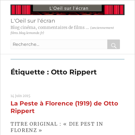
L'Oeil sur l'écran
Blog cinéma, commentaires de films ...
(anciennement
films.blog.lemonde.fr)
Recherche
pour
RECHER
OK
:
Étiquette :
Otto Rippert
14 juin 2015
La Peste à Florence (1919) de Otto
Rippert
TITRE ORIGINAL : « DIE PEST IN
FLORENZ »