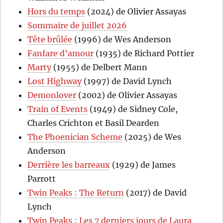
Hors du temps
(2024) de Olivier Assayas
Sommaire de juillet 2026
Tête brûlée
(1996) de Wes Anderson
Fanfare d’amour
(1935) de Richard Pottier
Marty
(1955) de Delbert Mann
Lost Highway
(1997) de David Lynch
Demonlover
(2002) de Olivier Assayas
Train of Events
(1949) de Sidney Cole,
Charles Crichton et Basil Dearden
The Phoenician Scheme
(2025) de Wes
Anderson
Derrière les barreaux
(1929) de James
Parrott
Twin Peaks : The Return
(2017) de David
Lynch
Twin Peaks : Les 7 derniers jours de Laura