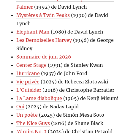
Palmer
(1992) de David Lynch
Mystères à Twin Peaks
(1990) de David
Lynch
Elephant Man
(1980) de David Lynch
Les Demoiselles Harvey
(1946) de George
Sidney
Sommaire de juin 2026
Center Stage
(1991) de Stanley Kwan
Hurricane
(1937) de John Ford
Vie privée
(2025) de Rebecca Zlotowski
L’Outsider
(2016) de Christophe Barratier
La Lame diabolique
(1965) de Kenji Misumi
Oui
(2025) de Nadav Lapid
Un poète
(2025) de Simón Mesa Soto
The Nice Guys
(2016) de Shane Black
Miroirs No. 3
(2025) de Christian Petzold