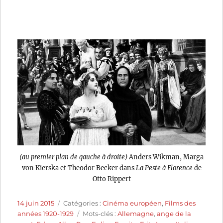
(au premier plan de gauche à droite)
Anders Wikman, Marga
von Kierska et Theodor Becker dans
La Peste à Florence
de
Otto Rippert
Publié
Catégories
14 juin 2015
Catégories :
Cinéma européen
,
Films des
le
Étiquettes
années 1920-1929
Mots-clés :
Allemagne
,
ange de la