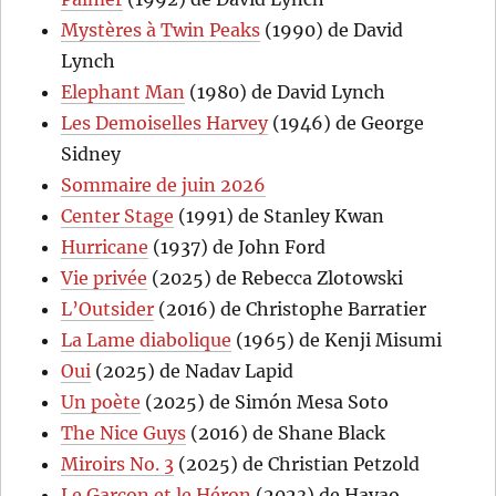
Mystères à Twin Peaks
(1990) de David
Lynch
Elephant Man
(1980) de David Lynch
Les Demoiselles Harvey
(1946) de George
Sidney
Sommaire de juin 2026
Center Stage
(1991) de Stanley Kwan
Hurricane
(1937) de John Ford
Vie privée
(2025) de Rebecca Zlotowski
L’Outsider
(2016) de Christophe Barratier
La Lame diabolique
(1965) de Kenji Misumi
Oui
(2025) de Nadav Lapid
Un poète
(2025) de Simón Mesa Soto
The Nice Guys
(2016) de Shane Black
Miroirs No. 3
(2025) de Christian Petzold
Le Garçon et le Héron
(2023) de Hayao