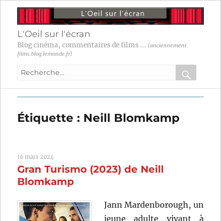
L'Oeil sur l'écran
Blog cinéma, commentaires de films ...
(anciennement
films.blog.lemonde.fr)
Recherche
pour
RECHER
OK
:
Étiquette :
Neill Blomkamp
16 mars 2024
Gran Turismo (2023) de Neill
Blomkamp
Jann Mardenborough, un
jeune adulte vivant à