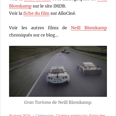
Blomkamp
sur le site IMDB.
Voir la
fiche du film
sur AlloCiné.
Voir les autres films de
Neill Blomkamp
chroniqués sur ce blog…
Gran Turismo
de Neill Blomkamp.
Publié
Catégories
16 mars 2024
Catégories :
Cinéma américain
,
Films des