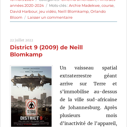
le
Étiquettes
années 2020-2024
Mots-clés :
Archie Madekwe
,
course
,
David Harbour
,
jeu vidéo
,
Neill Blomkamp
,
Orlando
sur
Bloom
Laisser un commentaire
Gran
Turismo
(2023)
22 juillet 2022
de
District 9 (2009) de Neill
Neill
Blomkamp
Blomkamp
Un vaisseau spatial
extraterrestre géant
arrive sur Terre et
s’immobilise au-dessus
de la ville sud-africaine
de Johannesburg. Après
plusieurs mois
d’inactivité de l’appareil,