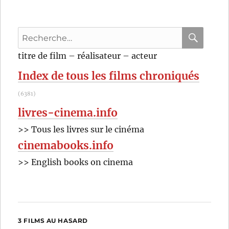
(2009)
de
Neill
Recherche
Blomka
pour
RECHER
OK
titre de film – réalisateur – acteur
:
Index de tous les films chroniqués
(6381)
livres-cinema.info
>> Tous les livres sur le cinéma
cinemabooks.info
>> English books on cinema
3 FILMS AU HASARD