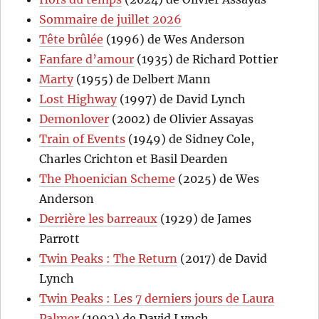
Sommaire de juillet 2026
Tête brûlée
(1996) de Wes Anderson
Fanfare d’amour
(1935) de Richard Pottier
Marty
(1955) de Delbert Mann
Lost Highway
(1997) de David Lynch
Demonlover
(2002) de Olivier Assayas
Train of Events
(1949) de Sidney Cole,
Charles Crichton et Basil Dearden
The Phoenician Scheme
(2025) de Wes
Anderson
Derrière les barreaux
(1929) de James
Parrott
Twin Peaks : The Return
(2017) de David
Lynch
Twin Peaks : Les 7 derniers jours de Laura
Palmer
(1992) de David Lynch