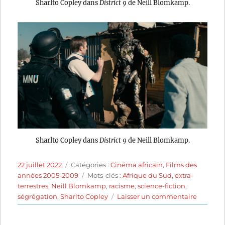
Sharlto Copley dans
District 9
de Neill Blomkamp.
Sharlto Copley dans
District 9
de Neill Blomkamp.
Publié
Catégories
22 juillet 2022
Catégories :
Cinéma africain
,
Films des
le
Étiquettes
années 2005-2009
Mots-clés :
Afrique du Sud
,
extra-
terrestres
,
Neill Blomkamp
,
racisme
,
science-fiction
,
sur
ségrégation
,
Sharlto Copley
Laisser un commentaire
District
9