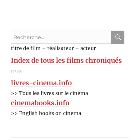
Les
chaussons
rouges
(1948)
de
Recherche
Michael
Powell
pour
RECHER
OK
titre de film – réalisateur – acteur
et
:
Emeric
Index de tous les films chroniqués
Pressburger
(6380)
livres-cinema.info
>> Tous les livres sur le cinéma
cinemabooks.info
>> English books on cinema