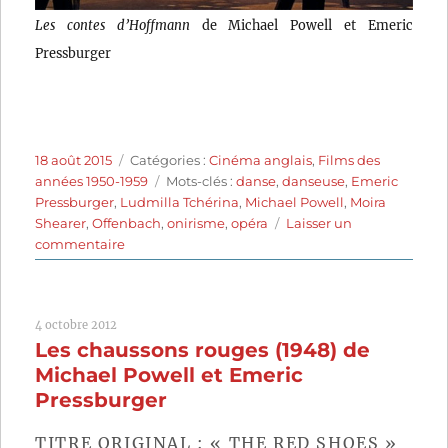
Les contes d’Hoffmann
de Michael Powell et Emeric
Pressburger
Publié
Catégories
18 août 2015
Catégories :
Cinéma anglais
,
Films des
le
Étiquettes
années 1950-1959
Mots-clés :
danse
,
danseuse
,
Emeric
Pressburger
,
Ludmilla Tchérina
,
Michael Powell
,
Moira
Shearer
,
Offenbach
,
onirisme
,
opéra
Laisser un
sur
commentaire
Les
Contes
d’Hoffmann
4 octobre 2012
(1951)
Les chaussons rouges (1948) de
de
Michael
Michael Powell et Emeric
Powell
Pressburger
et
Emeric
TITRE ORIGINAL : « THE RED SHOES »