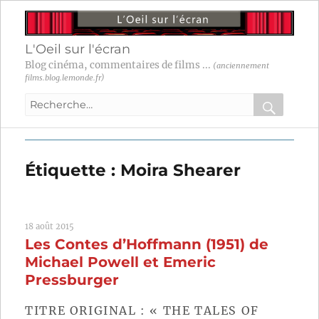
L'Oeil sur l'écran
Blog cinéma, commentaires de films ...
(anciennement
films.blog.lemonde.fr)
Recherche
pour
RECHER
OK
:
Étiquette :
Moira Shearer
18 août 2015
Les Contes d’Hoffmann (1951) de
Michael Powell et Emeric
Pressburger
TITRE ORIGINAL : « THE TALES OF