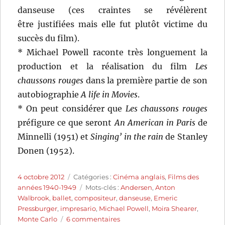
danseuse (ces craintes se révélèrent
être justifiées mais elle fut plutôt victime du
succès du film).
* Michael Powell raconte très longuement la
production et la réalisation du film
Les
chaussons rouges
dans la première partie de son
autobiographie
A life in Movies
.
* On peut considérer que
Les chaussons rouges
préfigure ce que seront
An American in Paris
de
Minnelli (1951) et
Singing’ in the rain
de Stanley
Donen (1952).
Publié
Catégories
4 octobre 2012
Catégories :
Cinéma anglais
,
Films des
le
Étiquettes
années 1940-1949
Mots-clés :
Andersen
,
Anton
Walbrook
,
ballet
,
compositeur
,
danseuse
,
Emeric
Pressburger
,
impresario
,
Michael Powell
,
Moira Shearer
,
sur
Monte Carlo
6 commentaires