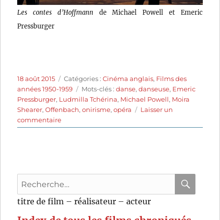
Les contes d’Hoffmann
de Michael Powell et Emeric
Pressburger
Publié
Catégories
18 août 2015
Catégories :
Cinéma anglais
,
Films des
le
Étiquettes
années 1950-1959
Mots-clés :
danse
,
danseuse
,
Emeric
Pressburger
,
Ludmilla Tchérina
,
Michael Powell
,
Moira
Shearer
,
Offenbach
,
onirisme
,
opéra
Laisser un
sur
commentaire
Les
Contes
d’Hoffmann
(1951)
de
Recherche
Michael
Powell
pour
RECHER
OK
titre de film – réalisateur – acteur
et
:
Emeric