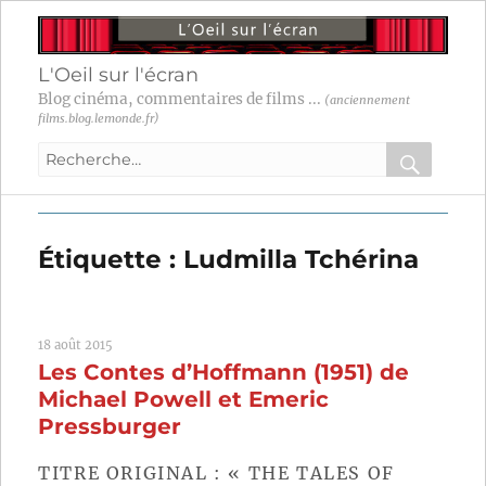
L'Oeil sur l'écran
Blog cinéma, commentaires de films ...
(anciennement
films.blog.lemonde.fr)
Recherche
pour
RECHER
OK
:
Étiquette :
Ludmilla Tchérina
18 août 2015
Les Contes d’Hoffmann (1951) de
Michael Powell et Emeric
Pressburger
TITRE ORIGINAL : « THE TALES OF