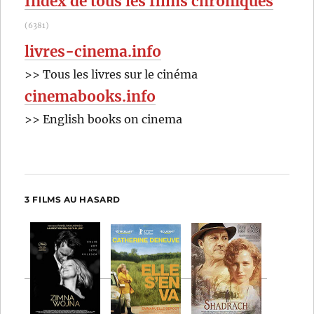
Index de tous les films chroniqués
Pressburger
(6381)
livres-cinema.info
>> Tous les livres sur le cinéma
cinemabooks.info
>> English books on cinema
3 FILMS AU HASARD