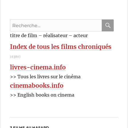
rouges
(1948)
de
Recherche
Michael
Powell
pour
RECHER
OK
titre de film – réalisateur – acteur
et
:
Emeric
Index de tous les films chroniqués
Pressburger
(6380)
livres-cinema.info
>> Tous les livres sur le cinéma
cinemabooks.info
>> English books on cinema
3 FILMS AU HASARD