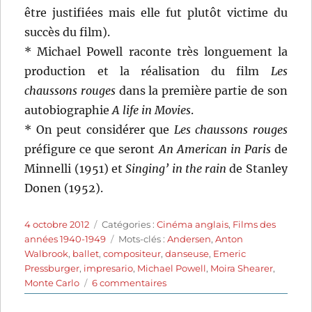
être justifiées mais elle fut plutôt victime du
succès du film).
* Michael Powell raconte très longuement la
production et la réalisation du film
Les
chaussons rouges
dans la première partie de son
autobiographie
A life in Movies
.
* On peut considérer que
Les chaussons rouges
préfigure ce que seront
An American in Paris
de
Minnelli (1951) et
Singing’ in the rain
de Stanley
Donen (1952).
Publié
Catégories
4 octobre 2012
Catégories :
Cinéma anglais
,
Films des
le
Étiquettes
années 1940-1949
Mots-clés :
Andersen
,
Anton
Walbrook
,
ballet
,
compositeur
,
danseuse
,
Emeric
Pressburger
,
impresario
,
Michael Powell
,
Moira Shearer
,
sur
Monte Carlo
6 commentaires
Les
chaussons