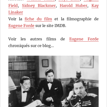
Field
,
Sidney Blackmer
,
Harold Huber
,
Kay
Linaker
Voir la
fiche du film
et la filmographie de
Eugene Forde
sur le site IMDB.
Voir les autres films de
Eugene Forde
chroniqués sur ce blog…