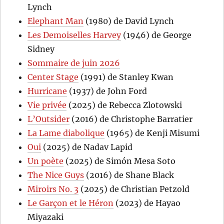
Lynch
Elephant Man
(1980) de David Lynch
Les Demoiselles Harvey
(1946) de George
Sidney
Sommaire de juin 2026
Center Stage
(1991) de Stanley Kwan
Hurricane
(1937) de John Ford
Vie privée
(2025) de Rebecca Zlotowski
L’Outsider
(2016) de Christophe Barratier
La Lame diabolique
(1965) de Kenji Misumi
Oui
(2025) de Nadav Lapid
Un poète
(2025) de Simón Mesa Soto
The Nice Guys
(2016) de Shane Black
Miroirs No. 3
(2025) de Christian Petzold
Le Garçon et le Héron
(2023) de Hayao
Miyazaki