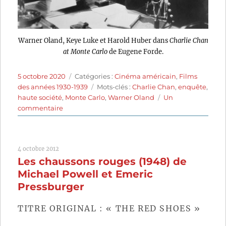
Warner Oland, Keye Luke et Harold Huber dans
Charlie Chan
at Monte Carlo
de Eugene Forde.
Publié
Catégories
5 octobre 2020
Catégories :
Cinéma américain
,
Films
le
Étiquettes
des années 1930-1939
Mots-clés :
Charlie Chan
,
enquête
,
haute société
,
Monte Carlo
,
Warner Oland
Un
sur
commentaire
Charlie
Chan
at
4 octobre 2012
Monte
Les chaussons rouges (1948) de
Carlo
(1937)
Michael Powell et Emeric
de
Pressburger
Eugene
Forde
TITRE ORIGINAL : « THE RED SHOES »