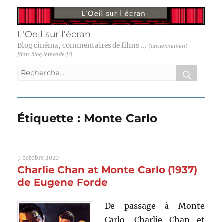
L'Oeil sur l'écran
Blog cinéma, commentaires de films ...
(anciennement
films.blog.lemonde.fr)
Recherche
pour
RECHER
OK
:
Étiquette :
Monte Carlo
5 octobre 2020
Charlie Chan at Monte Carlo (1937)
de Eugene Forde
De passage à Monte
Carlo, Charlie Chan et