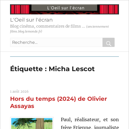
L'Oeil sur l'écran
Blog cinéma, commentaires de films ...
(anciennement
films.blog.lemonde.fr)
Recherche
pour
RECHER
OK
:
Étiquette :
Micha Lescot
1 août 2026
Hors du temps (2024) de Olivier
Assayas
Paul, réalisateur, et son
frère Etienne, journaliste