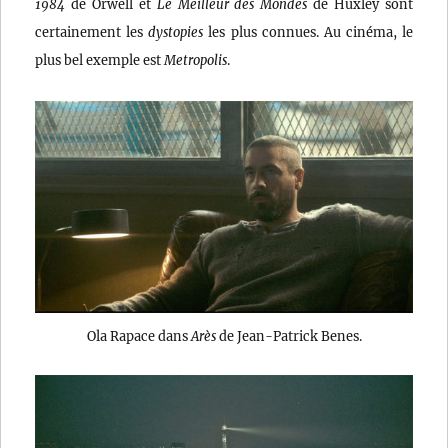
1984
de Orwell et
Le Meilleur des Mondes
de Huxley sont
certainement les
dystopies
les plus connues. Au cinéma, le
plus bel exemple est
Metropolis
.
Ola Rapace dans
Arès
de Jean-Patrick Benes.