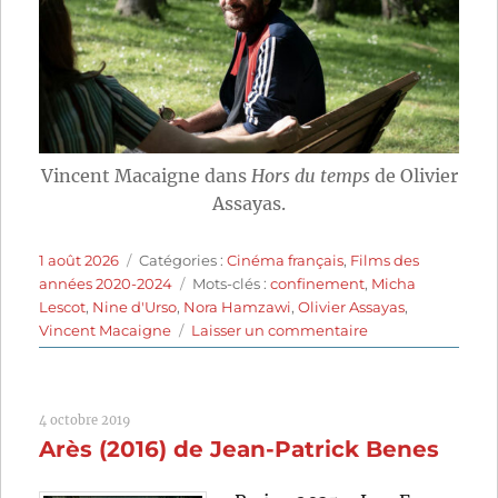
Vincent Macaigne dans
Hors du temps
de Olivier
Assayas.
Publié
Catégories
1 août 2026
Catégories :
Cinéma français
,
Films des
le
Étiquettes
années 2020-2024
Mots-clés :
confinement
,
Micha
Lescot
,
Nine d'Urso
,
Nora Hamzawi
,
Olivier Assayas
,
sur
Vincent Macaigne
Laisser un commentaire
Hors
du
temps
4 octobre 2019
(2024)
Arès (2016) de Jean-Patrick Benes
de
Olivier
Assayas