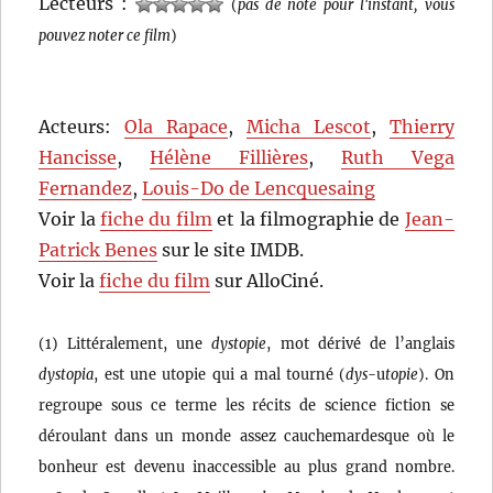
Lecteurs :
(
pas de note pour l'instant, vous
pouvez noter ce film
)
Acteurs:
Ola Rapace
,
Micha Lescot
,
Thierry
Hancisse
,
Hélène Fillières
,
Ruth Vega
Fernandez
,
Louis-Do de Lencquesaing
Voir la
fiche du film
et la filmographie de
Jean-
Patrick Benes
sur le site IMDB.
Voir la
fiche du film
sur AlloCiné.
(1) Littéralement, une
dystopie
, mot dérivé de l’anglais
dystopia
, est une utopie qui a mal tourné (
dys
-u
topie
). On
regroupe sous ce terme les récits de science fiction se
déroulant dans un monde assez cauchemardesque où le
bonheur est devenu inaccessible au plus grand nombre.