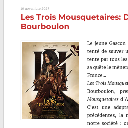
de
10 novembre 2023
Martin
Les Trois Mousquetaires: 
Bourboulon
Bourboulon
Le jeune Gascon 
tenté de sauver u
tente par tous le
sa quête le mènera
France…
Les Trois Mousquet
Bourboulon, pr
Mousquetaires
d’A
C’est une adapta
précédentes, la 
notre société : o