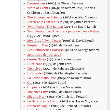
Demonlover
(2002) de Olivier Assayas
Train of Events
(1949) de Sidney Cole, Charles
Crichton et Basil Dearden
The Phoenician Scheme
(2025) de Wes Anderson
Derrière les barreaux
(1929) de James Parrott
Twin Peaks : The Return
(2017) de David Lynch
Twin Peaks : Les 7 derniers jours de Laura Palmer
(1992) de David Lynch
Mystères à Twin Peaks
(1990) de David Lynch
Elephant Man
(1980) de David Lynch
Les Demoiselles Harvey
(1946) de George Sidney
Sommaire de juin 2026
Center Stage
(1991) de Stanley Kwan
Hurricane
(1937) de John Ford
Vie privée
(2025) de Rebecca Zlotowski
L’Outsider
(2016) de Christophe Barratier
La Lame diabolique
(1965) de Kenji Misumi
Oui
(2025) de Nadav Lapid
Un poète
(2025) de Simón Mesa Soto
The Nice Guys
(2016) de Shane Black
Miroirs No. 3
(2025) de Christian Petzold
Le Garçon et le Héron
(2023) de Hayao Miyazaki
Nouvelle Vague
(2025) de Richard Linklater