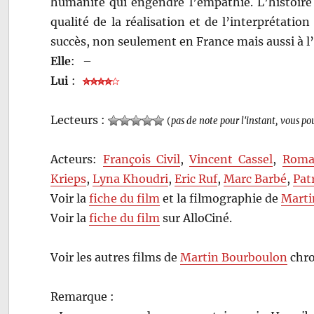
humanité qui engendre l’empathie. L’histoire 
qualité de la réalisation et de l’interprétatio
succès, non seulement en France mais aussi à l’
Elle
:
–
Lui
:
Lecteurs :
(
pas de note pour l'instant, vous po
Acteurs:
François Civil
,
Vincent Cassel
,
Roma
Krieps
,
Lyna Khoudri
,
Eric Ruf
,
Marc Barbé
,
Pat
Voir la
fiche du film
et la filmographie de
Marti
Voir la
fiche du film
sur AlloCiné.
Voir les autres films de
Martin Bourboulon
chro
Remarque :