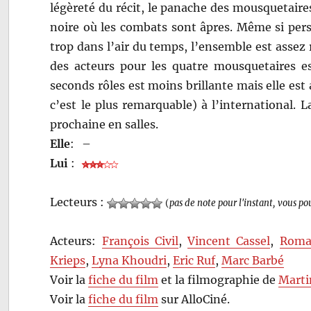
légèreté du récit, le panache des mousquetaires 
noire où les combats sont âpres. Même si per
trop dans l’air du temps, l’ensemble est assez 
des acteurs pour les quatre mousquetaires est
seconds rôles est moins brillante mais elle est
c’est le plus remarquable) à l’international. 
prochaine en salles.
Elle
:
–
Lui
:
Lecteurs :
(
pas de note pour l'instant, vous po
Acteurs:
François Civil
,
Vincent Cassel
,
Roma
Krieps
,
Lyna Khoudri
,
Eric Ruf
,
Marc Barbé
Voir la
fiche du film
et la filmographie de
Marti
Voir la
fiche du film
sur AlloCiné.