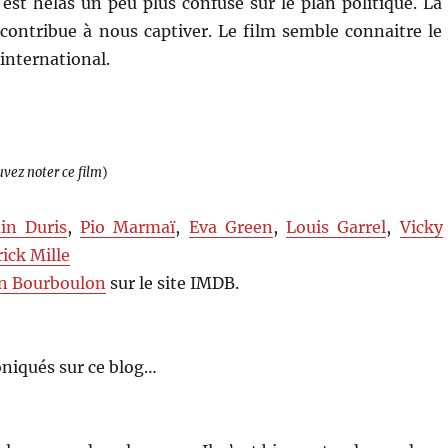
est hélas un peu plus confuse sur le plan politique. La
n contribue à nous captiver. Le film semble connaitre le
international.
uvez noter ce film
)
in Duris
,
Pio Marmaï
,
Eva Green
,
Louis Garrel
,
Vicky
rick Mille
n Bourboulon
sur le site IMDB.
niqués sur ce blog…