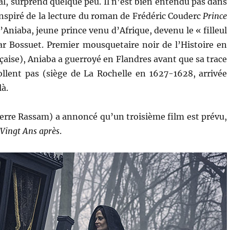
l, surprend quelque peu. Il n’est bien entendu pas dans
nspiré de la lecture du roman de Frédéric Couderc
Prince
d’Aniaba, jeune prince venu d’Afrique, devenu le « filleul
r Bossuet. Premier mousquetaire noir de l’Histoire en
nçaise), Aniaba a guerroyé en Flandres avant que sa trace
collent pas (siège de La Rochelle en 1627-1628, arrivée
là.
ierre Rassam) a annoncé qu’un troisième film est prévu,
n
Vingt Ans après
.