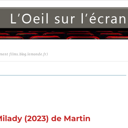
ment films.blog.lemonde.fr)
ilady (2023) de Martin