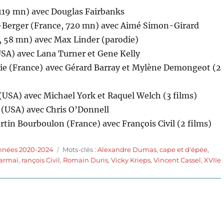
119 mn) avec Douglas Fairbanks
Berger (France, 720 mn) avec Aimé Simon-Girard
 58 mn) avec Max Linder (parodie)
SA) avec Lana Turner et Gene Kelly
ie (France) avec Gérard Barray et Mylène Demongeot (2
(USA) avec Michael York et Raquel Welch (3 films)
(USA) avec Chris O’Donnell
tin Bourboulon (France) avec François Civil (2 films)
Étiquettes
années 2020-2024
Mots-clés :
Alexandre Dumas
,
cape et d'épée
,
armaï
,
rançois Civil
,
Romain Duris
,
Vicky Krieps
,
Vincent Cassel
,
XVIIe