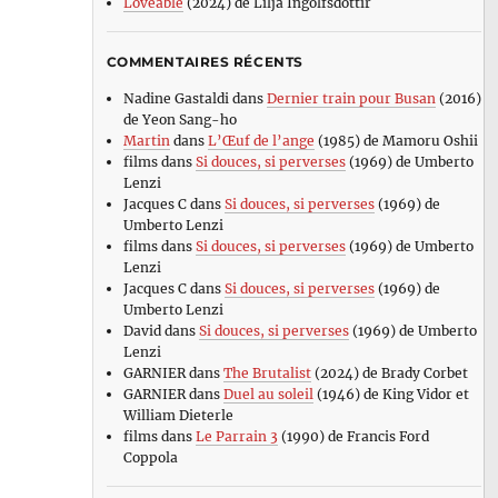
Loveable
(2024) de Lilja Ingolfsdottir
COMMENTAIRES RÉCENTS
Nadine Gastaldi
dans
Dernier train pour Busan
(2016)
de Yeon Sang-ho
Martin
dans
L’Œuf de l’ange
(1985) de Mamoru Oshii
films
dans
Si douces, si perverses
(1969) de Umberto
Lenzi
Jacques C
dans
Si douces, si perverses
(1969) de
Umberto Lenzi
films
dans
Si douces, si perverses
(1969) de Umberto
Lenzi
Jacques C
dans
Si douces, si perverses
(1969) de
Umberto Lenzi
David
dans
Si douces, si perverses
(1969) de Umberto
Lenzi
GARNIER
dans
The Brutalist
(2024) de Brady Corbet
GARNIER
dans
Duel au soleil
(1946) de King Vidor et
William Dieterle
films
dans
Le Parrain 3
(1990) de Francis Ford
Coppola