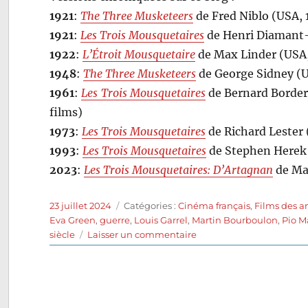
1921
:
The Three Musketeers
de Fred Niblo (USA, 
1921
:
Les Trois Mousquetaires
de Henri Diamant-
1922
:
L’Étroit Mousquetaire
de Max Linder (USA,
1948
:
The Three Musketeers
de George Sidney (U
1961
:
Les Trois Mousquetaires
de Bernard Border
films)
1973
:
Les Trois Mousquetaires
de Richard Lester 
1993
:
Les Trois Mousquetaires
de Stephen Herek 
2023
:
Les Trois Mousquetaires: D’Artagnan
de Mar
Publié
Catégories
23 juillet 2024
Catégories :
Cinéma français
,
Films des 
le
Eva Green
,
guerre
,
Louis Garrel
,
Martin Bourboulon
,
Pio M
sur
siècle
Laisser un commentaire
Les
Trois
Mousquetaires:
Milady
(2023)