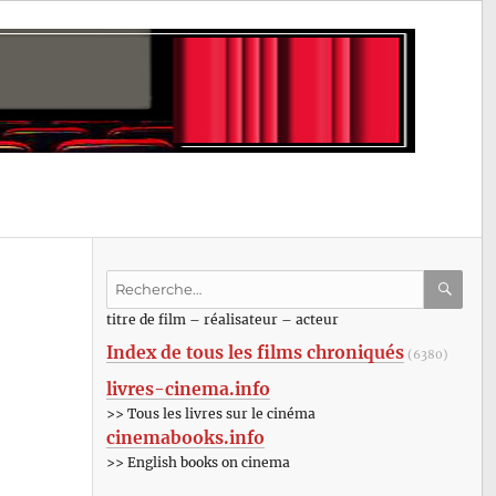
Recherche
pour
RECHE
OK
titre de film – réalisateur – acteur
:
Index de tous les films chroniqués
(6380)
livres-cinema.info
>> Tous les livres sur le cinéma
cinemabooks.info
>> English books on cinema