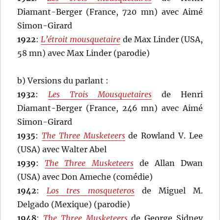
Diamant-Berger (France, 720 mn) avec Aimé
Simon-Girard
1922
:
L’étroit mousquetaire
de Max Linder (USA,
58 mn) avec Max Linder (parodie)
b) Versions du parlant :
1932
:
Les Trois Mousquetaires
de Henri
Diamant-Berger (France, 246 mn) avec Aimé
Simon-Girard
1935
:
The Three Musketeers
de Rowland V. Lee
(USA) avec Walter Abel
1939
:
The Three Musketeers
de Allan Dwan
(USA) avec Don Ameche (comédie)
1942
:
Los tres mosqueteros
de Miguel M.
Delgado (Mexique) (parodie)
1948
:
The Three Musketeers
de George Sidney