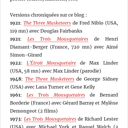
Versions chroniquées sur ce blog :
1921
:
The Three Musketeers
de Fred Niblo (USA,
119 mn) avec Douglas Fairbanks
1921
:
Les Trois Mousquetaires
de Henri
Diamant-Berger (France, 720 mn) avec Aimé
Simon-Girard
1922
:
L’Étroit Mousquetaire
de Max Linder
(USA, 58 mn) avec Max Linder (parodie)
1948
:
The Three Musketeers
de George Sidney
(USA) avec Lana Turner et Gene Kelly
1961
:
Les Trois Mousquetaires
de Bernard
Borderie (France) avec Gérard Barray et Mylène
Demongeot (2 films)
1973
:
Les Trois Mousquetaires
de Richard Lester
(USA) avec Michael York et Raquel Welch (3