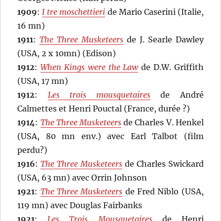
1909
:
I tre moschettieri
de Mario Caserini (Italie,
16 mn)
1911
:
The Three Musketeers
de J. Searle Dawley
(USA, 2 x 10mn) (Edison)
1912
:
When Kings were the Law
de D.W. Griffith
(USA, 17 mn)
1912
:
Les trois mousquetaires
de André
Calmettes et Henri Pouctal (France, durée ?)
1914
:
The Three Musketeers
de Charles V. Henkel
(USA, 80 mn env.) avec Earl Talbot (film
perdu?)
1916
:
The Three Musketeers
de Charles Swickard
(USA, 63 mn) avec Orrin Johnson
1921
:
The Three Musketeers
de Fred Niblo (USA,
119 mn) avec Douglas Fairbanks
1921
:
Les Trois Mousquetaires
de Henri