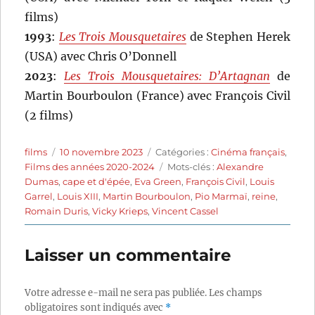
films)
1993
:
Les Trois Mousquetaires
de Stephen Herek
(USA) avec Chris O’Donnell
2023
:
Les Trois Mousquetaires: D’Artagnan
de
Martin Bourboulon (France) avec François Civil
(2 films)
Auteur
Publié
Catégories
films
10 novembre 2023
Catégories :
Cinéma français
,
le
Étiquettes
Films des années 2020-2024
Mots-clés :
Alexandre
Dumas
,
cape et d'épée
,
Eva Green
,
François Civil
,
Louis
Garrel
,
Louis XIII
,
Martin Bourboulon
,
Pio Marmaï
,
reine
,
Romain Duris
,
Vicky Krieps
,
Vincent Cassel
Laisser un commentaire
Votre adresse e-mail ne sera pas publiée.
Les champs
obligatoires sont indiqués avec
*