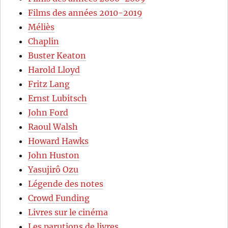
Films des années 2010-2019
Méliès
Chaplin
Buster Keaton
Harold Lloyd
Fritz Lang
Ernst Lubitsch
John Ford
Raoul Walsh
Howard Hawks
John Huston
Yasujirô Ozu
Légende des notes
Crowd Funding
Livres sur le cinéma
Les parutions de livres