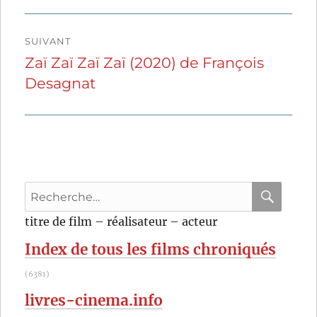
SUIVANT
Zaï Zaï Zaï Zaï (2020) de François
Publication
Desagnat
suivante :
Recherche
pour
RECHER
OK
titre de film – réalisateur – acteur
:
Index de tous les films chroniqués
(6381)
livres-cinema.info