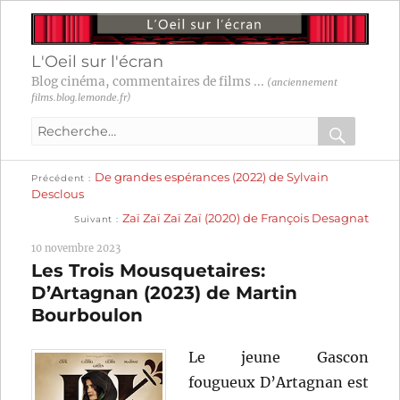
L'Oeil sur l'écran
Blog cinéma, commentaires de films ...
(anciennement
films.blog.lemonde.fr)
Recherche
pour
RECHER
OK
Publication
Navigation
De grandes espérances (2022) de Sylvain
:
Précédent
précédente :
Desclous
Publication
de
Zaï Zaï Zaï Zaï (2020) de François Desagnat
Suivant
suivante :
l’article
10 novembre 2023
Les Trois Mousquetaires:
D’Artagnan (2023) de Martin
Bourboulon
Le jeune Gascon
fougueux D’Artagnan est