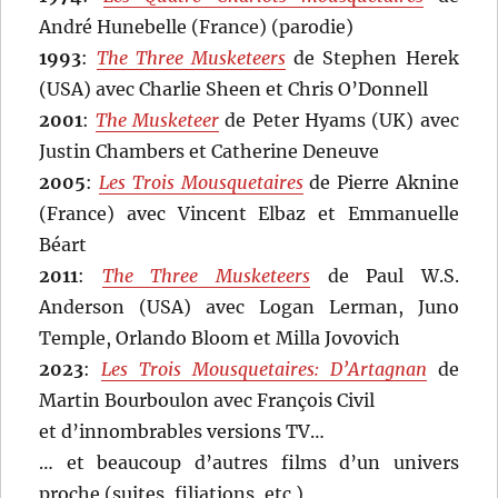
André Hunebelle (France) (parodie)
1993
:
The Three Musketeers
de Stephen Herek
(USA) avec Charlie Sheen et Chris O’Donnell
2001
:
The Musketeer
de Peter Hyams (UK) avec
Justin Chambers et Catherine Deneuve
2005
:
Les Trois Mousquetaires
de Pierre Aknine
(France) avec Vincent Elbaz et Emmanuelle
Béart
2011
:
The Three Musketeers
de Paul W.S.
Anderson (USA) avec Logan Lerman, Juno
Temple, Orlando Bloom et Milla Jovovich
2023
:
Les Trois Mousquetaires: D’Artagnan
de
Martin Bourboulon avec François Civil
et d’innombrables versions TV…
… et beaucoup d’autres films d’un univers
proche (suites, filiations, etc.)