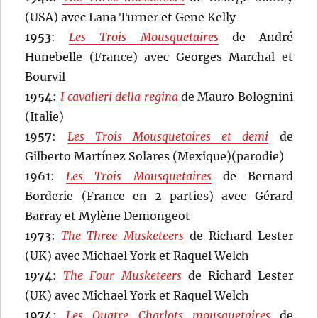
(USA) avec Lana Turner et Gene Kelly
1953
:
Les Trois Mousquetaires
de André
Hunebelle (France) avec Georges Marchal et
Bourvil
1954
:
I cavalieri della regina
de Mauro Bolognini
(Italie)
1957
:
Les Trois Mousquetaires et demi
de
Gilberto Martínez Solares (Mexique)(parodie)
1961
:
Les Trois Mousquetaires
de Bernard
Borderie (France en 2 parties) avec Gérard
Barray et Mylène Demongeot
1973
:
The Three Musketeers
de Richard Lester
(UK) avec Michael York et Raquel Welch
1974
:
The Four Musketeers
de Richard Lester
(UK) avec Michael York et Raquel Welch
1974
:
Les Quatre Charlots mousquetaires
de