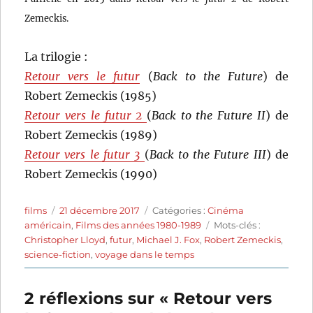
Zemeckis.
La trilogie :
Retour vers le futur
(
Back to the Future
) de
Robert Zemeckis (1985)
Retour vers le futur 2
(
Back to the Future II
) de
Robert Zemeckis (1989)
Retour vers le futur 3
(
Back to the Future III
) de
Robert Zemeckis (1990)
Auteur
Publié
Catégories
films
21 décembre 2017
Catégories :
Cinéma
le
Étiquettes
américain
,
Films des années 1980-1989
Mots-clés :
Christopher Lloyd
,
futur
,
Michael J. Fox
,
Robert Zemeckis
,
science-fiction
,
voyage dans le temps
2 réflexions sur « Retour vers