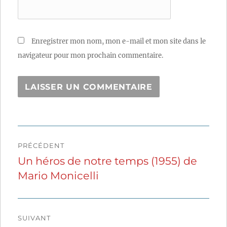
Enregistrer mon nom, mon e-mail et mon site dans le
navigateur pour mon prochain commentaire.
Navigation
PRÉCÉDENT
de
Un héros de notre temps (1955) de
Publication
Mario Monicelli
précédente :
l’article
SUIVANT