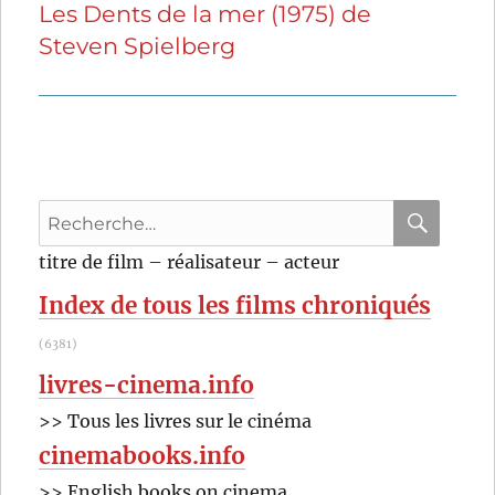
Les Dents de la mer (1975) de
Publication
Steven Spielberg
suivante :
Recherche
pour
RECHER
OK
titre de film – réalisateur – acteur
:
Index de tous les films chroniqués
(6381)
livres-cinema.info
>> Tous les livres sur le cinéma
cinemabooks.info
>> English books on cinema