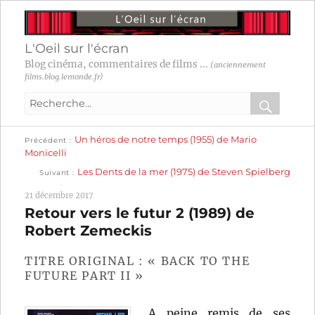
L'Oeil sur l'écran
Blog cinéma, commentaires de films ...
(anciennement
films.blog.lemonde.fr)
Recherche
pour
RECHER
OK
Publication
Navigation
Un héros de notre temps (1955) de Mario
:
Précédent
précédente :
Monicelli
Publication
de
Les Dents de la mer (1975) de Steven Spielberg
Suivant
suivante :
l’article
21 décembre 2017
Retour vers le futur 2 (1989) de
Robert Zemeckis
TITRE ORIGINAL : « BACK TO THE
FUTURE PART II »
A peine remis de ses