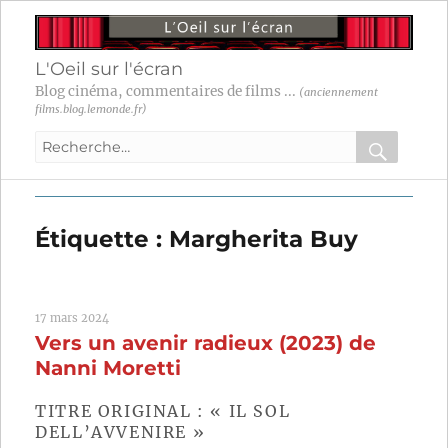
L'Oeil sur l'écran
Blog cinéma, commentaires de films ...
(anciennement
films.blog.lemonde.fr)
Recherche
pour
RECHER
OK
:
Étiquette :
Margherita Buy
17 mars 2024
Vers un avenir radieux (2023) de
Nanni Moretti
TITRE ORIGINAL : « IL SOL
DELL’AVVENIRE »