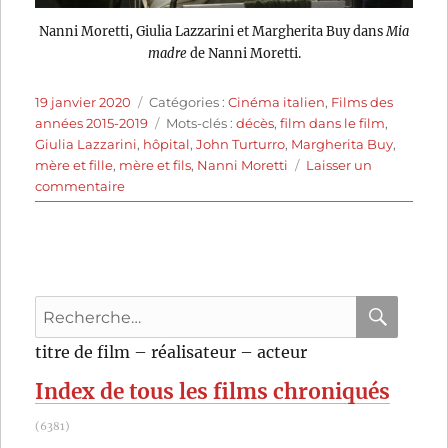
Nanni Moretti, Giulia Lazzarini et Margherita Buy dans
Mia
madre
de Nanni Moretti.
Publié
Catégories
19 janvier 2020
Catégories :
Cinéma italien
,
Films des
le
Étiquettes
années 2015-2019
Mots-clés :
décès
,
film dans le film
,
Giulia Lazzarini
,
hôpital
,
John Turturro
,
Margherita Buy
,
mère et fille
,
mère et fils
,
Nanni Moretti
Laisser un
sur
commentaire
Mia
madre
(2015)
de
Nanni
Recherche
Moretti
pour
RECHER
OK
titre de film – réalisateur – acteur
:
Index de tous les films chroniqués
(6381)