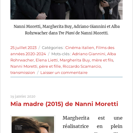
Nanni Moretti, Margherita Buy, Adriano Giannini et Alba
Rohrwacher dans
Tre Piani
de Nanni Moretti.
Publié
Catégories
25 juillet 2023
Catégories :
Cinéma italien
,
Films des
le
Étiquettes
années 2020-2024
Mots-clés :
Adriano Giannini
,
Alba
Rohrwacher
,
Elena Lietti
,
Margherita Buy
,
mère et fils
,
Nanni Moretti
,
père et fille
,
Riccardo Scamarcio
,
sur
transmission
Laisser un commentaire
Tre
Piani
(2021)
19 janvier 2020
de
Mia madre (2015) de Nanni Moretti
Nanni
Moretti
Margherita est une
réalisatrice en plein