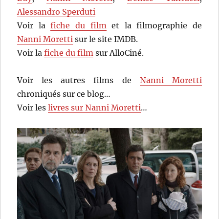
Alessandro Sperduti
Voir la
fiche du film
et la filmographie de
Nanni Moretti
sur le site IMDB.
Voir la
fiche du film
sur AlloCiné.
Voir les autres films de
Nanni Moretti
chroniqués sur ce blog…
Voir les
livres sur Nanni Moretti
…