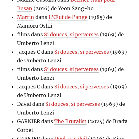
Busan
(2016) de Yeon Sang-ho
Martin
dans
L’Œuf de l’ange
(1985) de
Mamoru Oshii
films
dans
Si douces, si perverses
(1969) de
Umberto Lenzi
Jacques C
dans
Si douces, si perverses
(1969)
de Umberto Lenzi
films
dans
Si douces, si perverses
(1969) de
Umberto Lenzi
Jacques C
dans
Si douces, si perverses
(1969)
de Umberto Lenzi
David
dans
Si douces, si perverses
(1969) de
Umberto Lenzi
GARNIER
dans
The Brutalist
(2024) de Brady
Corbet
GARNIER
dans
Duel au soleil
(1946) de King