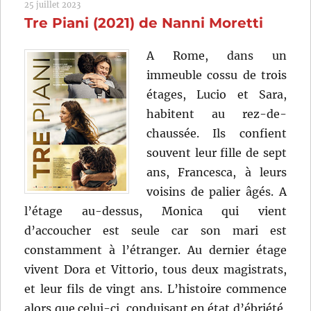
25 juillet 2023
radieux
Tre Piani (2021) de Nanni Moretti
(2023)
de
Nanni
A Rome, dans un
Moretti
immeuble cossu de trois
étages, Lucio et Sara,
habitent au rez-de-
chaussée. Ils confient
souvent leur fille de sept
ans, Francesca, à leurs
voisins de palier âgés. A
l’étage au-dessus, Monica qui vient
d’accoucher est seule car son mari est
constamment à l’étranger. Au dernier étage
vivent Dora et Vittorio, tous deux magistrats,
et leur fils de vingt ans. L’histoire commence
alors que celui-ci, conduisant en état d’ébriété,