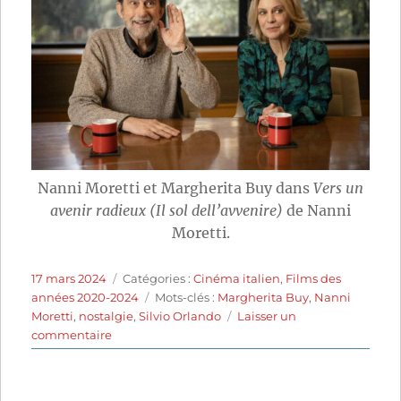
Nanni Moretti et Margherita Buy dans
Vers un
avenir radieux (Il sol dell’avvenire)
de Nanni
Moretti.
Publié
Catégories
17 mars 2024
Catégories :
Cinéma italien
,
Films des
le
Étiquettes
années 2020-2024
Mots-clés :
Margherita Buy
,
Nanni
Moretti
,
nostalgie
,
Silvio Orlando
Laisser un
sur
commentaire
Vers
un
avenir