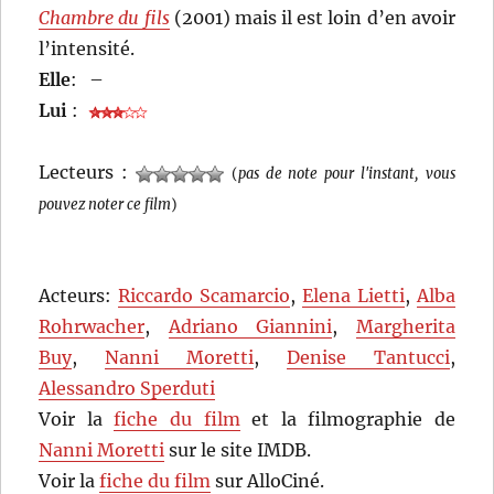
Chambre du fils
(2001) mais il est loin d’en avoir
l’intensité.
Elle
:
–
Lui
:
Lecteurs :
(
pas de note pour l'instant, vous
pouvez noter ce film
)
Acteurs:
Riccardo Scamarcio
,
Elena Lietti
,
Alba
Rohrwacher
,
Adriano Giannini
,
Margherita
Buy
,
Nanni Moretti
,
Denise Tantucci
,
Alessandro Sperduti
Voir la
fiche du film
et la filmographie de
Nanni Moretti
sur le site IMDB.
Voir la
fiche du film
sur AlloCiné.