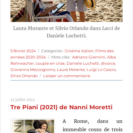
Laura Morante et Silvio Orlando dans
Lacci
de
Daniele Luchetti.
Publié
Catégories
5 février 2024
Catégories :
Cinéma italien
,
Films des
le
Étiquettes
années 2020-2024
Mots-clés :
Adriano Giannini
,
Alba
Rohrwacher
,
couple en crise
,
Daniele Luchetti
,
divorce
,
Giovanna Mezzogiorno
,
Laura Morante
,
Luigi Lo Cascio
,
sur
Silvio Orlando
Laisser un commentaire
Les
liens
qui
25 juillet 2023
nous
Tre Piani (2021) de Nanni Moretti
unissent
(2020)
de
A Rome, dans un
Daniele
immeuble cossu de trois
Luchetti