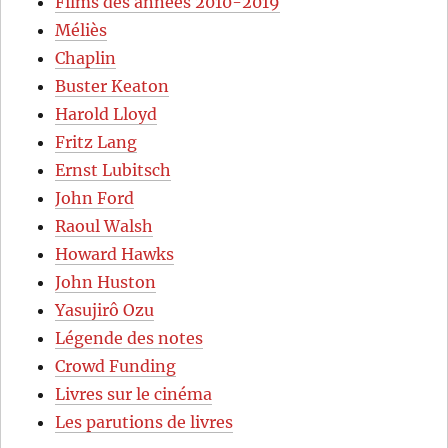
Films des années 2010-2019
Méliès
Chaplin
Buster Keaton
Harold Lloyd
Fritz Lang
Ernst Lubitsch
John Ford
Raoul Walsh
Howard Hawks
John Huston
Yasujirô Ozu
Légende des notes
Crowd Funding
Livres sur le cinéma
Les parutions de livres