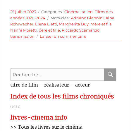
Publié
Catégories
25 juillet 2023
Catégories :
Cinéma italien
,
Films des
le
Étiquettes
années 2020-2024
Mots-clés :
Adriano Giannini
,
Alba
Rohrwacher
,
Elena Lietti
,
Margherita Buy
,
mère et fils
,
Nanni Moretti
,
père et fille
,
Riccardo Scamarcio
,
sur
transmission
Laisser un commentaire
Tre
Piani
(2021)
de
Nanni
Recherche
Moretti
pour
RECHER
OK
titre de film – réalisateur – acteur
:
Index de tous les films chroniqués
(6381)
livres-cinema.info
>> Tous les livres sur le cinéma