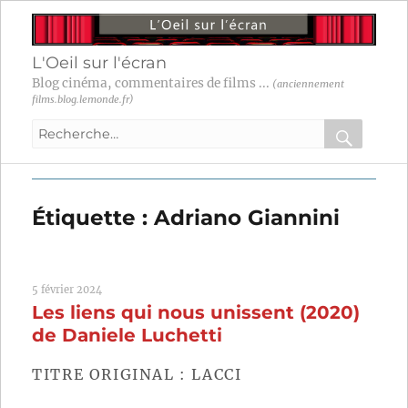
L'Oeil sur l'écran
Blog cinéma, commentaires de films ...
(anciennement
films.blog.lemonde.fr)
Recherche
pour
RECHER
OK
:
Étiquette :
Adriano Giannini
5 février 2024
Les liens qui nous unissent (2020)
de Daniele Luchetti
TITRE ORIGINAL : LACCI