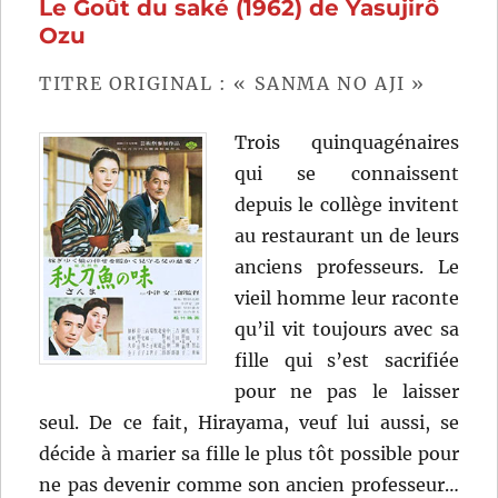
Le Goût du saké (1962) de Yasujirô
de
Yoshishi
Ozu
Yoshida
TITRE ORIGINAL : « SANMA NO AJI »
Trois quinquagénaires
qui se connaissent
depuis le collège invitent
au restaurant un de leurs
anciens professeurs. Le
vieil homme leur raconte
qu’il vit toujours avec sa
fille qui s’est sacrifiée
pour ne pas le laisser
seul. De ce fait, Hirayama, veuf lui aussi, se
décide à marier sa fille le plus tôt possible pour
ne pas devenir comme son ancien professeur…