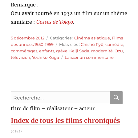
Remarque :
Ozu avait tourné en 1932 un film sur un thème
similaire :
Gosses de Tokyo
.
Publié
Catégories
5 décembre 2012
Catégories :
Cinéma asiatique
,
Films
le
Étiquettes
des années 1950-1959
Mots-clés :
Chishû Ryû
,
comédie
,
commérages
,
enfants
,
grève
,
Keiji Sada
,
modernité
,
Ozu
,
sur
télévision
,
Yoshiko Kuga
Laisser un commentaire
Bonjour
(1959)
de
Yasujirô
Ozu
Recherche
pour
RECHER
OK
titre de film – réalisateur – acteur
:
Index de tous les films chroniqués
(6382)