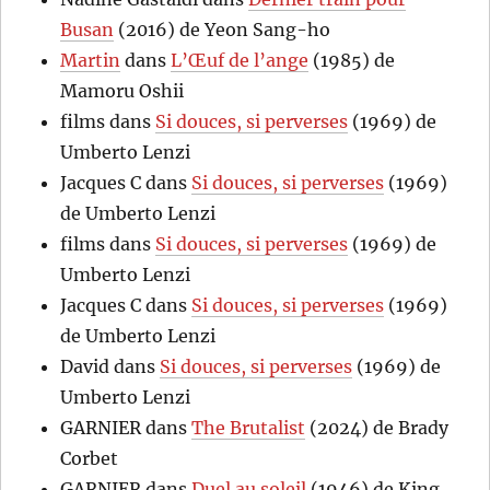
Busan
(2016) de Yeon Sang-ho
Martin
dans
L’Œuf de l’ange
(1985) de
Mamoru Oshii
films
dans
Si douces, si perverses
(1969) de
Umberto Lenzi
Jacques C
dans
Si douces, si perverses
(1969)
de Umberto Lenzi
films
dans
Si douces, si perverses
(1969) de
Umberto Lenzi
Jacques C
dans
Si douces, si perverses
(1969)
de Umberto Lenzi
David
dans
Si douces, si perverses
(1969) de
Umberto Lenzi
GARNIER
dans
The Brutalist
(2024) de Brady
Corbet
GARNIER
dans
Duel au soleil
(1946) de King