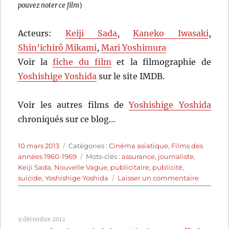
pouvez noter ce film
)
Acteurs:
Keiji Sada
,
Kaneko Iwasaki
,
Shin’ichirô Mikami
,
Mari Yoshimura
Voir la
fiche du film
et la filmographie de
Yoshishige Yoshida
sur le site IMDB.
Voir les autres films de
Yoshishige Yoshida
chroniqués sur ce blog…
Publié
Catégories
10 mars 2013
Catégories :
Cinéma asiatique
,
Films des
le
Étiquettes
années 1960-1969
Mots-clés :
assurance
,
journaliste
,
Keiji Sada
,
Nouvelle Vague
,
publicitaire
,
publicité
,
sur
suicide
,
Yoshishige Yoshida
Laisser un commentaire
Le
Sang
séché
9 décembre 2012
(1960)