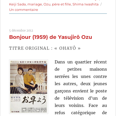
Keiji Sada
,
mariage
,
Ozu
,
père et fille
,
Shima Iwashita
sur
Un commentaire
Le
Goût
du
5 décembre 2012
saké
Bonjour (1959) de Yasujirô Ozu
(1962)
de
Yasujirô
TITRE ORIGINAL : « OHAYÔ »
Ozu
Dans un quartier récent
de petites maisons
serrées les unes contre
les autres, deux jeunes
garçons envient le poste
de télévision d’un de
leurs voisins. Face au
refus catégorique de