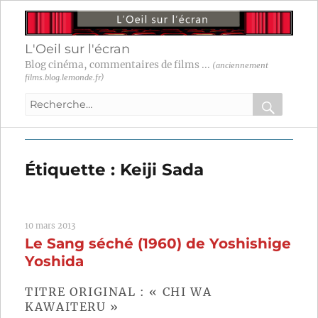
L'Oeil sur l'écran
Blog cinéma, commentaires de films ...
(anciennement
films.blog.lemonde.fr)
Recherche
pour
RECHER
OK
:
Étiquette :
Keiji Sada
10 mars 2013
Le Sang séché (1960) de Yoshishige
Yoshida
TITRE ORIGINAL : « CHI WA
KAWAITERU »