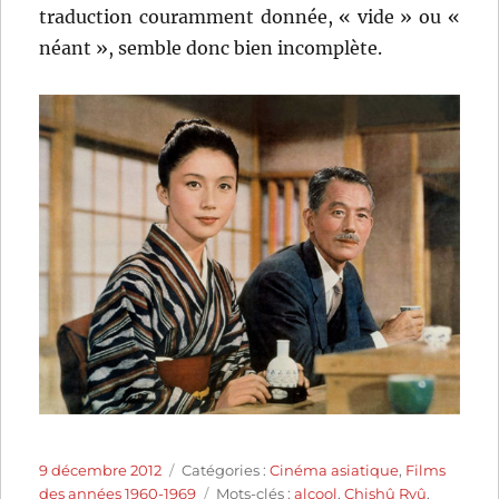
traduction couramment donnée, « vide » ou «
néant », semble donc bien incomplète.
Publié
Catégories
9 décembre 2012
Catégories :
Cinéma asiatique
,
Films
le
Étiquettes
des années 1960-1969
Mots-clés :
alcool
,
Chishû Ryû
,