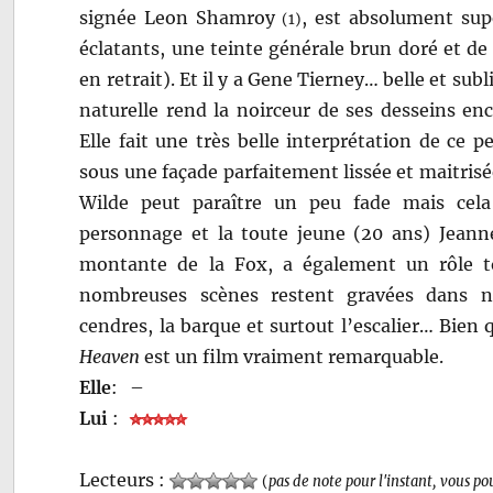
signée Leon Shamroy
, est absolument sup
(1)
éclatants, une teinte générale brun doré et de
en retrait).
Et il y a Gene Tierney… belle et sub
naturelle rend la noirceur de ses desseins enco
Elle fait une très belle interprétation de ce
sous une façade parfaitement lissée et maitrisée
Wilde peut paraître un peu fade mais cel
personnage et la toute jeune (20 ans) Jeanne
montante de la Fox, a également un rôle t
nombreuses scènes restent gravées dans n
cendres, la barque et surtout l’escalier… Bien
Heaven
est un film vraiment remarquable.
Elle
:
–
Lui
:
Lecteurs :
(
pas de note pour l'instant, vous po