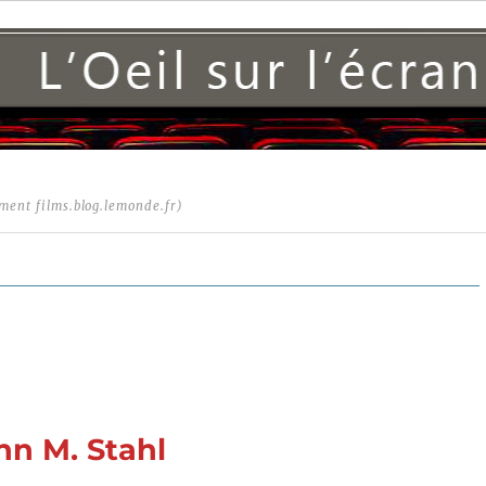
ment films.blog.lemonde.fr)
hn M. Stahl