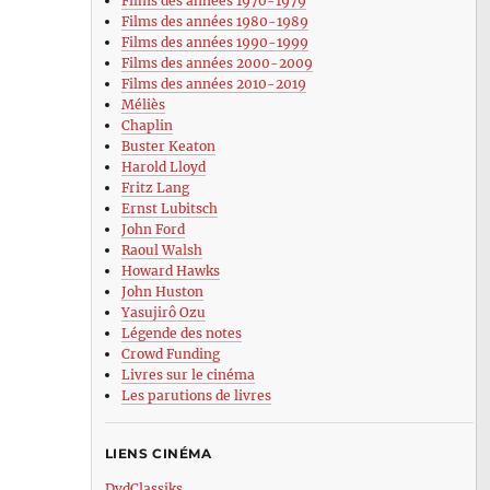
Films des années 1970-1979
Films des années 1980-1989
Films des années 1990-1999
Films des années 2000-2009
Films des années 2010-2019
Méliès
Chaplin
Buster Keaton
Harold Lloyd
Fritz Lang
Ernst Lubitsch
John Ford
Raoul Walsh
Howard Hawks
John Huston
Yasujirô Ozu
Légende des notes
Crowd Funding
Livres sur le cinéma
Les parutions de livres
LIENS CINÉMA
DvdClassiks