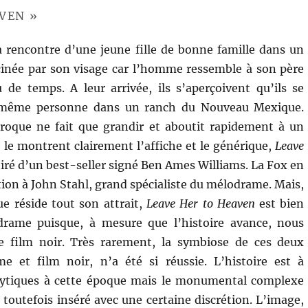
AVEN »
la rencontre d’une jeune fille de bonne famille dans un
ascinée par son visage car l’homme ressemble à son père
 de temps. A leur arrivée, ils s’aperçoivent qu’ils se
 même personne dans un ranch du Nouveau Mexique.
proque ne fait que grandir et aboutit rapidement à un
e montrent clairement l’affiche et le générique,
Leave
tiré d’un best-seller signé Ben Ames Williams. La Fox en
ation à John Stahl, grand spécialiste du mélodrame. Mais,
ue réside tout son attrait,
Leave Her to Heaven
est bien
rame puisque, à mesure que l’histoire avance, nous
e film noir. Très rarement, la symbiose de ces deux
e et film noir, n’a été si réussie. L’histoire est à
lytiques à cette époque mais le monumental complexe
 toutefois inséré avec une certaine discrétion. L’image,