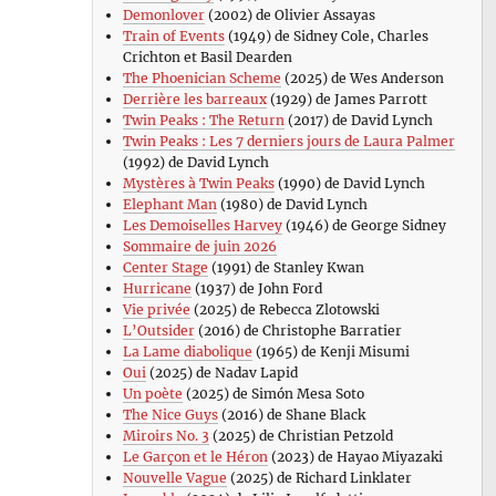
Demonlover
(2002) de Olivier Assayas
Train of Events
(1949) de Sidney Cole, Charles
Crichton et Basil Dearden
The Phoenician Scheme
(2025) de Wes Anderson
Derrière les barreaux
(1929) de James Parrott
Twin Peaks : The Return
(2017) de David Lynch
Twin Peaks : Les 7 derniers jours de Laura Palmer
(1992) de David Lynch
Mystères à Twin Peaks
(1990) de David Lynch
Elephant Man
(1980) de David Lynch
Les Demoiselles Harvey
(1946) de George Sidney
Sommaire de juin 2026
Center Stage
(1991) de Stanley Kwan
Hurricane
(1937) de John Ford
Vie privée
(2025) de Rebecca Zlotowski
L’Outsider
(2016) de Christophe Barratier
La Lame diabolique
(1965) de Kenji Misumi
Oui
(2025) de Nadav Lapid
Un poète
(2025) de Simón Mesa Soto
The Nice Guys
(2016) de Shane Black
Miroirs No. 3
(2025) de Christian Petzold
Le Garçon et le Héron
(2023) de Hayao Miyazaki
Nouvelle Vague
(2025) de Richard Linklater