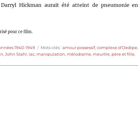
e Darryl Hickman aurait été atteint de pneumonie en
isé pour ce film.
Étiquettes
 années 1940-1949
Mots-clés :
amour possessif
,
complexe d'Oedipe
,
in
,
John Stahl
,
lac
,
manipulation
,
mélodrame
,
meurtre
,
père et fille
,