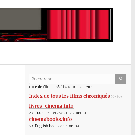
Recherche
pour
RECHE
OK
titre de film – réalisateur – acteur
:
Index de tous les films chroniqués
(6380)
livres-cinema.info
>> Tous les livres sur le cinéma
cinemabooks.info
>> English books on cinema