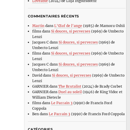
Loveable
(2024) de Lilja Ingolfsdottir
COMMENTAIRES RÉCENTS
Martin
dans
L’Œuf de l’ange
(1985) de Mamoru Oshii
films
dans
Si douces, si perverses
(1969) de Umberto
Lenzi
Jacques C
dans
Si douces, si perverses
(1969) de
Umberto Lenzi
films
dans
Si douces, si perverses
(1969) de Umberto
Lenzi
Jacques C
dans
Si douces, si perverses
(1969) de
Umberto Lenzi
David
dans
Si douces, si perverses
(1969) de Umberto
Lenzi
GARNIER
dans
The Brutalist
(2024) de Brady Corbet
GARNIER
dans
Duel au soleil
(1946) de King Vidor et
William Dieterle
films
dans
Le Parrain 3
(1990) de Francis Ford
Coppola
Ben
dans
Le Parrain 3
(1990) de Francis Ford Coppola
CATÉGORIES