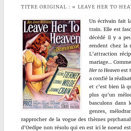
TITRE ORIGINAL : « LEAVE HER TO HE
Un écrivain fait 
train. Elle est f
décédé il y a peu
rendent chez la
L’attraction réci
mariage… Comme l
Her to Heaven
est 
a confié la réalis
et c’est bien là q
plus qu’un mélod
basculons dans l
genres, mélodram
rapprocher de la vogue des thèmes psychana
d’Oedipe non résolu qui en est ici le noeud est