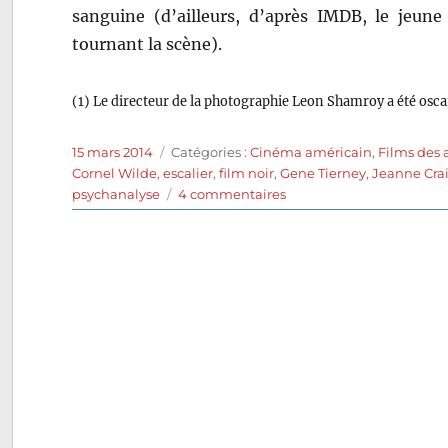
sanguine (d’ailleurs, d’après IMDB, le jeun
tournant la scène).
(1) Le directeur de la photographie Leon Shamroy a été oscar
Publié
Catégories
15 mars 2014
Catégories :
Cinéma américain
,
Films des
le
Cornel Wilde
,
escalier
,
film noir
,
Gene Tierney
,
Jeanne Cra
sur
psychanalyse
4 commentaires
Péché
mortel
(1945)
de
John
M.
Stahl