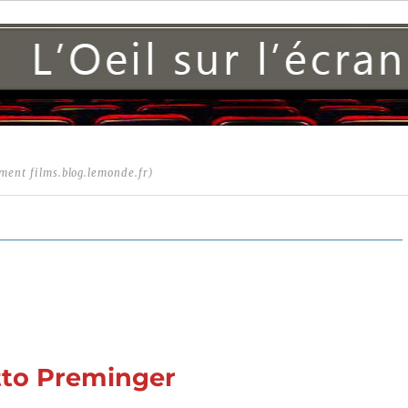
ment films.blog.lemonde.fr)
tto Preminger