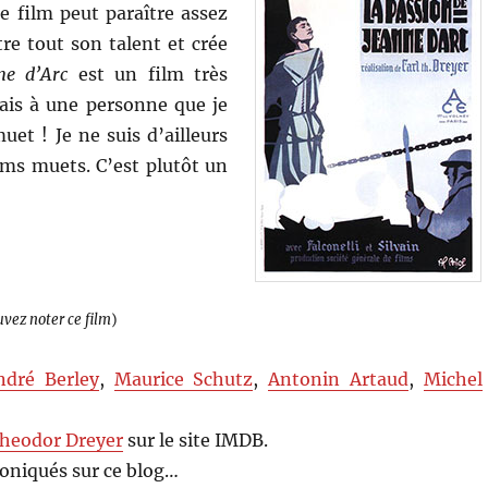
e film peut paraître assez
re tout son talent et crée
ne d’Arc
est un film très
rais à une personne que je
et ! Je ne suis d’ailleurs
ilms muets. C’est plutôt un
uvez noter ce film
)
ndré Berley
,
Maurice Schutz
,
Antonin Artaud
,
Michel
Theodor Dreyer
sur le site IMDB.
oniqués sur ce blog…