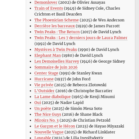
Demonlover
(2002) de Olivier Assayas
Train of Events
(1949) de Sidney Cole, Charles
Crichton et Basil Dearden
The Phoenician Scheme
(2025) de Wes Anderson
Derrière les barreaux
(1929) de James Parrott
Twin Peaks : The Return
(2017) de David Lynch
Twin Peaks : Les 7 derniers jours de Laura Palmer
(1992) de David Lynch
Mystères à Twin Peaks
(1990) de David Lynch
Elephant Man
(1980) de David Lynch
Les Demoiselles Harvey
(1946) de George Sidney
Sommaire de juin 2026
Center Stage
(1991) de Stanley Kwan
Hurricane
(1937) de John Ford
Vie privée
(2025) de Rebecca Zlotowski
L’Outsider
(2016) de Christophe Barratier
La Lame diabolique
(1965) de Kenji Misumi
Oui
(2025) de Nadav Lapid
Un poète
(2025) de Simón Mesa Soto
The Nice Guys
(2016) de Shane Black
Miroirs No. 3
(2025) de Christian Petzold
Le Garçon et le Héron
(2023) de Hayao Miyazaki
Nouvelle Vague
(2025) de Richard Linklater
Loveable
(2024) de Lilja Ingolfsdottir