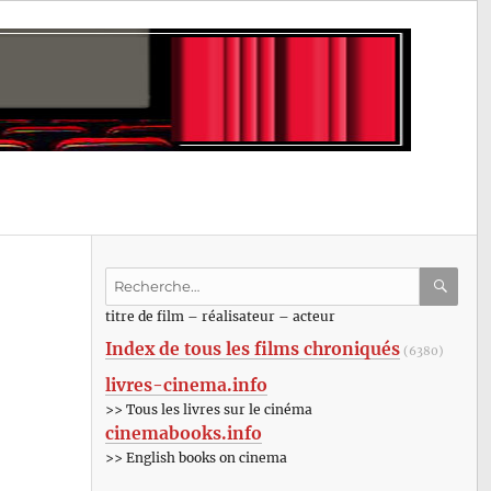
Recherche
pour
RECHE
OK
titre de film – réalisateur – acteur
:
Index de tous les films chroniqués
(6380)
livres-cinema.info
>> Tous les livres sur le cinéma
cinemabooks.info
>> English books on cinema