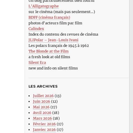
Un blog particulièrement bien fourni
L’Alligatographe
sur le cinéma (mais pas seulement…)
BDFF (cinéma français)
photos d’acteurs film par film
Calindex
Index du contenu des revues de cinéma
JLIPolar – Jean-Louis Ivani
Les polars français de 1945 à 1962
The Blonde at the Film
a fresh look at old films
Silent Era
new and info on silent films
LES ARCHIVES
Juillet 2026
(13)
Juin 2026
(12)
Mai 2026
(17)
Avril 2026
(18)
Mars 2026
(18)
Février 2026
(17)
Janvier 2026
(17)