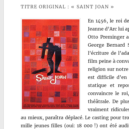
TITRE ORIGINAL : « SAINT JOAN »
En 1456, le roi d
Jeanne d’Arc lui 
Otto Preminger ad
George Bernard S
l’écriture de l’a
film peine à conva
religion sur notre 
est difficile d’en
statique et rep
convaincre le roi
théâtrale. De plu
vraiment ridicule
au mieux, paraîtra déplacé. Le casting pour tro
mille jeunes filles (oui: 18 000 !) ont été au