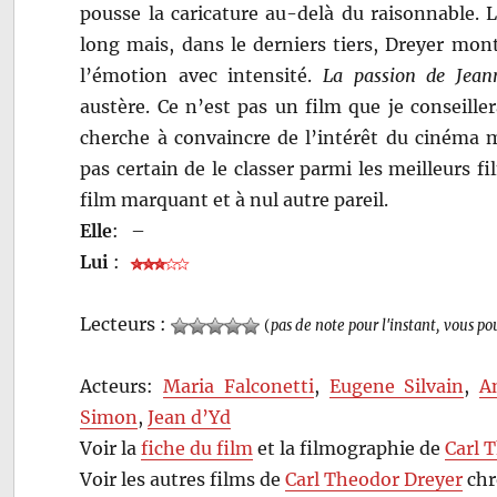
pousse la caricature au-delà du raisonnable. L
long mais, dans le derniers tiers, Dreyer mont
l’émotion avec intensité.
La passion de Jean
austère. Ce n’est pas un film que je conseille
cherche à convaincre de l’intérêt du cinéma mu
pas certain de le classer parmi les meilleurs f
film marquant et à nul autre pareil.
Elle
:
–
Lui
:
Lecteurs :
(
pas de note pour l'instant, vous po
Acteurs:
Maria Falconetti
,
Eugene Silvain
,
A
Simon
,
Jean d’Yd
Voir la
fiche du film
et la filmographie de
Carl 
Voir les autres films de
Carl Theodor Dreyer
chr