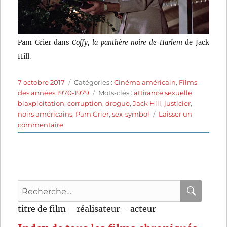
Pam Grier dans
Coffy, la panthère noire de Harlem
de Jack
Hill.
Publié
Catégories
7 octobre 2017
Catégories :
Cinéma américain
,
Films
le
Étiquettes
des années 1970-1979
Mots-clés :
attirance sexuelle
,
blaxploitation
,
corruption
,
drogue
,
Jack Hill
,
justicier
,
noirs américains
,
Pam Grier
,
sex-symbol
Laisser un
sur
commentaire
Coffy,
la
panthère
noire
de
Recherche
Harlem
(1973)
pour
RECHER
OK
titre de film – réalisateur – acteur
de
:
Jack