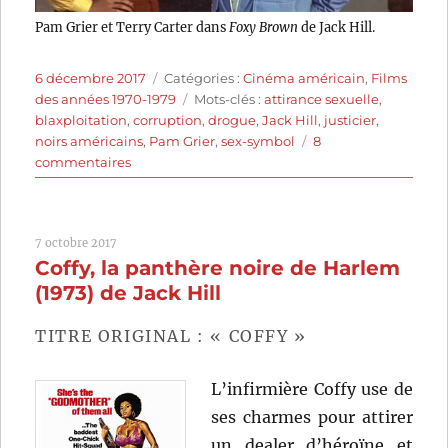
Pam Grier et Terry Carter dans
Foxy Brown
de Jack Hill.
Publié
Catégories
6 décembre 2017
Catégories :
Cinéma américain
,
Films
le
Étiquettes
des années 1970-1979
Mots-clés :
attirance sexuelle
,
blaxploitation
,
corruption
,
drogue
,
Jack Hill
,
justicier
,
noirs américains
,
Pam Grier
,
sex-symbol
8
sur
commentaires
Foxy
Brown
(1974)
7 octobre 2017
de
Coffy, la panthère noire de Harlem
Jack
Hill
(1973) de Jack Hill
TITRE ORIGINAL : « COFFY »
L’infirmière Coffy use de
ses charmes pour attirer
un dealer d’héroïne et