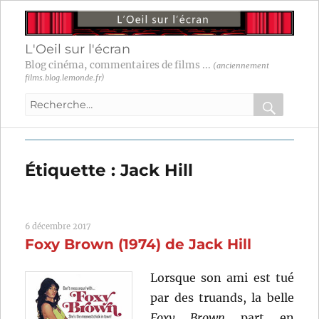
L'Oeil sur l'écran
Blog cinéma, commentaires de films ...
(anciennement
films.blog.lemonde.fr)
Recherche
pour
RECHER
OK
:
Étiquette :
Jack Hill
6 décembre 2017
Foxy Brown (1974) de Jack Hill
Lorsque son ami est tué
par des truands, la belle
Foxy Brown
part en