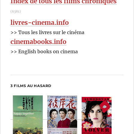
Index de tous les films chroniqués
Hill
(6381)
livres-cinema.info
>> Tous les livres sur le cinéma
cinemabooks.info
>> English books on cinema
3 FILMS AU HASARD