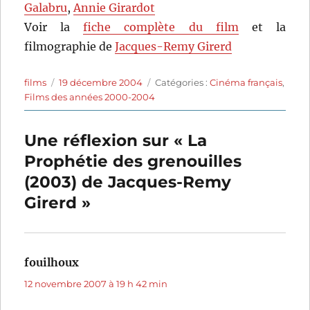
Galabru
,
Annie Girardot
Voir la
fiche complète du film
et la
filmographie de
Jacques-Remy Girerd
Auteur
Publié
Catégories
films
19 décembre 2004
Catégories :
Cinéma français
,
le
Films des années 2000-2004
Une réflexion sur « La
Prophétie des grenouilles
(2003) de Jacques-Remy
Girerd »
fouilhoux
dit :
12 novembre 2007 à 19 h 42 min