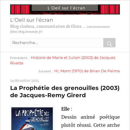
L'Oeil sur l'écran
Blog cinéma, commentaires de films ...
(anciennement
films.blog.lemonde.fr)
Recherche
pour
RECHER
OK
Publication
Navigation
Histoire de Marie et Julien (2003) de Jacques
:
Précédent
précédente :
Rivette
Publication
de
Hi, Mom! (1970) de Brian De Palma
Suivant
suivante :
l’article
19 décembre 2004
La Prophétie des grenouilles (2003)
de Jacques-Remy Girerd
Elle
:
Dessin animé poétique
plutôt réussi. Cette arche