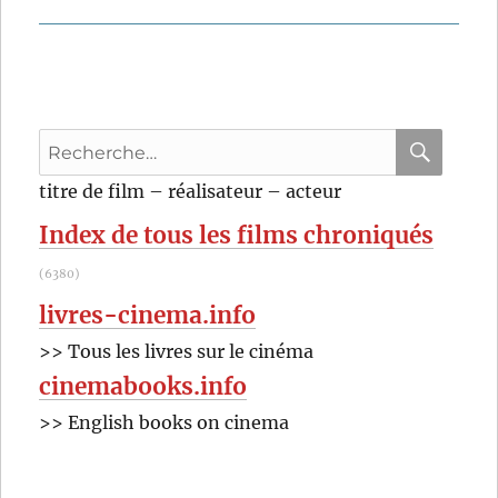
suivante :
Recherche
pour
RECHER
OK
titre de film – réalisateur – acteur
:
Index de tous les films chroniqués
(6380)
livres-cinema.info
>> Tous les livres sur le cinéma
cinemabooks.info
>> English books on cinema