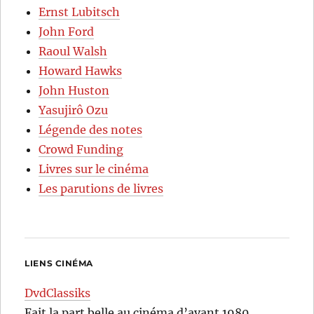
Ernst Lubitsch
John Ford
Raoul Walsh
Howard Hawks
John Huston
Yasujirô Ozu
Légende des notes
Crowd Funding
Livres sur le cinéma
Les parutions de livres
LIENS CINÉMA
DvdClassiks
Fait la part belle au cinéma d’avant 1980