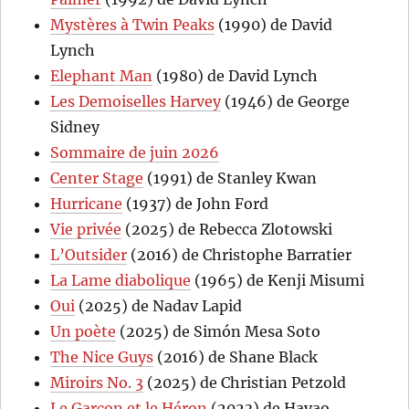
Mystères à Twin Peaks
(1990) de David
Lynch
Elephant Man
(1980) de David Lynch
Les Demoiselles Harvey
(1946) de George
Sidney
Sommaire de juin 2026
Center Stage
(1991) de Stanley Kwan
Hurricane
(1937) de John Ford
Vie privée
(2025) de Rebecca Zlotowski
L’Outsider
(2016) de Christophe Barratier
La Lame diabolique
(1965) de Kenji Misumi
Oui
(2025) de Nadav Lapid
Un poète
(2025) de Simón Mesa Soto
The Nice Guys
(2016) de Shane Black
Miroirs No. 3
(2025) de Christian Petzold
Le Garçon et le Héron
(2023) de Hayao