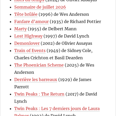
Sommaire de juillet 2026
Tête brûlée
(1996) de Wes Anderson
Fanfare d’amour
(1935) de Richard Pottier
Marty
(1955) de Delbert Mann
Lost Highway
(1997) de David Lynch
Demonlover
(2002) de Olivier Assayas
Train of Events
(1949) de Sidney Cole,
Charles Crichton et Basil Dearden
The Phoenician Scheme
(2025) de Wes
Anderson
Derrière les barreaux
(1929) de James
Parrott
Twin Peaks : The Return
(2017) de David
Lynch
Twin Peaks : Les 7 derniers jours de Laura
Palmer
(1992) de David Lynch