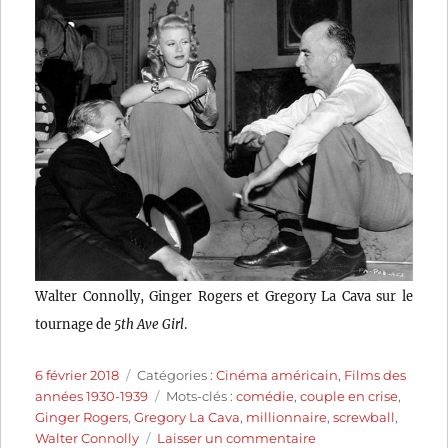
Walter Connolly, Ginger Rogers et Gregory La Cava sur le
tournage de
5th Ave Girl
.
Publié
Catégories
6 février 2018
Catégories :
Cinéma américain
,
Films des
le
Étiquettes
années 1930-1939
Mots-clés :
comédie
,
couple en crise
,
Ginger Rogers
,
Gregory La Cava
,
millionnaire
,
screwball
,
sur
Walter Connolly
Laisser un commentaire