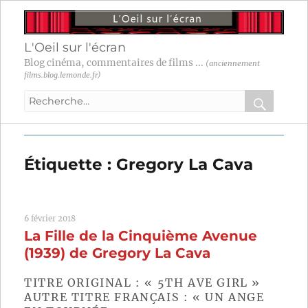
L'Oeil sur l'écran
Blog cinéma, commentaires de films ...
(anciennement
films.blog.lemonde.fr)
Recherche
pour
RECHER
OK
:
Étiquette :
Gregory La Cava
6 février 2018
La Fille de la Cinquième Avenue
(1939) de Gregory La Cava
TITRE ORIGINAL : « 5TH AVE GIRL »
AUTRE TITRE FRANÇAIS : « UN ANGE