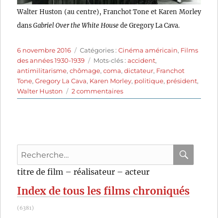
Walter Huston (au centre), Franchot Tone et Karen Morley
dans
Gabriel Over the White House
de Gregory La Cava.
Publié
Catégories
6 novembre 2016
Catégories :
Cinéma américain
,
Films
le
Étiquettes
des années 1930-1939
Mots-clés :
accident
,
antimilitarisme
,
chômage
,
coma
,
dictateur
,
Franchot
Tone
,
Gregory La Cava
,
Karen Morley
,
politique
,
président
,
sur
Walter Huston
2 commentaires
Gabriel
Over
the
White
House
Recherche
(1933)
de
pour
RECHER
OK
titre de film – réalisateur – acteur
Gregory
:
La
Index de tous les films chroniqués
Cava
(6381)