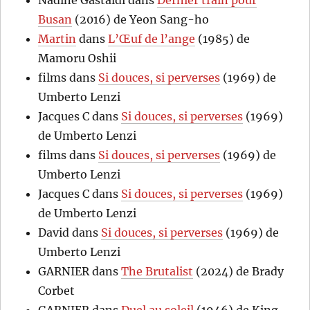
Nadine Gastaldi
dans
Dernier train pour
Busan
(2016) de Yeon Sang-ho
Martin
dans
L’Œuf de l’ange
(1985) de
Mamoru Oshii
films
dans
Si douces, si perverses
(1969) de
Umberto Lenzi
Jacques C
dans
Si douces, si perverses
(1969)
de Umberto Lenzi
films
dans
Si douces, si perverses
(1969) de
Umberto Lenzi
Jacques C
dans
Si douces, si perverses
(1969)
de Umberto Lenzi
David
dans
Si douces, si perverses
(1969) de
Umberto Lenzi
GARNIER
dans
The Brutalist
(2024) de Brady
Corbet