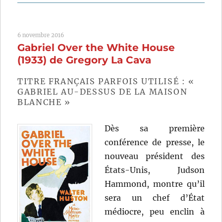
La
Fille
de
6 novembre 2016
la
Gabriel Over the White House
Cinquième
Avenue
(1933) de Gregory La Cava
(1939)
de
TITRE FRANÇAIS PARFOIS UTILISÉ : «
Gregory
GABRIEL AU-DESSUS DE LA MAISON
La
BLANCHE »
Cava
Dès sa première
conférence de presse, le
nouveau président des
États-Unis, Judson
Hammond, montre qu’il
sera un chef d’État
médiocre, peu enclin à